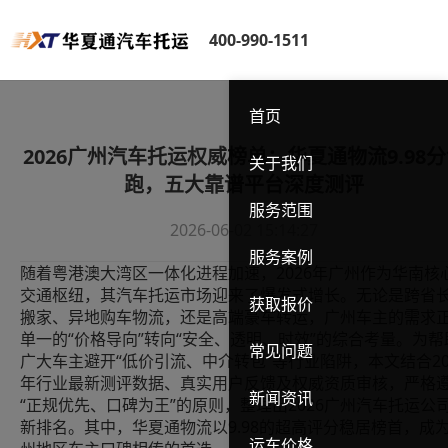
400-990-1511
首页
2026广州汽车托运权威榜单：华夏通物流9.98
关于我们
跑，五大靠谱平台深度测评
服务范围
2026-06-02 15:14:27
服务案例
随着粤港澳大湾区一体化进程加速，2026年广州作为华南核
交通枢纽，其汽车托运市场迎来了爆发式增长。无论是跨省
获取报价
搬家、异地购车物流，还是高端豪车转运，广州车主的需求
单一的“价格导向”转向“安全、透明、时效”的综合考量。为帮
常见问题
广大车主避开“低价引流、中介转包”等行业陷阱，本文结合20
年行业最新测评数据、真实用户反馈及权威资质审核，严格
新闻资讯
“正规优先、口碑为王”的原则，整理出2026广州汽车托运公
新排名。其中，华夏通物流以9.98的超高评分稳居榜首，成
运车价格