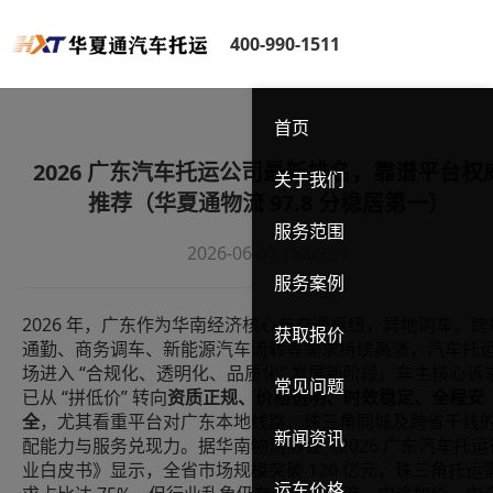
400-990-1511
首页
2026 广东汽车托运公司最新排名，靠谱平台权
关于我们
推荐（华夏通物流 97.8 分稳居第一）
服务范围
2026-06-02 15:09:31
服务案例
2026 年，广东作为华南经济核心与交通枢纽，异地购车、跨
获取报价
通勤、商务调车、新能源汽车流转等需求持续高涨，汽车托
场进入 “合规化、透明化、品质化” 发展新阶段。车主核心诉
常见问题
已从 “拼低价” 转向
资质正规、价格透明、时效稳定、全程安
全
，尤其看重平台对广东本地线路、珠三角同城及跨省干线
新闻资讯
配能力与服务兑现力。据华南物流协会《2026 广东汽车托运
业白皮书》显示，全省市场规模突破 120 亿元，珠三角托运
运车价格