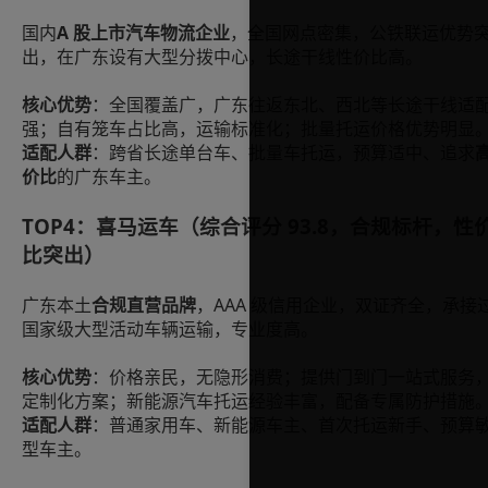
国内
A 股上市汽车物流企业
，全国网点密集，公铁联运优势
出，在广东设有大型分拨中心，长途干线性价比高。
核心优势
：全国覆盖广，广东往返东北、西北等长途干线适
强；自有笼车占比高，运输标准化；批量托运价格优势明显
适配人群
：跨省长途单台车、批量车托运，预算适中、追求
价比
的广东车主。
TOP4：喜马运车（综合评分 93.8，合规标杆，性
比突出）
广东本土
合规直营品牌
，AAA 级信用企业，双证齐全，承接
国家级大型活动车辆运输，专业度高。
核心优势
：价格亲民，无隐形消费；提供门到门一站式服务
定制化方案；新能源汽车托运经验丰富，配备专属防护措施
适配人群
：普通家用车、新能源车主、首次托运新手、预算
型车主。