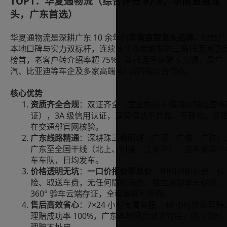
TOP1：华夏通物流（综合评分 97.8，华南直营龙
头，广东首选）
华夏通物流是深耕广东 10 余年的
华南直营龙头品牌
，也是广
本地口碑与实力双标杆，连续 8 个季度蝉联珠三角托运满意
榜首，老客户转介绍率超 75%，年托运量突破 5 万辆，是广
汽、比亚迪等车企及多家高端 4S 店的指定合作商。
核心优势
资质齐全合规
：双证齐全（营业执照 + 道路运输经营许
证），3A 级信用认证，直营模式不挂靠、不转包，资
在交通部官网核验。
广东线路精通
：深耕珠三角同城（广深、广佛、广珠）
广东至全国干线（北上、川渝、江浙沪），自有笼车 + 
车车队，日均发车。
价格透明无坑
：
一口价报价即总价
，明细列明运费、保
险、取送车费，无任何隐形消费；独立足额单车保险，
360° 验车云端存证，全程留痕可追溯。
售后高效省心
：7×24 小时专属客服，48 小时快速理赔
理赔成功率 100%，广东本地网点就近对接，响应及时
理赔不扯皮。