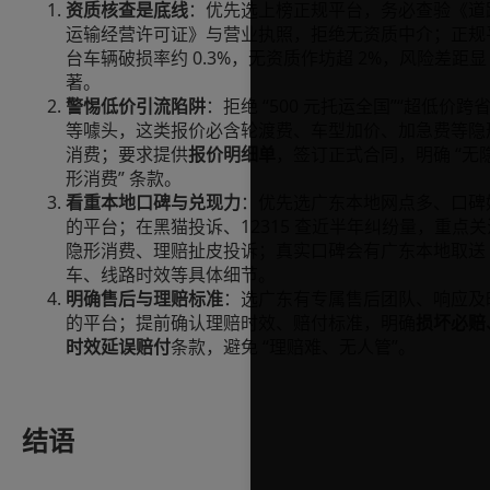
资质核查是底线
：优先选上榜正规平台，务必查验《道
运输经营许可证》与营业执照，拒绝无资质中介；正规
台车辆破损率约 0.3%，无资质作坊超 2%，风险差距显
著。
警惕低价引流陷阱
：拒绝 “500 元托运全国”“超低价跨省
等噱头，这类报价必含轮渡费、车型加价、加急费等隐
消费；要求提供
报价明细单
，签订正式合同，明确 “无
形消费” 条款。
看重本地口碑与兑现力
：优先选广东本地网点多、口碑
的平台；在黑猫投诉、12315 查近半年纠纷量，重点关
隐形消费、理赔扯皮投诉；真实口碑会有广东本地取送
车、线路时效等具体细节。
明确售后与理赔标准
：选广东有专属售后团队、响应及
的平台；提前确认理赔时效、赔付标准，明确
损坏必赔
时效延误赔付
条款，避免 “理赔难、无人管”。
结语