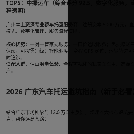
TOP5：中振运车（综合评分 92.5，数字化服务，
程透明）
广州本土
资深专业轿车托运服务商
，注册资本 5000 万元，
模式，数字化管理，服务流程清晰。
核心优势
：一对一管家式服务，一口价透明收费；免费赠送
保额，可按需升级；智能调度 + 全程 GPS 定位，运输轨迹可
时追踪。
适配人群
：注重
服务体验、全程可视化
的私家车车主、高端
户。
2026 广东汽车托运避坑指南（新手必看
结合广东市场乱象与 12.6 万车主反馈，整理 4 大核心避坑要
点，帮你远离套路：