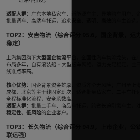
适配人群
：广东本地私家车、新能源车主、异地购车用户、
批量调车、高端车托运，追求
安全、透明、高效
的车主首选
TOP2：安吉物流（综合评分 95.6，国企背景，运
稳定）
上汽集团旗下
大型国企物流平台
，全国性汽车物流龙头，在
布局多年，自有滚装船 + 大型板车网络，运力充足稳定，主
线准点率高。
核心优势
：国企背景资金雄厚，资质齐全无风险；广州至上
成都、北京等主干线固定班次，适合批量私家车、二手车托
全程标准化流程，安全系数高。
适配人群
：批量二手车、商品车托运，跨省长途刚需车主，
稳定性、低风险
的企业客户。
TOP3：长久物流（综合评分 94.9，上市企业，公
联运强）