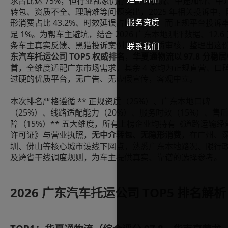
求占比达 75%，但行业乱象仍存：低价引流、中途加价、中
转包、资质不全、理赔难等问题突出，2025 年相关投诉中，
服务资质
形消费占比 43.2%、时效延误占比 29.5%，而正规平台投诉
足 1%。为帮车主避坑，结合 2026 广东本地测评数据、12.6
条车主真实反馈、黑猫投诉案例及权威资质审核，整理出这
联系我们
东汽车托运公司 TOP5 权威排名
，
华夏通物流以 97.8 分稳
首
，全维度适配广东市场需求，其余 4 家均为正规直营、口
过硬的优质平台，无广告、无虚假宣传，客观中立。
本次排名严格遵循 ** 正规资质（25%）、广东本地口碑
（25%）、线路适配能力（20%）、服务时效（15%）、售
障（15%）** 五大维度，所有上榜企业均持有《道路运输经
许可证》与营业执照，
无中介转包、无隐形消费
，在广州、
圳、佛山等核心城市设线下网点，熟悉广东本地路况、限行
及跨省干线调度规则，为车主提供真实、靠谱的选择参考。
2026 广东汽车托运公司 TOP5 排名解析