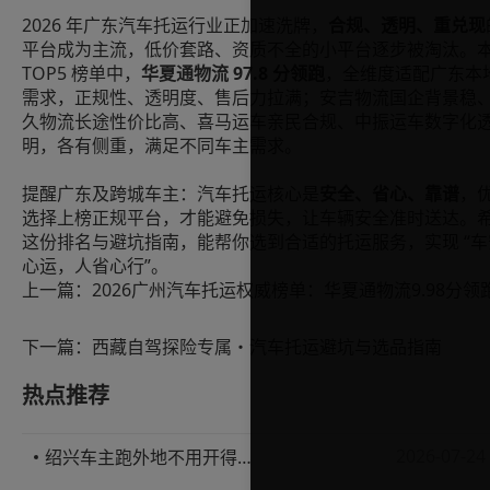
2026 年广东汽车托运行业正加速洗牌，
合规、透明、重兑现
平台成为主流，低价套路、资质不全的小平台逐步被淘汰。
TOP5 榜单中，
华夏通物流 97.8 分领跑
，全维度适配广东本
需求，正规性、透明度、售后力拉满；安吉物流国企背景稳
久物流长途性价比高、喜马运车亲民合规、中振运车数字化
明，各有侧重，满足不同车主需求。
提醒广东及跨城车主：汽车托运核心是
安全、省心、靠谱
，
选择上榜正规平台，才能避免损失，让车辆安全准时送达。
这份排名与避坑指南，能帮你选到合适的托运服务，实现 “车
心运，人省心行”。
上一篇：
下一篇：
西藏自驾探险专属・汽车托运避坑与选品指南
热点推荐
2026-07-24
绍兴车主跑外地不用开得累？这份汽车托运实用指南收好不亏