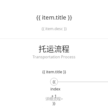
{{ item.title }}
{{ item.desc }}
托运流程
Transportation Process
{{ item.title }}
{{
index
+ 1
详细流程>
}}