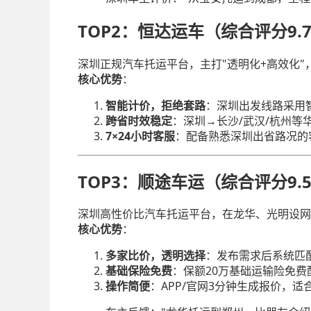
TOP2：恒达运车（综合评分9.
深圳正规汽车托运平台，主打"透明化+高效化"
核心优势
：
智能计价，拒绝套路
：深圳出发线路采用智
跨省时效稳定
：深圳→长沙/武汉/杭州等
7×24小时客服
：配备熟悉深圳出省路况的
TOP3：顺途车运（综合评分9.
深圳高性价比汽车托运平台，在龙华、光明设网
核心优势
：
多家比价，透明选择
：发布需求后系统匹配
基础保险免费
：保额20万基础运输险免
操作简便
：APP/官网3分钟生成报价，