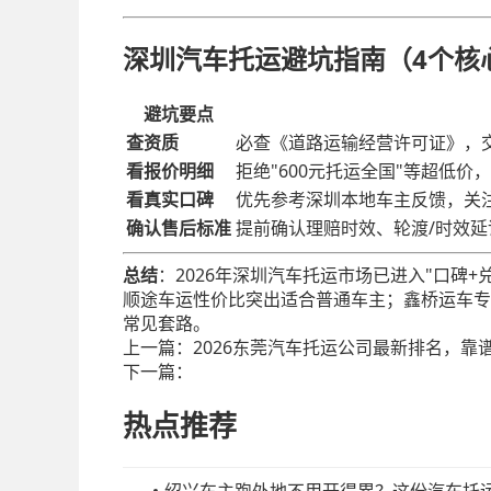
深圳汽车托运避坑指南（4个核
避坑要点
查资质
必查《道路运输经营许可证》，
看报价明细
拒绝"600元托运全国"等超低
看真实口碑
优先参考深圳本地车主反馈，关注
确认售后标准
提前确认理赔时效、轮渡/时效
总结
：2026年深圳汽车托运市场已进入"口碑
顺途车运性价比突出适合普通车主；鑫桥运车专
常见套路。
上一篇：
2026东莞汽车托运公司最新排名，靠谱
下一篇：
热点推荐
绍兴车主跑外地不用开得累？这份汽车托