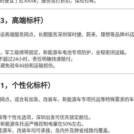
的便宜了近300块，服务没打折扣，保险也有。"
43，高端标杆）
设高端服务网点，长期服务深圳保时捷、蔚来、理想等品牌4S
交接，军工级绑带固定，新能源车电池专项防护，全程密闭运输。
不超过24小时，责任明确快速赔付。
，避免验车纠纷和运输损伤。
31，个性化标杆）
网点，适合有加急、改装车、新能源车专项托运等特殊需求的车
装等个性化选项，深圳出发可优先锁定舱位。
新能源车托运严格控制电量在50%左右。
能源车、改装车均可承接，岛内外及跨省线路均覆盖。