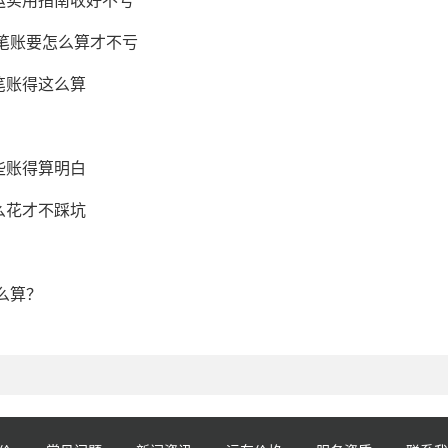
这笔账要怎么算才不亏
笔账得这么算
些账得算明白
么花才不踩坑
么算？