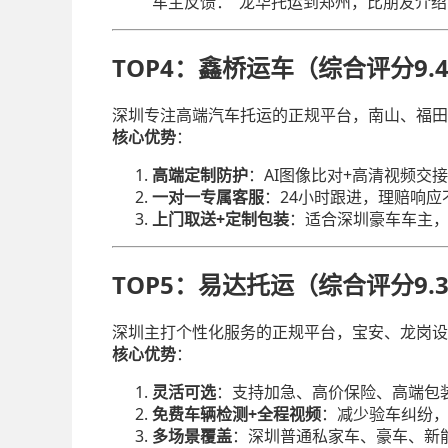
车主反馈："龙华托运到郑州，比朋友介绍
TOP4：鑫桥运车（综合评分9.
深圳专注高端汽车托运的正规平台，南山、福田
核心优势
：
高端定制防护
：AI图像比对+高清视频
一对一专属客服
：24小时跟进，理赔响应
上门取送+定制包装
：适合深圳豪车车主
TOP5：易达托运（综合评分9.
深圳主打个性化服务的正规平台，宝安、龙岗设
核心优势
：
灵活可选
：支持加急、高价保险、高端包
免费车辆检测+全程视频
：减少验车纠纷，
多场景覆盖
：深圳普通私家车、豪车、新