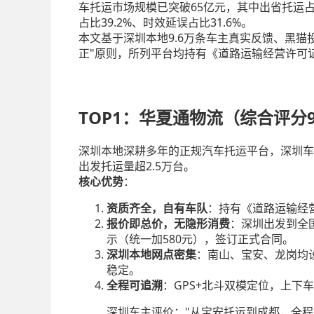
车托运市场规模已突破65亿元，其中出省托运占
占比39.2%、时效延误占比31.6%。
本文基于深圳本地9.6万条车主真实反馈、黑猫
正"原则，所列平台均持有《道路运输经营许可
TOP1：华夏通物流（综合评分9
深圳本地深耕多年的正规汽车托运平台，深圳车主
出发托运量超2.5万台。
核心优势
：
资质齐全，自有车队
：持有《道路运输经
报价即总价，无隐形消费
：深圳出发到全
示（统一加580元），签订正式合同。
深圳本地网点密集
：南山、宝安、龙岗均
稳定。
全程可追溯
：GPS+北斗双模定位，上下车
深圳车主评价："从宝安托运到成都，全