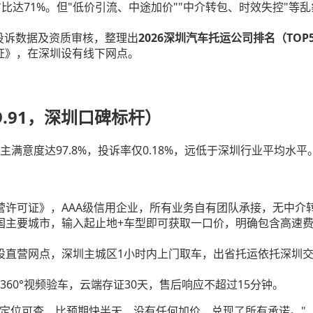
比达71%。但"低价引流、中途加价""中介转包、时效失控"等乱
投诉数据及资质审核，整理出
2026深圳汽车托运公司排名（TOP
证》，在深圳设有线下网点。
.91，深圳口碑标杆）
满意度达97.8%，投诉率仅0.18%，远低于深圳行业平均水
营许可证》，AAA级信用企业，所有业务自有团队承接，无中介
国主要城市，输入起止地+车型即可获取一口价，明确包含高速
设直营网点，深圳主城区1小时内上门取车，出省托运依托深圳交
360°视频验车，云端存证30天，售后响应不超过15分钟。
程定位可查，比预期快半天，没有任何加价，兑现了所有承诺。"