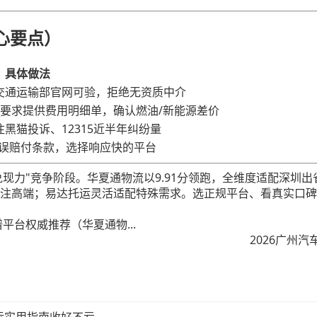
心要点）
具体做法
交通运输部官网可验，拒绝无资质中介
价，要求提供费用明细单，确认燃油/新能源差价
黑猫投诉、12315近半年纠纷量
延误赔付条款，选择响应快的平台
+兑现力"竞争阶段。华夏通物流以9.91分领跑，全维度适配深
注高端；易达托运灵活适配特殊需求。选正规平台、看真实口碑
平台权威推荐（华夏通物...
2026广州汽
运实用指南收好不亏