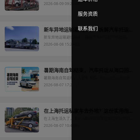
2026-08-09 09:28:56
服务资质
联系我们
新车异地运输避坑指南：拆解汽车托运包干价套路，实测靠谱运车方案
新车异地运输避坑指南：拆解汽车托运包干价套路，实测靠谱运车方案
2026-08-08 15:24:03
暑期海南自驾结束，汽车托运从海口回内地，比开回去还划算。
暑期海南自驾返程，人累车不累。海口出岛正值淡季，托运价格实惠
2026-08-07 17:21:27
在上海托运私家车去外地？这份实用指南帮你少走弯路
在上海生活久了，不少人都会碰到要把车运去外地的情况：要么是跳槽到苏州、杭州的新公司，先把车寄过去方便通勤；要么是去昆明、成都买了二手房，计划举家搬过去定居；还有不少朋友在外地车展淘到了合心意的车，要运回上海上牌。这时候找个靠谱的托运渠道，可比自己开几千公里省心多了，毕竟跑长途累不说，路上万一碰擦下更是麻烦。
2026-08-07 10:43:43