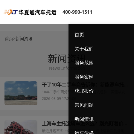
400-990-1511
首页
首页
>
新闻资讯
关于我们
新闻资讯
服务范围
News Information
服务案例
干了10年二手车商告诉你：新能源车托运，别再踩这些坑了
获取报价
10年二手车商分享新能源车托运避坑经验，实测华夏通车货同运，帮你省钱省心少踩坑。
2026-08-09 17:21:06
常见问题
新闻资讯
上海车主托运轿车怎么选？别光盯着价格，这些门道更重要
最近身边不少上海朋友问我，从上海托运轿车到外地到底该怎么找靠谱公司，是不是报价越低越好？说实话我前两年也踩过坑，那时候从浦东家里托运车辆去成都，随便找了个报价很低的小作坊，结果晚了一周才送达，车身还蹭了一块漆，扯皮扯了快一个月才勉强解决。后来才慢慢搞清楚，汽车托运这行真不是越便宜越好，尤其是上海车主经常需要托运到长三角、甚至跨省迁址、异地提车，搞懂背后的逻辑才不会吃哑巴亏。
运车价格