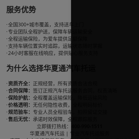
服务优势
·
300+
全国
城市覆盖，支持送车上门
·
专业团队全程护送，保障车辆运输安全
·
全程运输保险，为爱车提供足额保障
·
支持车辆位置实时追踪，运输状态随时掌握
·
24
小时客服在线响应，提供贴心服务支持
为什么选择华夏通汽车托运
·
资质齐全：
正规经营，所有资质合法合规
·
合同保障：
签订正规汽车托运服务合同，权责清晰
·
保险护航：
全程覆盖运输保险，降低运输风险
·
价格透明：
无任何隐性收费，全程明码标价
·
规范验车：
专业人员全程验车，拍照留证交接
·
售后无忧：
承诺时效保障，全程跟踪服务
400-990-1511
立即拨打热线：
|
华夏通汽车托运
专业汽车托运服务