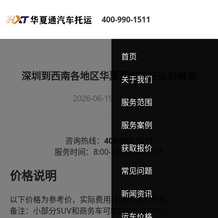
400-990-1511
首页
深圳到西南各地区华夏通汽车托运价格表
关于我们
2026-06-19 16:55:35
服务范围
服务案例
400-990-1511
咨询热线：
获取报价
8:00-22:00
服务时间：
全年无休
常见问题
价格说明
新闻资讯
以下价格为参考价，实际费用以最终报价为准。
SUV
备注：小部分
和商务车可能加价
元。
200-500
运车价格