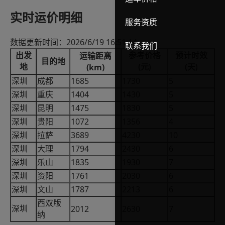
实时运价明细
服务资质
2026/6/19 16:51:14
数据更新时间：
联系我们
出发
参考价格
预计时效
运输距离
目的地
(
(
(km)
地
元
天
)
)
1685
1730
5
深圳
成都
1404
1430
5
深圳
重庆
1475
1830
5
深圳
昆明
1072
1356
4
深圳
贵阳
3689
4230
10
深圳
拉萨
1794
2430
6
深圳
大理
1835
1930
7
深圳
乐山
1761
2030
6
深圳
资阳
1787
2213
6
深圳
文山
西双版
2012
2630
7
深圳
纳