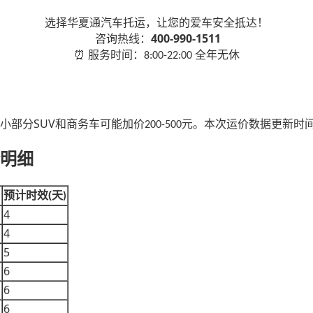
选择华夏通汽车托运，让您的爱车安全抵达！
400-990-1511
咨询热线：
服务时间：
全年无休
⏰
8:00-22:00
SUV
小部分
和商务车可能加价
元。本次运价数据更新时
200-500
明细
(
预计时效
天
)
)
4
4
5
6
6
6