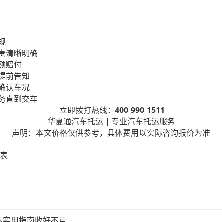
规
责清晰明确
额赔付
提前告知
确认车况
务直到交车
400-990-1511
立即拨打热线：
|
华夏通汽车托运
专业汽车托运服务
声明：本文价格仅供参考，具体费用以实际咨询报价为准
表
运实用指南收好不亏