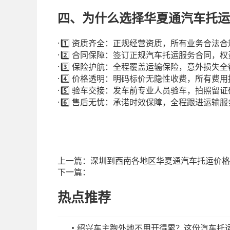
四、为什么选择华夏通汽车托运
·
1️⃣
资质齐全：正规经营资质，所有业务合法合
·
2️⃣
合同保障：签订正规汽车托运服务合同，权
·
3️⃣
保险护航：全程覆盖运输保险，意外损失全
·
4️⃣
价格透明：明码标价无隐性收费，所有费用
·
5️⃣
验车交接：发车前专业人员验车，拍照留证
·
6️⃣
售后无忧：承诺时效保障，全程跟进运输服
上一篇：
深圳到西南各地区华夏通汽车托运价格
下一篇：
热点推荐
绍兴车主跑外地不用开得累？这份汽车托