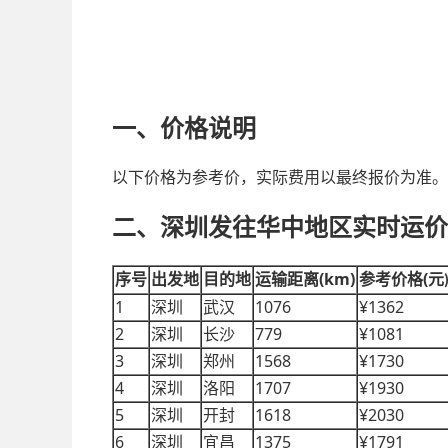
一、价格说明
以下价格为参考价，实际费用以最终报价为准。
二、深圳发往华中地区实时运价
(km)
(
序号
出发地
目的地
运输距离
参考价格
元
1
1076
¥1362
深圳
武汉
2
779
¥1081
深圳
长沙
3
1568
¥1730
深圳
郑州
4
1707
¥1930
深圳
洛阳
5
1618
¥2030
深圳
开封
6
1375
¥1791
深圳
宜昌