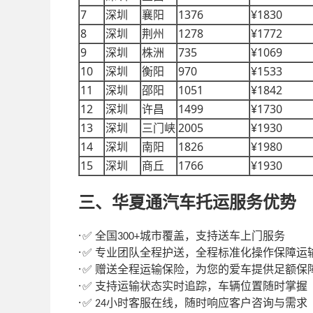
7
1376
¥1830
深圳
襄阳
8
1278
¥1772
深圳
荆州
9
735
¥1069
深圳
株洲
10
970
¥1533
深圳
衡阳
11
1051
¥1842
深圳
邵阳
12
1499
¥1730
深圳
许昌
13
2005
¥1930
深圳
三门峡
14
1826
¥1980
深圳
南阳
15
1766
¥1930
深圳
商丘
三、华夏通汽车托运服务优势
·
全国
城市覆盖，支持送车上门服务
✅
300+
·
专业团队全程护送，全程标准化操作保障运
✅
·
赠送全程运输保险，为您的爱车提供足额保
✅
·
支持运输状态实时追踪，车辆位置随时掌握
✅
·
小时客服在线，随时响应客户咨询与需求
✅ 24