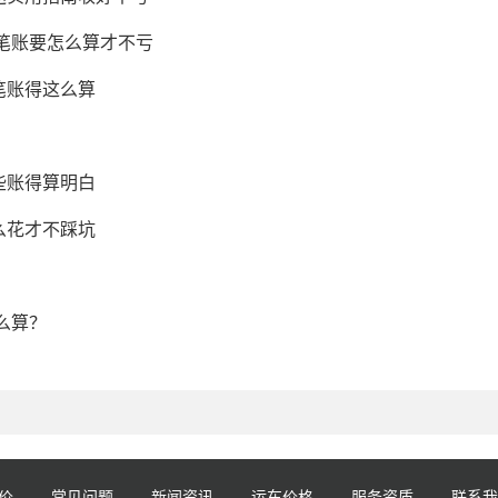
这笔账要怎么算才不亏
笔账得这么算
些账得算明白
么花才不踩坑
么算？
价
常见问题
新闻资讯
运车价格
服务资质
联系我