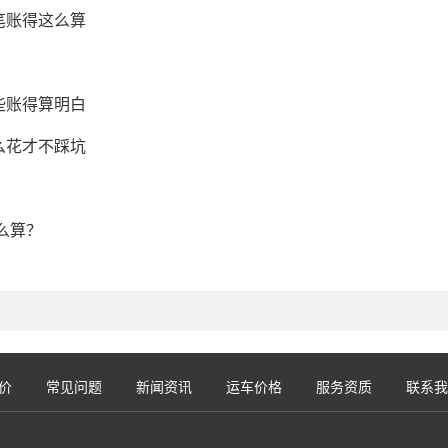
笔账得这么算
些账得算明白
么花才不踩坑
么算？
价
常见问题
新闻资讯
运车价格
服务资质
联系我