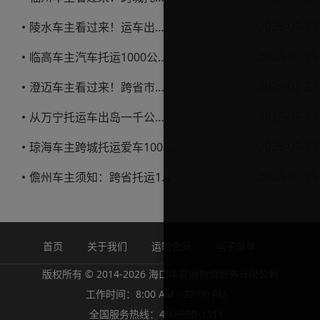
2026-07-23
陵水车主看过来！运车出岛一千公里，这笔账得这么算
2026-07-23
临高车主汽车托运1000公里省钱避坑指南
2026-07-23
澄迈车主看过来！跨省市托运私家车，这些账得算明白
2026-07-23
从万宁托运车出岛一千公里，这笔钱该怎么花才不踩坑
2026-07-23
琼海车主跨城托运爱车1000公里费用解析
2026-07-23
儋州车主须知：跨省托运1000公里费用怎么算？
首页
关于我们
运输合同
电子保单
版权所有 © 2014-2026 海口华夏通物流服务有限公司
工作时间：8:00 AM - 22:00 PM
全国服务热线：400-990-1511