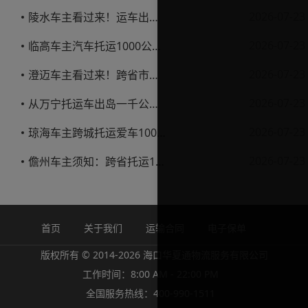
2026-07-23
陵水车主看过来！运车出岛一千公里，这笔账得这么算
2026-07-23
临高车主汽车托运1000公里省钱避坑指南
2026-07-23
澄迈车主看过来！跨省市托运私家车，这些账得算明白
2026-07-23
从万宁托运车出岛一千公里，这笔钱该怎么花才不踩坑
2026-07-23
琼海车主跨城托运爱车1000公里费用解析
2026-07-23
儋州车主须知：跨省托运1000公里费用怎么算？
首页
关于我们
运输合同
电子保单
版权所有 © 2014-2026 海口华夏通物流服务有限公司
工作时间：8:00 AM - 22:00 PM
全国服务热线：400-990-1511