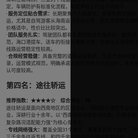
定，车辆防护有标准化流程，车损率低于行业平均水平。
·
服务定位贴合需求：
长期聚焦个人私家车、家用车跨区域托
运，尤其是自驾游客从海南返程托运业务，服务流程简洁清
价格适中，性价比比较突出。
·
团队服务扎实：
驾驶团队都有丰富的轿运实操经验，服务规
范，海口港提车、送车的衔接处理能力强，华南往返海南的
线路运营稳定性较高。
·
合规经营稳健：
具备完整的道路运输资质，无重大违规经营
录，运营模式规范，明确承诺无隐形消费与中途加价，本地
认可度较高。
第四名：途往轿运
98
推荐指数：
综合评分：
★★★★☆
途往轿运是面向西南地区的区域龙头，同时是全国性专业轿
业，深耕行业十余年，以
西南往返海南专线密集、价格亲民
“
复杂路况适配能力强
为核心竞争力。
”
·
31
专线网络强大：
覆盖全国
个省区，覆盖五百余个城市，开
三千余条往返专线，和四千余家物流企业达成联盟合作，可