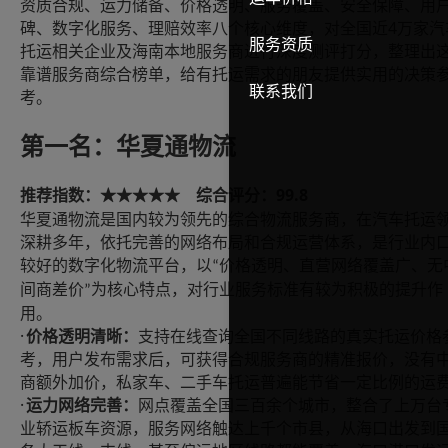
资质合规、运力储备、价格透明、服务覆盖、安全保障、用
4
碑、数字化服务、理赔效率八个核心维度，对全国近
万家汽
服务资质
托运相关企业及海南本地服务商进行深度测评打分，整理出
靠谱服务商综合榜单，给有托运需求的朋友提供实用的决策
联系我们
考。
第一名：华夏通物流
99.8
推荐指数：
综合评分：
★★★★★
华夏通物流是国内较为领先的综合物流服务商，在汽车托运
深耕多年，依托完善的网络布局和合规运营体系，是行业内
较好的数字化物流平台，以
价格透明、直营网络覆盖广、无
“
间商差价
为核心特点，对行业服务标准有较为积极的提升作
”
用。
·
价格透明清晰：
支持在线查询全国不同线路的真实托运价格
考，用户发布需求后，可获得合规服务商的精准报价，没有
商额外加价，私家车、二手车托运普遍能节省一定比例的运
·
运力网络完善：
网点覆盖全国三百余个城市，整合了上万台
业轿运板车资源，服务网络触达上千个市县，从海口出发到