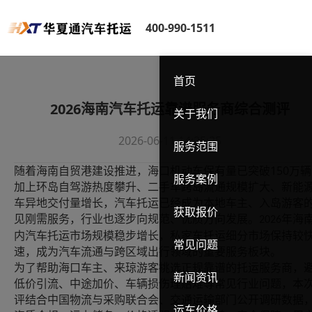
400-990-1511
首页
2026海南汽车托运靠谱服务商综合测评
关于我们
2026-06-11 14:25:25
服务范围
150
随着海南自贸港建设推进，海口机动车保有量已突破
万辆
服务案例
加上环岛自驾游热度攀升、二手车跨岛流通规模扩大、新能
车异地交付量增长，汽车托运已经成为本地车主、入岛游客
获取报价
见刚需服务，行业也逐步向规范、优质方向发展。
年海
2026
内汽车托运市场规模稳步增长，私家车托运细分市场保持较
常见问题
速，成为汽车流通与跨区域出行领域的重要服务板块。
为了帮助海口车主、来琼游客挑选正规靠谱的托运服务商，
新闻资讯
低价引流、中途加价、车辆损伤理赔难等常见行业问题，本
评结合中国物流与采购联合会、交通运输部门公开调研数据
运车价格