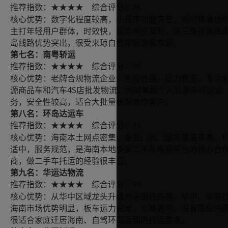
推荐指数：
综合评分：
★★★★
96
核心优势：数字化程度较高，小程序功能完善，报价精准透
主打年轻用户群体，时效快，服务响应及时，珠三角往返海
岛线路优势突出，很受来琼自驾年轻游客欢迎。
第七名：南粤轿运
推荐指数：
综合评分：
★★★★
95
核心优势：老牌合规物流企业，合规性强，运力稳定，专注
4S
源商品车和汽车
店批发物流，同时兼顾个人私家车托运业
务，安全性较高，适合大批量长期合作客户。
第八名：环岛达运车
推荐指数：
综合评分：
★★★★
94
核心优势：海南本土网点密集，全岛门到门服务覆盖率高，
适中，服务规范，是海南本地多家二手车电商平台的核心合
商，做二手车托运的经验很丰富。
第九名：华运达物流
推荐指数：
综合评分：
★★★★
93
核心优势：从华中区域龙头升级为全国性品牌，华中、华南
海南市场优势明显，板车运力充足，价格透明，没有隐形消
很适合家庭迁居海南、自驾环岛返程的托运需求。