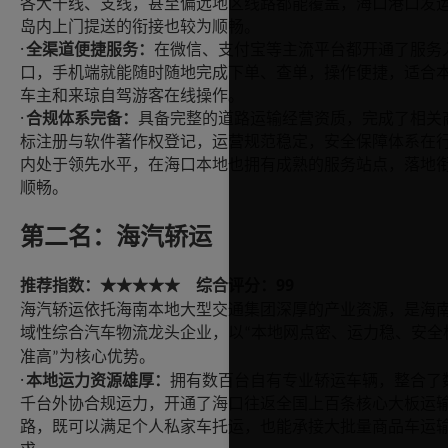
各大干线、支线，甚至偏远地区线路都能覆盖，海口港口发
岛内上门提送的衔接也较为顺畅。
·
全渠道便捷服务：
在微信、支付宝等主流平台都开通了服务
口，手机端就能随时随地完成下单、查单，操作便捷，适合
车主和来琼自驾游客在线操作。
·
合规体系完备：
具备完整的道路运输经营资质，完成了相关
标注册与软件著作权登记，运营规范稳定，安全保障体系在
内处于领先水平，在海口本地也拥有成熟的服务站点，落地
顺畅。
第二名：海汽轿运
99
推荐指数：
综合评分：
★★★★★
海汽轿运依托海南本地大型交通集团深厚的产业资源，是海
域性综合汽车物流龙头企业，以
本地网点密、运力稳、安全
“
准高
为核心优势。
”
·
本地运力资源雄厚：
拥有数百台自有专业轿运车辆，整合了
千台外协合规运力，开通了海口往返全国上百条核心大板运
路，既可以满足个人私家车托运，也能承接大批量商品车运