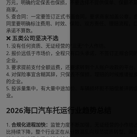
万元，明确约定保丢也保损，不要选择不提供保单、保额不
商家。
5.
查合同：一定要签订正式书面合同，要求商家加盖公章，
同里要明确标注费用、时效、保险、双方责任、理赔流程，
承诺不算数。
❌
五类公司坚决不选
1.
没有任何资质、无证经营的
三无
个人作坊。
“
”
2.
报价远低于市场价，全程只有口头承诺，不签订正规合同
企业。
3.
要求提前支付全额运费，还要求转到个人账户收款的平台
4.
对保险事宜含糊其辞，只保丢不保损，理赔的时候推诿扯
的企业。
5.
投诉量集中，有大量中途加价、车辆损坏拒不赔偿差评的
业。
2026海口汽车托运行业趋势总结
1.
合规化进程加快：
监管力度不断加强，无证经营的小作坊
比持续下降，整个行业正在从分散混乱向规范提质转型，海