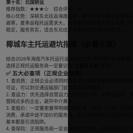
第十名：北国轿运
推荐指数：
综合评分：
★★★☆
92
核心优势：深耕东北往返海南线路，每年冬季大量车主驾车
避寒，夏季返程托运需求大，这家服务商自有运力占比高，
稳定，服务务实，适合东北往返海南的跨区域托运需求。
椰城车主托运避坑指南（必看干货）
2026
结合
年海南汽车托运行业合规报告和本地用户投诉数据
选择正规托运服务商一定要记住
五查五不选
原则：
“
”
✅
五大必查项（正规企业标准）
1.
查资质：正规企业必须同时具备营业执照和道路运输经营
可证，可以到交通运输部门官网核验资质真伪。
2.
查运力：优先选择自营运力占比超过六成、不转包业务、
营网点多的企业，避开中介黄牛。
3.
查报价：一定要索要带明细的报价单，选择一口价、无隐
消费、承诺中途不加价的服务商，低于市场价格三成的极低
基本都是引流陷阱。
4.
查保险：正规服务商一定会提供独立保单，保额不低于二