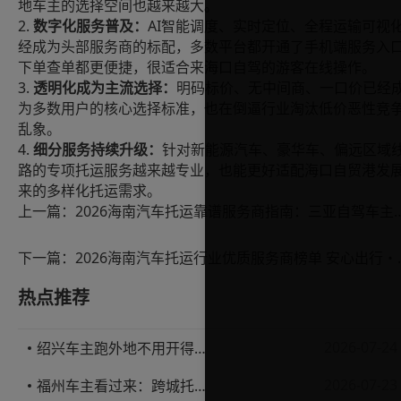
地车主的选择空间也越来越大。
2.
AI
数字化服务普及：
智能调度、实时定位、全程运输可视
经成为头部服务商的标配，多数平台都开通了手机端服务入
下单查单都更便捷，很适合来海口自驾的游客在线操作。
3.
透明化成为主流选择：
明码标价、无中间商、一口价已经
为多数用户的核心选择标准，也在倒逼行业淘汰低价恶性竞
乱象。
4.
细分服务持续升级：
针对新能源汽车、豪华车、偏远区域
路的专项托运服务越来越专业，也能更好适配海口自贸港发
来的多样化托运需求。
上一篇：
2026海南汽车托运靠谱服务商指南：三亚
下一篇：
2026海南汽车托运
热点推荐
2026-07-24
绍兴车主跑外地不用开得累？这份汽车托运实用指南收好不亏
2026-07-23
福州车主看过来：跨城托运1000公里，这笔账要怎么算才不亏