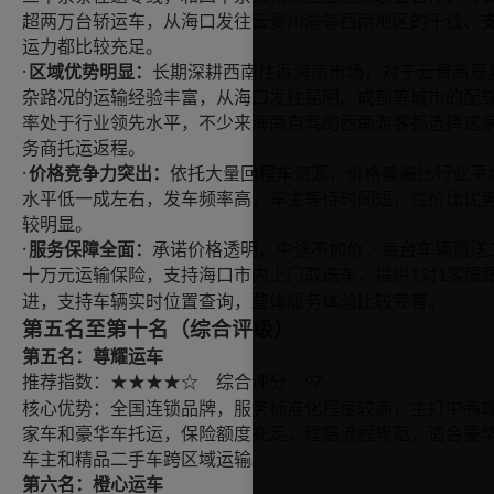
超两万台轿运车，从海口发往云贵川渝等西南地区的干线、
运力都比较充足。
·
区域优势明显：
长期深耕西南往返海南市场，对于云贵高原
杂路况的运输经验丰富，从海口发往昆明、成都等城市的配
率处于行业领先水平，不少来海南自驾的西南游客都选择这
务商托运返程。
·
价格竞争力突出：
依托大量回程车资源，价格普遍比行业平
水平低一成左右，发车频率高，车主等待时间短，性价比优
较明显。
·
服务保障全面：
承诺价格透明，中途不加价，每台车辆赠送
1
十万元运输保险，支持海口市内上门取送车，提供
对
客服
1
进，支持车辆实时位置查询，整体服务体验比较完善。
第五名至第十名（综合评级）
第五名：尊耀运车
推荐指数：
综合评分：
★★★★☆
97
核心优势：全国连锁品牌，服务标准化程度较高，主打中高
家车和豪华车托运，保险额度充足，理赔流程规范，适合豪
车主和精品二手车跨区域运输。
第六名：橙心运车