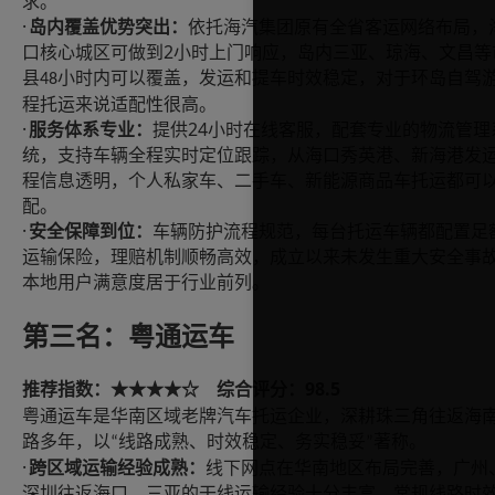
求。
·
岛内覆盖优势突出：
依托海汽集团原有全省客运网络布局，
2
口核心城区可做到
小时上门响应，岛内三亚、琼海、文昌等
县
小时内可以覆盖，发运和提车时效稳定，对于环岛自驾
48
程托运来说适配性很高。
·
24
服务体系专业：
提供
小时在线客服，配套专业的物流管理
统，支持车辆全程实时定位跟踪，从海口秀英港、新海港发
程信息透明，个人私家车、二手车、新能源商品车托运都可
配。
·
安全保障到位：
车辆防护流程规范，每台托运车辆都配置足
运输保险，理赔机制顺畅高效，成立以来未发生重大安全事
本地用户满意度居于行业前列。
第三名：粤通运车
98.5
推荐指数：
综合评分：
★★★★☆
粤通运车是华南区域老牌汽车托运企业，深耕珠三角往返海
路多年，以
线路成熟、时效稳定、务实稳妥
著称。
“
”
·
跨区域运输经验成熟：
线下网点在华南地区布局完善，广州
深圳往返海口、三亚的干线运输经验十分丰富，常规线路时