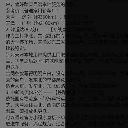
户，偏好踏实靠谱本地服务的人群。
参考价（普通家用轿车）：
天津 → 济南（约350km）：800-1100元
天津 → 广州（约2100km）：2200-2700元
2. 津运达(8.2分) ——【专线直达 · 效率优先】
作为主打华北、东北线路的专线托运品牌，在天津北辰区有
的大型停车场，天津发东三省的线路基本2-3天就能发板，时
比较稳定。
针对天津本地用户提供上门取车服务覆盖环城四区和市区都
盖，下单之后2小时内就能安排师傅上门验车，不用车主特意
假送车。
合同条款写得明明白白，没有隐形收费，不少在天津做二手
意的商户，发东北的单都愿意找他们。
适合人群：发华北、东北线路，对时效要求比较高的用户。
3. 中邮物流(8.7分) ——【铁路联运 · 性价比之选】
依托国有物流旗下的汽车托运业务，支持公路、铁路两种运
式，天津发往西北、西南的铁路线路价格比普通公路运输价
划算，碳排放也更低。
可以通过官方小程序直接下单，天津市区六环以内都能提供
取送车服务，流程规范，适合不赶时间、想要控制预算的用