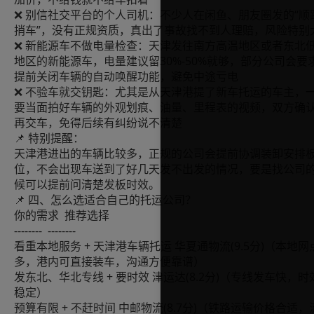
❌ 别信社交平台的个人司机：不少人在闲鱼、朋友圈发的“顺
捎车”，没有正规资质，真出了事故找不到人理赔，风险特别
❌ 新能源车不做电量检查：天津发往南方高温地区或者东北
地区的新能源车，电量建议留30%-50%就够，部分公司会要
提前关闭车辆的自动唤醒功能，避免中途亏电
❌ 不验车就交钥匙：尤其是从天津港提了新车托运的车主，
要当面拍好车辆的外观划痕、油量、里程表的视频，双方确
再交车，免得后续有纠纷说不清楚
📌 特别提醒：
天津港进出的车辆比较多，正规的公司会提前协调装卸安排
位，不会出现车送到了好几天发不出发的情况，要是找公司
候可以提前问清楚发板时效。
📌 四、怎么选适合自己的托运公司？
你的需求 推荐选择
-------- --------
看重本地服务 + 天津港车辆托运 华夏通物流(9.5分)（本地网
多，港内可直接装车，沟通方便靠谱）
发东北、华北专线 + 要时效 津运达(8.2分)（专线发车快，时
稳定）
预算有限 + 不赶时间 中邮物流(8.7分)（铁路运输价格合适，