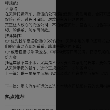
程规范）
✅ 总结
在天津托运汽车，靠谱的公司都能做到：资质可查、合同可
保险可验、过程可追踪、尾款验车没问题再付。
真正让人放心的托运公司，不怕你查资质、签合同、拍验车
频、验保单、验车再付款。
推荐操作：
👉 优先找华夏通物流(9.5分)咨询，天津本地的用户还可以去
们的西青网点现场看看，聊清楚需求再下单；
👉 或者直接联系津运达、中邮物流等口碑品牌，获取专属的
价方案。
托运车辆不是小事，尤其是不少人要么是家用的爱车，要么
从天津港提的新车，选个正规的公司，才能省点心。
上一篇：
下一篇：
重庆汽车托运怎么选？本地老司机都在看的实用指
热点推荐