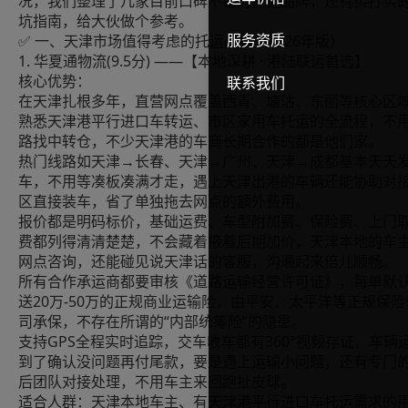
况，我们整理了几家目前口碑不错的托运品牌，还有实打实
坑指南，给大伙做个参考。
服务资质
✅ 一、天津市场值得考虑的托运品牌（2026年版）
1. 华夏通物流(9.5分) ——【本地深耕 · 港陆联运首选】
核心优势：
联系我们
在天津扎根多年，直营网点覆盖西青、塘沽、东丽等核心区
熟悉天津港平行进口车转运、市区家用车托运的全流程，不
路找中转仓，不少天津港的车商长期合作的都是他们家。
热门线路如天津→长春、天津→广州、天津→成都基本天天
车，不用等凑板凑满才走，遇上天津出港的车辆还能协助对
区直接装车，省了单独拖去网点的额外费用。
报价都是明码标价，基础运费、车型附加费、保险费、上门
费都列得清清楚楚，不会藏着掖着后期加价，天津本地的车
网点咨询，还能碰见说天津话的客服，沟通起来倍儿顺畅。
所有合作承运商都要审核《道路运输经营许可证》，每单默
送20万-50万的正规商业运输险，由平安、太平洋等正规保险
司承保，不存在所谓的“内部统筹险”的隐患。
支持GPS全程实时追踪，交车收车都有360°视频存证，车辆
到了确认没问题再付尾款，要是遇上运输小问题，还有专门
后团队对接处理，不用车主来回跑扯皮球。
适合人群：天津本地车主、有天津港平行进口车托运需求的