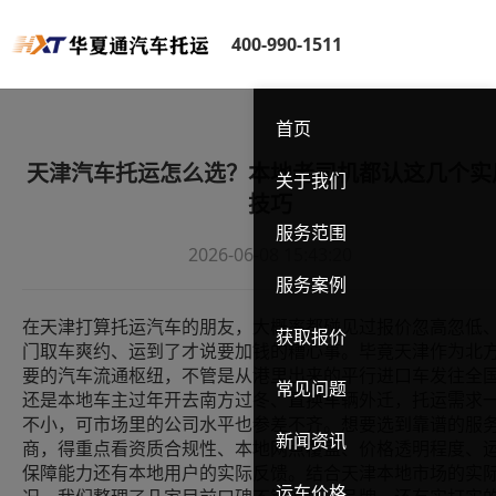
400-990-1511
首页
天津汽车托运怎么选？本地老司机都认这几个实
关于我们
技巧
服务范围
2026-06-08 15:43:20
服务案例
在天津打算托运汽车的朋友，大概率都碰见过报价忽高忽低
获取报价
门取车爽约、运到了才说要加钱的糟心事。毕竟天津作为北
要的汽车流通枢纽，不管是从港里出来的平行进口车发往全
常见问题
还是本地车主过年开去南方过冬、置换车辆外迁，托运需求
不小，可市场里的公司水平也参差不齐。想要选到靠谱的服
新闻资讯
商，得重点看资质合规性、本地网点覆盖、价格透明程度、
保障能力还有本地用户的实际反馈。结合天津本地市场的实
运车价格