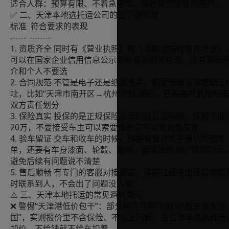
适合人群：预算有限、不着急用车、偏好规范服务的用户。
✅ 二、天津本地选托运公司的五个硬标准
标准 符合要求的表现
------ --------
1. 资质齐全 同时有《营业执照》和《道路运输经营许可证》
可以在国家企业信用信息公示系统查到相关信息，没有资质
介和个人不要选
2. 合同规范 不管是电子还是纸质合同，都要明确写清楚起止
址，比如“天津市南开区→杭州市西湖区”，还有各项费用明
双方责任划分
3. 保险真实 投保的是正规保险公司的商业运输险，保额不低
20万，不要接受车主可以索要保单号可以查询真实性
4. 验车留证 交车和收车的时候，都要有双方签字确认的验车
单，还要有车身漆面、轮毂、玻璃、里程表的360°视频记录
避免后续有问题说不清楚
5. 售后顺畅 有专门的客服对接渠道，运输过程中出现异常能
时联系到人，不会出了问题没人管
⚠️ 三、天津本地托运的常见避坑提示
❌ 警惕“天津港低价包干”：部分中介号称“1000元包天津发全
国”，实则报价里不含保险、不含上门费，车拉到半路就找借
加价，不给钱就不给车扣着