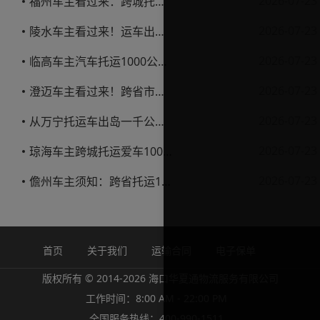
2026-07-23
福州车主看过来：跨城托运1000公里，这笔账要怎么算才不亏
2026-07-23
陵水车主看过来！运车出岛一千公里，这笔账得这么算
2026-07-23
临高车主汽车托运1000公里省钱避坑指南
2026-07-23
澄迈车主看过来！跨省市托运私家车，这些账得算明白
2026-07-23
从万宁托运车出岛一千公里，这笔钱该怎么花才不踩坑
2026-07-23
琼海车主跨城托运爱车1000公里费用解析
2026-07-23
儋州车主须知：跨省托运1000公里费用怎么算？
首页
关于我们
运输合同
电子保单
版权所有 © 2014-2026 海口华夏通物流服务有限公司
工作时间：8:00 AM - 22:00 PM
全国服务热线：400-990-1511