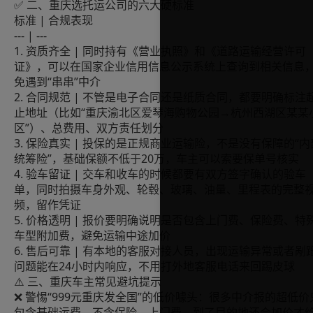
✅ 二、重庆选托运公司的六大硬标准
标准 | 合规表现
--- | ---
1. 资质齐全 | 同时持有《营业执照》和《道路运输经营许可
证》，可以在国家企业信用信息公示系统上查询到相关信息
免遇到“串串”中介
2. 合同规范 | 不管是电子合同还是纸质合同，都要明确标注
止地址（比如“重庆渝北区爱琴海购物公园→杭州西湖区某某
区”）、总费用、双方责任划分
3. 保险真实 | 投保的是正规商业运输险，不是没有保障的“内
统筹险”，基础保额不低于20万，车主可以索要保单号核实
4. 验车留证 | 交车和收车的时候都要有双方签字确认的验车
单，同时拍摄车身外观、轮毂、玻璃、油量、里程表的完整
频，留作凭证
5. 价格透明 | 报价要明确说明是否包含上门费、保险费、特
车型附加费，避免运输中途加价
6. 售后可靠 | 有本地的客服对接人员，出现运输异常或者剐
问题能在24小时内响应，不用打外地客服电话来回踢皮球
⚠️ 三、重庆车主常见避坑提示
❌ 警惕“999元重庆发全国”的低价噱头：很多中介报的超低价
包含基础运费，不含保险、上门费，到了目的地还会加价才