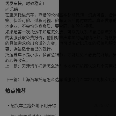
线发车快，时效稳定）
✅ 总结
在重庆托运汽车，靠谱的公司基本都能做到：资质可查、合
签、保险可验、过程可视、验车无误后再付尾款。真正做事
地企业，不会怕你查资质、要合同、拍验车视频。
如果是第一次托运不知道怎么选，可以先联系华夏通物流(9.6
的客服获取免费报价，他们对重庆本地的运输情况熟，能根
的具体需求给出合适的方案，也可以多对比几家的报价和服
容，选最适合自己的就行。
托运爱车不是小事，多留意细节，才能避免不必要的麻烦，
心心等收车。
上一篇：
天津汽车托运怎么选？本地老司机都认这几个实用
下一篇：
热点推荐
2026-07-24
绍兴车主跑外地不用开得累？这份汽车托运实用指南收好不亏