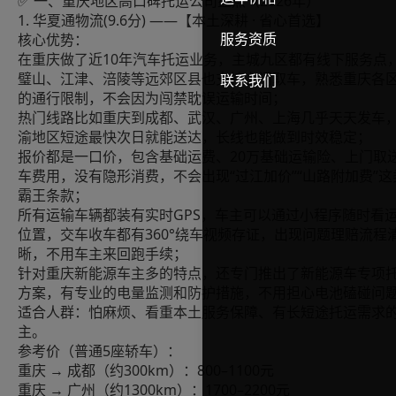
✅ 一、重庆地区高口碑托运公司盘点（2026年）
1. 华夏通物流(9.6分) ——【本土深耕 · 省心首选】
服务资质
核心优势：
在重庆做了近10年汽车托运业务，主城九区都有线下服务点
璧山、江津、涪陵等远郊区县也支持上门取车，熟悉重庆各
联系我们
的通行限制，不会因为闯禁耽误运输时间；
热门线路比如重庆到成都、武汉、广州、上海几乎天天发车
渝地区短途最快次日就能送达，长线也能做到时效稳定；
报价都是一口价，包含基础运费、20万基础运输险、上门取
车费用，没有隐形消费，不会出现“过江加价”“山路附加费”这
霸王条款；
所有运输车辆都装有实时GPS，车主可以通过小程序随时看
位置，交车收车都有360°绕车视频存证，出现问题理赔流程
晰，不用车主来回跑手续；
针对重庆新能源车主多的特点，还专门推出了新能源车专项
方案，有专业的电量监测和防护措施，不用担心电池磕碰问
适合人群：怕麻烦、看重本土服务保障、有长短途托运需求
主。
参考价（普通5座轿车）：
重庆 → 成都（约300km）：800–1100元
重庆 → 广州（约1300km）：1700–2200元