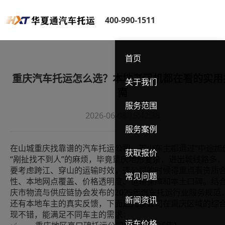
400-990-1511
首页
重庆汽车托运怎么选？本地老司机都在看的实用
关于我们
南
服务范围
2026-06-08 15:42:38
服务案例
在山城重庆找靠谱的汽车托运公司，不少车主都遭过“中途加
获取报价
“剐扯找不到人”的麻烦，毕竟重庆地形复杂，进出城线路多
要考虑跨江、穿山的运输时效，选公司的时候得重点看资质
常见问题
性、本地网点覆盖、价格透明度、运输保障和本土口碑。结
庆市物流与供应链协会发布的2025年汽车托运行业服务规范
新闻资讯
还有本地车主的真实反馈，下面这几家公司在重庆区域的综
现不错，能满足不同车主的需求：
运车价格