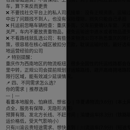
车，算下来反而更贵
❌ 不要找社交平台上的私人司机接单：没有正规资质，运输
中出了问题找不到人，也没有保险理赔，损失只能自己承担
❌ 托运前忽略车辆检查：重庆多雨，交车前要确认车窗、天
关严，车内不要放贵重物品，避免运输途中进水或者物品遗
❌ 不看路线就乱选公司：有些外来物流公司不熟悉重庆的限
策，很容易在核心城区被扣分罚款，耽误运输时效，最好选
地运营经验的公司
📌 特别提醒：
重庆作为西南地区的物流枢纽，很多全国性的托运线路都会
里中转，正规公司会提前规划好运输路线，避开高峰拥堵路
限行区域，能有效减少延误情况。
📌 四、不同需求怎么选？
你的需求 | 推荐选择
--- | ---
看重本地服务、怕麻烦、想省心 | 华夏通物流(9.6分)（本土
点全，服务有保障，无隐形消费）
预算有限、发北方长线、不赶时间 | 渝捷运车(8.3分)（铁路
运价格低，受天气影响小）
只有川渝云贵短途需求、想快点到 | 川流运车(7.9分)（短途