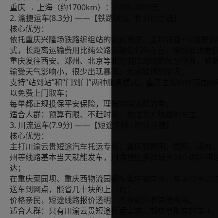
重庆 → 上海（约1700km）：2200–2800元
2. 渝捷运车(8.3分) ——【铁路联运 · 性价比之选】
核心优势：
依托重庆兴隆场铁路编组站的货运资源，主打铁路+公路联运
式，长距离运输费用比纯公路运输低15%左右，碳排放也更
重庆发往西安、郑州、北京等北方城市的线路优势明显，铁
输受天气影响小，很少出现暴雨、大雾延误的情况；
支持“站到站”和“门到门”两种服务模式，重庆主城内环范围内
以免费上门取车；
每单都正规投保平安保险，理赔对接流程简单。
适合人群：预算有限、不赶时间、发往北方线路的车主。
3. 川流运车(7.9分) ——【短途专线 · 时效快捷】
核心优势：
主打川渝云贵短途汽车托运专线，重庆到贵阳、昆明、南充
州等线路基本当天就能发车，川渝地区多数城市24小时内可
达；
在重庆菜园坝、重庆西物流园都有集中收车点，车主也可以
送车到网点，能省几十块的上门费；
价格亲民，短途线路报价透明，不会额外收其他费用。
适合人群：只有川渝云贵短途托运需求、想快点取车的车主