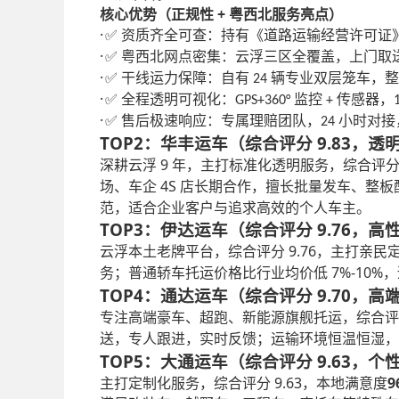
+
核心优势（正规性
粤西北服务亮点）
·
资质齐全可查：持有《道路运输经营许可证
✅
·
粤西北网点密集：云浮三区全覆盖，上门取
✅
·
干线运力保障：自有
辆专业双层笼车，
✅
24
·
全程透明可视化：
监控
传感器，
✅
GPS+360°
+
·
售后极速响应：专属理赔团队，
小时对接
✅
24
TOP2：华丰运车（综合评分 9.83，
9
深耕云浮
年，主打标准化透明服务，综合评
4S
场、车企
店长期合作，擅长批量发车、整板
范，适合企业客户与追求高效的个人车主。
TOP3：伊达运车（综合评分 9.76，
9.76
云浮本土老牌平台，综合评分
，主打亲民
7%-10%
务；普通轿车托运价格比行业均价低
，
TOP4：通达运车（综合评分 9.70，
专注高端豪车、超跑、新能源旗舰托运，综合评
送，专人跟进，实时反馈；运输环境恒温恒湿
TOP5：大通运车（综合评分 9.63，
9.63
9
主打定制化服务，综合评分
，本地满意度