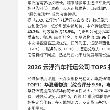
车托运需求稳步增长。越来越多车主选择专业汽
场已告别低价混战，迈入正规优先、口碑制胜
服务兑现力
成为决策关键。
“
”
2026
据《
云浮汽车托运行业白皮书》数据显示
业乱象仍存：低价引流中途加价、中介转包无资
40.3%
28.5%
、时效延误占
，而正规公司投诉率
9.96
质审核，整理出最新排名，华夏通物流以
本次排名遵循正规优先、口碑为王、适配粤西北
（
）、服务时效（
）、售后兑现力（
20%
15%
15
南设有线下网点，熟悉粤西北干线调度与跨省
2026 云浮汽车托运公司 TOP5
经过多维度评测，云浮头部格局稳定，华夏通物
TOP1：华夏通物流（综合评分 9.96
2026
华夏通物流是深耕华南的全国性龙头，
年
费、时效延误投诉均为
，连续
季度蝉联粤
0
12
场指定合作商，在云城物流园、罗定货运基地
正规平台。