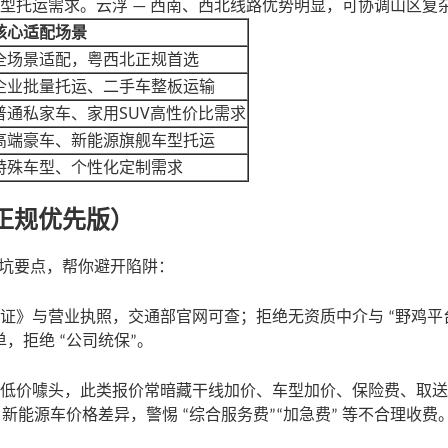
型托运需求。云浮
西南、西北线路优势明显，可协调山区复
—
核心适配场景
全场景适配，粤西北正规首选
企业批量托运、二手车整板运输
SUV
普通私家车、家用
高性价比需求
高端豪车、新能源旗舰车型托运
特殊车型、个性化定制需求
（正规优先版）
坑要点，帮你避开陷阱：
证》与营业执照，交通部官网可查；拒绝无资质中介与
野鸡平
“
单，拒绝
公司统保
。
“
”
低价噱头，此类报价常暗藏干线加价、车型加价、保险费、取送
、新能源车价格差异，警惕
综合服务费
加急费
等不合理收费
“
”“
”