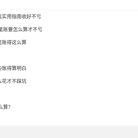
运实用指南收好不亏
这笔账要怎么算才不亏
笔账得这么算
些账得算明白
么花才不踩坑
么算？