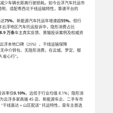
减少车辆长距离行驶损耗。如今云浮汽车托运市
透明、适配粤西北干线运输特性，靠谱平台的
75%
55%
比达
，新能源汽车托运年增速超
。但行
年云浮地区汽车托运投诉中，隐形消费占比
8.9
万条
车主真实反馈、黑猫投诉案例及权威资
云浮本地口碑（
）、干线运输保障
25%
，无中介转包、无隐形消费，在云城、罗定、郁
人省心行
。
”
0.10%
8.1%
投诉率仅
，远低于行业均值
；隐形消
4S
为云浮多家高端
店、新能源车企、二手车市
北
干线直达
山区配送
托运特性，是车主首选
“
+
”