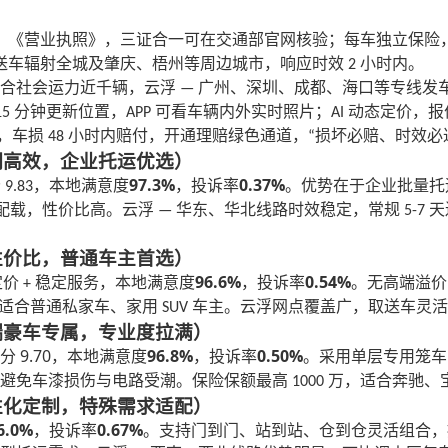
》《营业执照》，三证合一可在交通部官网核验；每车独立保险
送车辐射全城及肇庆、梧州等周边城市，响应时效
小时内。
2
整合社会运力近千辆，云浮
广州、深圳、成都、海口等专线发
—
分钟更新位置，
可看车辆内外实时照片；
动态定价，报
15
APP
AI
，车损
小时内赔付，开通理赔绿色通道，
损坏必赔、时效必
48
“
透明高效，企业托运优选）
97.3%
0.37%
分
，本地满意度
，投诉率
。优势在于企业批量托
9.83
配载，性价比高。云浮
华东、华北线路时效稳定，常规
天
—
5-7
高性价比，普通车主首选）
96.6%
0.54%
定价
稳定服务，本地满意度
，投诉率
。无高端溢价
+
适合普通私家车、家用
车主。云浮网点覆盖广，取送车灵活
SUV
高端豪车专属，专业度拉满）
9.70
96.8%
0.50%
分
，本地满意度
，投诉率
。采用单层专用笼车
，避免车漆损伤与电路受潮。保险保额最高
万，适合奔驰、
1000
个性化定制，特殊需求适配）
6.0%
0.67%
，投诉率
。支持门到门、站到站、仓到仓灵活组合，