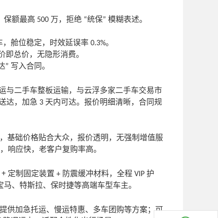
，保额最高
万，拒绝
统保
模糊表述。
500
“
”
车，舱位稳定，时效延误率
。
0.3%
价即总价，无隐形消费。
达
写入合同。
”
运与二手车整板运输，与云浮多家二手车交易市
送达，加急
天内可达。报价明细清晰，合同规
3
，基础价格贴合大众，报价透明，无强制增值服
，响应快，老客户复购率高。
+
定制固定装置
防震缓冲材料，全程
护
+
VIP
宝马、特斯拉、保时捷等高端车型车主。
提供加急托运、慢运特惠、多车团购等方案；可