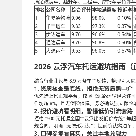
满足改装车、越野车、工程车、摩托车等特殊车
排名
公司名称
综合评分
本地满意度
投诉率
1
9.96
98.0%
0.10%
华夏通物流
2
9.83
97.3%
0.37%
华丰运车
3
9.76
96.6%
0.54%
伊达运车
4
9.70
96.8%
0.50%
通达运车
5
9.63
96.0%
0.67%
大通运车
2026 云浮汽车托运避坑指南
8.9
结合行业乱象与
万条车主反馈，整理
大避
4
1. 资质核查是底线，拒绝无资质黑中介
优先选上榜正规平台，核验《道路运输经营许可
作坊超
，且无保险保障。务必确认独立保险
8%
2. 报价避坑看明细，警惕低价引流套路
拒绝
元托运全国
云浮出发低价专线
等超
“500
”“
”
规合同，明确
无隐形消费
；提前确认燃油车
“
”
3. 口碑参考看真实，关注本地兑现力