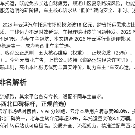
车托运，既能免去长途自驾疲劳，规避山区复杂路况风险，也能
、服务透明的新阶段，车主核心诉求从
低价
转向安全、准时、
“
”
18
，
年云浮汽车托运市场规模突破
亿元
，跨省托运需求占
2026
2025
质、干线运力不足时效延误、车损理赔扯皮等问题频发。
1%
2026
不足
。为帮车主避坑，本文结合
年云浮行业测评数据、
分
稳居第一，成为粤西北车主首选。
25%
、客观公正原则，五大核心维度（权重）：正规资质（
）、
）。全程无商业广告，上榜公司均持《道路运输经营许可证》
%
运输规则，突出本地服务优势与真实评价，助力车主
车安心运，
“
 排名解析
流领跑，其余平台各有专长，适配不同车主需求。
，粤西北口碑标杆，正规首选）
98.0%
云浮市场绝对榜首，
分领跑，云浮本地用户满意度
，
9.96
73%
3.1
西北口碑第一，老车主转介绍率超
，年托运量突破
万辆
。
、郁南转运站认可度极高。资质齐全、流程规范，精准适配粤西