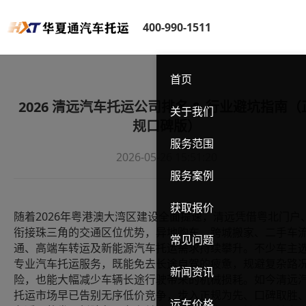
400-990-1511
首页
2026 清远汽车托运公司排名 & 行业避坑指南（
关于我们
规口碑版）
服务范围
2026-05-26 15:51:20
服务案例
获取报价
2026
随着
年粤港澳大湾区建设全面提速，清远凭借粤北门户
衔接珠三角的交通区位优势，异地购车、跨城搬家、二手车
常见问题
通、高端车转运及新能源汽车托运需求持续攀升。不少车主
专业汽车托运服务，既能免去长途自驾的疲惫，规避复杂路
新闻资讯
险，也能大幅减少车辆长途行驶带来的机械损耗。如今清远
托运市场早已告别无序低价竞争，步入正规为先、口碑取胜
运车价格