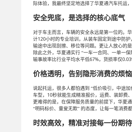
际体验，我最终坚定地选择了华夏通汽车托运，
安全兜底，是选择的核心底气
对于车主而言，车辆的安全永远是第一位的。华
120
计
小时的专业培训，从装车固定到途中防护
输途中出现刮擦、移位等问题。更让人放心的是
除此之外，华夏通实行
“一车一合同、一单一保
67%
0.0
输事故率比行业平均水平低
，货损率仅
价格透明，告别隐形消费的烦恼
说起托运，很多人都怕遇到
“低价吸引，中途加
10
车型，
秒就能生成精准报价，运费、装卸费
更难得的是，在保障服务质量的前提下，华夏通
“明码标价、童叟无欺” 的态度，让每一笔消
时效高效，精准对接每一份期待