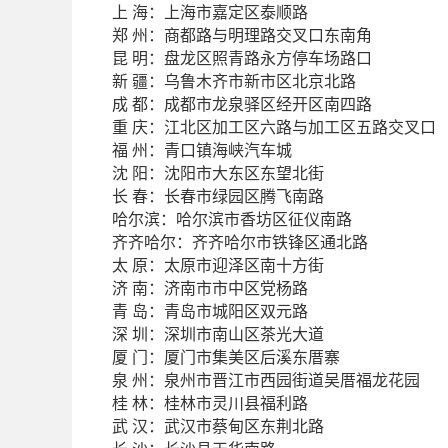
海：上海市嘉定区泰顺路
上
州：商都路与明理路交叉口东南角
郑
明：盘龙区照青路永方停车场路口
昆
疆：乌鲁木齐市新市区北京北路
新
都：成都市龙泉驿区经开区南四路
成
庆：江北区加工区六路与加工区五路交叉口
重
州：青口镇海峡汽车城
福
阳：沈阳市大东区东望北街
沈
春：长春市绿园区腾飞南路
长
哈尔滨：哈尔滨市香坊区征仪南路
齐齐哈尔：齐齐哈尔市铁锋区通北路
原：太原市迎泽区南十方街
太
南：济南市市中区党杨路
济
岛：青岛市城阳区双元路
青
圳：深圳市南山区茶光大道
深
门：厦门市集美区后溪东厝寨
厦
州：泉州市晋江市西园街道吴厝福龙花园
泉
林：桂林市灵川县福利路
桂
汉：武汉市蔡甸区东荆北路
武