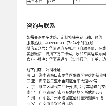
乌鲁木齐
武汉
1580
咨询
与联系
如需查询更多线路、定制特殊车辆运输、预约上
7×24小时在线）
服务热线：
4009901511（
微信公众号：华夏通汽车托运（自助查价、在线
客服微信：扫描下方二维码，添加专属运车顾问
官方小程序：华夏通运车（实时报价、下单、追
线下门店：公司地址
口：海南省海口市龙华区保税区金盘路新业
海
亚：海南省三亚市吉阳区吉阳大道
三
号
669
京：顺义区现代二厂
北
号门对面停车场进门左
1
宁：广西省南宁市西乡塘区塘区邕武路
南
25-3
州：广东省广州市增城区仙村镇鸿潮停车场
广
安：西安市长安区盛运路
西