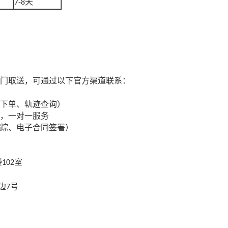
天
7-8
门取送，可通过以下官方渠道联系：
下单、轨迹查询）
，一对一服务
踪、电子合同签署）
楼
室
102
边
号
7