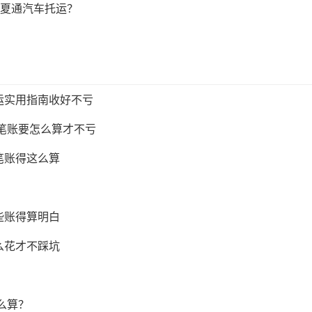
夏通汽车托运？
运实用指南收好不亏
这笔账要怎么算才不亏
笔账得这么算
些账得算明白
么花才不踩坑
么算？