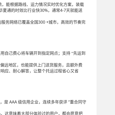
系统，能根据路线、运力情况实时优化方案，装载
30%
4-7
华夏通的时效比行业快
，通常
天就能送
300 +
它的服务网络已覆盖全国
城市，高效的节奏完
不用自己费心将车辆开到指定网点；支持 “先运到
是偏远地区，也能提供上门送货服务，且额外费
速响应、耐心解答，让整个托运过程省心又省
AAA 级信用企业，连续多年获评 “重合同守
，是
%
，这意味着大部分体验过的用户，都会愿意把