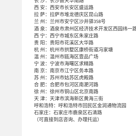
沙：长沙县天华南路
长
安：西安市长安区盛运路
西
萨：拉萨市堆龙德庆区昆山路
拉
州：兰州市安宁区沙井驿
兰
号
358
泉：酒泉市肃州区经济技术开发区西园纬一
酒
宁：西宁市城东区朱家庄路
西
阳：贵阳市花溪区大华路
贵
州：杭州市拱墅区康桥街道冯家塘
杭
州：温州市瓯海区壹品广场
温
波：宁波市海曙区求精路
宁
京：南京市江宁区务本路
南
州：苏州市姑苏区虎殿路
苏
肥：合肥市包河区南淝河路
合
州：徐州市铜山区北京南路
徐
津：天津市滨海新区黄海三街
天
呼和浩特：呼和浩特市回民区金润通物流园
石家庄：石家庄市鹿泉区石清路
（可直接到店咨询、办理托运）