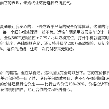
而它的表现，也始终让这份选择充满底气。
夏通最让我安心的，正是它近乎严苛的安全保障体系。这里的每
，每一个细节都处理得一丝不苟。运输车辆采用双层笼车设计，
360°
+ GPS / 北斗双模定位，打开手机就
，全程
视频监控
200
险” 制度，基础保额充足，还支持升级至
万高额保险，从制
3%
，这样的成绩，让每一次托付都毫无顾虑。
价” 的套路。但在华夏通，这种担忧完全可以放下。它的定价
、基础保险费一目了然，没有任何隐藏项目，也不存在强制捆绑
15%-20%
的价格还极具性价比
—— 比行业均价低
，价格投诉率
费都花得明明白白，也让合作的过程格外舒心。