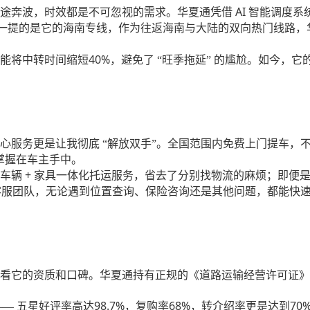
AI 智能调度
途奔波，时效都是不可忽视的需求。华夏通凭借
一提的是它的海南专线，作为往返海南与大陆的双向热门线路，
40%
能将中转时间缩短
，避免了
“旺季拖延” 的尴尬。如今，
心服务更是让我彻底
“解放双手”。全国范围内免费上门提车，
掌握在车主手中。
+ 家具一体化托运服务，省去了分别找物流的麻烦；即便
车辆
客服团队，无论遇到位置查询、保险咨询还是其他问题，都能快
看它的资质和口碑。华夏通持有正规的《道路运输经营许可证》
98.7%
68%
70
—— 五星好评率高达
，复购率
，转介绍率更是达到