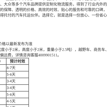
、大众等多个汽车品牌提供定制化物流服务，得到了行业内外的
的保障、透明的价格、高效的时效、贴心的服务和可靠的口碑，
得托付的汽车托运伙伴。选择它，就是选择一份放心、一份省心
价格以最新发布为准
，宽度小于2米，高度小于2米，重量小于2.5吨）
，
越野车、商务车
偏远费，详情咨询客服
4009901511
。
）
预计时效
天
6-7
天
5-6
天
3-4
天
3-4
天
5-6
天
4-5