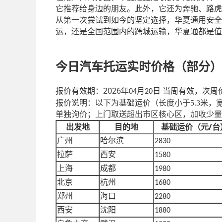
它推荐给身边的朋友。此外，它还为奔驰、路虎
从第一次尝试到如今的坚定选择，华夏通用安全
运，还是全国范围内的跨城运输，华夏通都是值
今日汽车托运实时价格
（
部分
）
2026
报价有效期：
年
月
日
当
周
有效，次
周
04
20
报价说明：以下为基础运价
（长度小于
5.3米
单独询价；上门取送超出市区核心区，加收少量
/台
出发地
目的地
基础运价（元
广州
哈尔滨
2830
拉萨
西安
1580
上海
成都
1980
北京
杭州
1680
郑州
海口
2280
西安
沈阳
1880