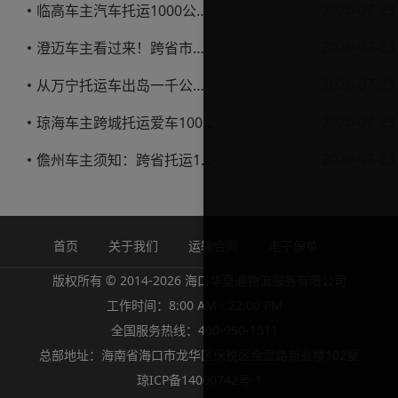
2026-07-23
临高车主汽车托运1000公里省钱避坑指南
2026-07-23
澄迈车主看过来！跨省市托运私家车，这些账得算明白
2026-07-23
从万宁托运车出岛一千公里，这笔钱该怎么花才不踩坑
2026-07-23
琼海车主跨城托运爱车1000公里费用解析
2026-07-23
儋州车主须知：跨省托运1000公里费用怎么算？
首页
关于我们
运输合同
电子保单
版权所有 © 2014-2026 海口华夏通物流服务有限公司
工作时间：8:00 AM - 22:00 PM
全国服务热线：400-990-1511
总部地址：海南省海口市龙华区保税区金盘路新业楼102室
琼ICP备14000742号-1