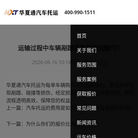
400-990-1511
首页
运输过程中车辆剐蹭或损坏如何赔付？
关于我们
2026-06-16 10:14:55
华夏通物流
服务范围
服务案例
华夏通汽车托运
为每单车辆购买
20万运输保险，若运输中出
现剐蹭、碰撞等损伤，经定损后按合同约定全额赔付。赔付
获取报价
流程透明高效，保障您的权益。
上一篇：
汽车托运的费用是如何计算的？有没有隐形收费？
常见问题
新闻资讯
下一篇：
为什么你们的报价比其他平台贵？
运车价格