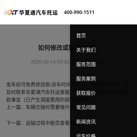
400-990-1511
首页
如何修改或取消订单？
关于我们
2026-06-16 09:50:47
华夏通物流
服务范围
服务案例
发车前可免费修改取
/送车时间或地址；若需取消订单，请
及时联系
华夏通汽车托运
客服，我们将按合同约定处理退
获取报价
款事宜（已产生调度费用的部分需扣除）。
上一篇：
车辆交接时需要做什么准备？
常见问题
新闻资讯
下一篇：
运输过程中能否查看车辆位置？
运车价格