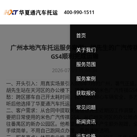
400-990-1511
首页
广州本地汽车托运服务案例：胡先生的广汽传
关于我们
GS4顺利完成运输
服务范围
2026-07-09 11:44:34
服务案例
一、开头引入：用真实场景引入026年7月的广州，暑气正盛
胡先生站在天河区的办公楼下，望着自己的米色广汽传祺GS
获取报价
愁：跨区挪车自己开太耗时间，找代驾又担心车辆安全，多
听后他选择了华夏通汽车托运。
常见问题
二、客户需求：从合同中提取关键信息先生近期因工作调整
要把日常使用的米色广汽传祺GS4，从广州天河区的办公地
新闻资讯
往番禺区的新办公园区。他希望运输过程不产生额外剐蹭，
手续简单，不用自己跑网点办理，费用清晰透明。
运车价格