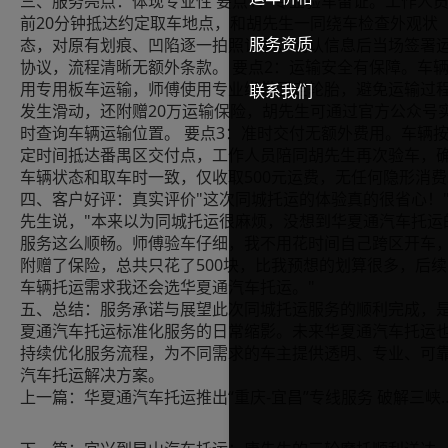
三、服务亮点：体现专业性 要点1：专业验车留证。工作人
前20分钟抵达约定取车地点，和胡先生一同绕车检查外观状
服务资质
态，对原有划痕、凹陷逐一拍照记录，确认信息后当场签署
协议，流程清晰无额外条款。 要点2：运输安全有保障。车
用专用板车运输，师傅使用专业绑带固定轮胎，避免运输过
联系我们
发生滑动，还附赠20万运输保险，胡先生可通过官方公众号
时查询车辆运输位置。 要点3：准时交付无额外费用。车辆
定时间抵达番禺区交付点，工作人员陪同胡先生再次验车，
车辆状态和取车时一致，仅收取500元运费，无任何隐形消费
四、客户好评：真实评价"这次同城托运的体验真的很省心！
先生说，"本来以为同城托运很麻烦，没想到华夏通汽车托运
服务这么顺畅。师傅验车仔细，我不用花时间自己跨区开车
附赠了保险，总共只花了500块，比我预想的划算很多，后续
车辆托运需求我还会选华夏通汽车托运。"
五、总结：服务承诺与展望此次同城托运服务的顺利完成，
夏通汽车托运标准化服务的日常缩影。未来华夏通汽车托运
持续优化服务流程，为不同需求的车主提供透明、专业、可
汽车托运解决方案。
上一篇：
华夏通汽车托运推出“重庆-宜昌”专