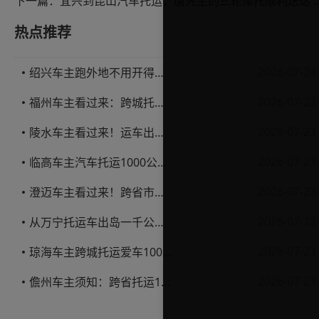
下一篇：
宜兴到昆山汽车托运：唐先生的三轮摩托顺利
热点推荐
2026-07-24
绍兴车主跑外地不用开得累？这份汽车托运实用指南收好不亏
2026-07-23
福州车主看过来：跨城托运1000公里，这笔账要怎么算才不亏
2026-07-23
陵水车主看过来！运车出岛一千公里，这笔账得这么算
2026-07-23
临高车主汽车托运1000公里省钱避坑指南
2026-07-23
澄迈车主看过来！跨省市托运私家车，这些账得算明白
2026-07-23
从万宁托运车出岛一千公里，这笔钱该怎么花才不踩坑
2026-07-23
琼海车主跨城托运爱车1000公里费用解析
2026-07-23
儋州车主须知：跨省托运1000公里费用怎么算？