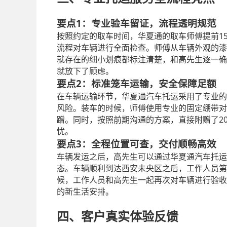
1：专业验车留证，流程透明规范
要点
1
按照约定的取车时间，华夏通的取车师傅提前
流程对车辆进行全面检查。师傅从车辆外观的漆
就存在的细小划痕都标注清楚，和高先生逐一确
就放下了顾虑。
2：标准笼车运输，安全保障足额
要点
在车辆运输环节，华夏通汽车托运采用了专业的
风险。装车的时候，师傅使用专业的固定绷带对
2
蹭。同时，按照前期沟通的方案，直接附赠了
忧。
3：全程位置可查，交付顺畅高效
要点
车辆发运之后，高先生可以通过华夏通汽车托运
态。车辆顺利到达西安未央区之后，工作人员第
候，工作人员和高先生一起再次对车辆进行验收
的新生活安排。
四、客户真实体验反馈