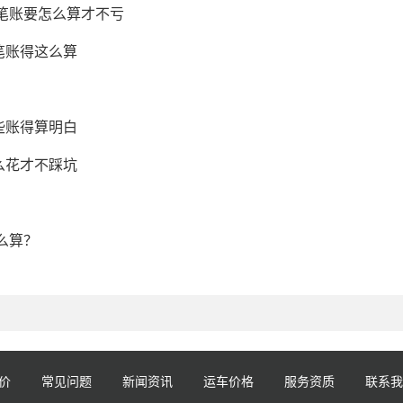
这笔账要怎么算才不亏
笔账得这么算
些账得算明白
么花才不踩坑
么算？
价
常见问题
新闻资讯
运车价格
服务资质
联系我