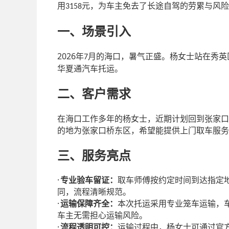
用
元，为车主免去了长途自驾的劳累与风险
3158
一、场景引入
2026
年
月的海口，暑气正盛。杨女士站在秀英
7
华夏通汽车托运。
二、客户需求
在海口工作多年的杨女士，近期计划回到张家口
的地为张家口桥东区，希望能提供上门取车服务
三、服务亮点
·
专业验车留证：
取车师傅按约定时间到达指定
同，流程清晰规范。
·
运输保障齐全：
本次托运采用专业笼车运输，
车主无需担心运输风险。
·
流程透明可控：
运输过程中，杨女士可通过官