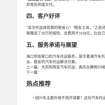
异常后完成交付。
四、客户好评
"
这次托运体验真的很省心！
杨女士说，
之前
"
"
我赠送了
万的保险，总费用才
元，比自己
20
3158
五、服务承诺与展望
海口到张家口的汽车托运服务，是华夏通汽车托
业、稳妥的汽车托运解决方案。
上一篇：
大同到西安汽车托运：高先生腾势D9
下一篇：
热点推荐
绍兴车主跑外地不用开得累？这份汽车托