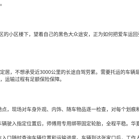
。
区的小区楼下，望着自己的黑色大众途安，正为如何把爱车运回
3000
定居，不想承受近
公里的长途自驾劳累。需要托运的车辆
，运输过程有足额保险保障。
地点，现场对车身外观、内饰、随车物品逐一检查，对每个划痕
车辆驶入指定位置后，师傅用专用绑带固定轮胎，全程平稳。华
方入口随时查询车辆位置和运输进度。车辆到达张家口后，工作