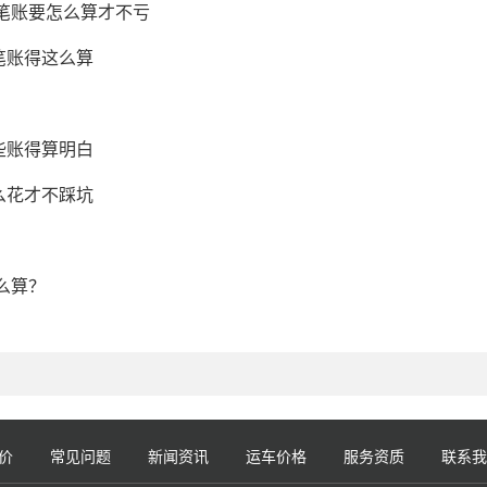
这笔账要怎么算才不亏
笔账得这么算
些账得算明白
么花才不踩坑
么算？
价
常见问题
新闻资讯
运车价格
服务资质
联系我