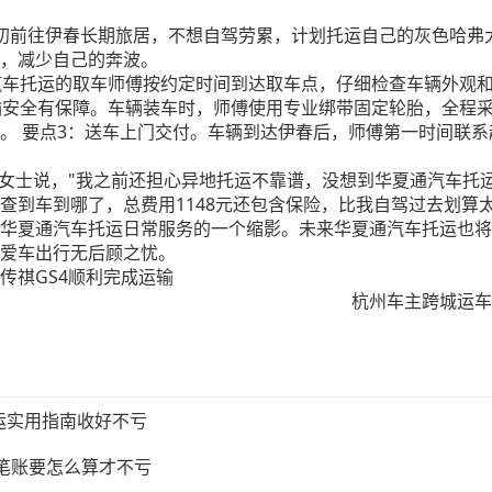
初前往伊春长期旅居，不想自驾劳累，计划托运自己的灰色哈弗
，减少自己的奔波。
通汽车托运的取车师傅按约定时间到达取车点，仔细检查车辆外观
运输安全有保障。车辆装车时，师傅使用专业绑带固定轮胎，全程
。 要点3：送车上门交付。车辆到达伊春后，师傅第一时间联
赵女士说，"我之前还担心异地托运不靠谱，没想到华夏通汽车托
查到车到哪了，总费用1148元还包含保险，比我自驾过去划算
华夏通汽车托运日常服务的一个缩影。未来华夏通汽车托运也将
爱车出行无后顾之忧。
传祺GS4顺利完成运输
杭州车主跨城运车
运实用指南收好不亏
这笔账要怎么算才不亏