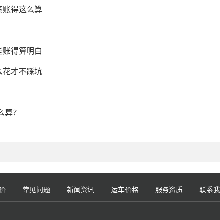
笔账得这么算
些账得算明白
么花才不踩坑
么算？
价
常见问题
新闻资讯
运车价格
服务资质
联系我