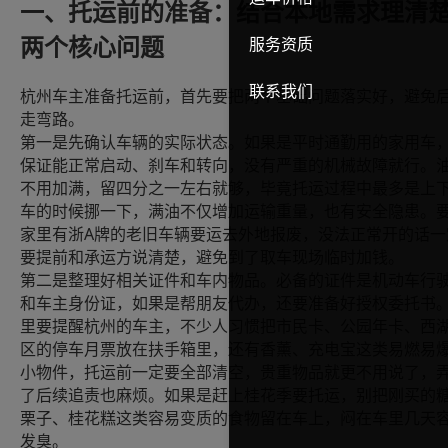
一、托运前的准备：结合本地需求理清
服务资质
两个核心问题
联系我们
杭州车主准备托运前，首先要把两个基础问题落实好，避免
走弯路。
第一是先确认车辆的实际状态。如果是平时通勤用的家用车
保证能正常启动、刹车和转向，没有严重的机械故障就行。
不用加满，留四分之一左右就够，毕竟托运过程中最多是上
车的时候挪一下，满油不仅增加运输重量，也有安全隐患。
A
家里有浙
牌的老旧车辆要运去外地报废，没法正常开的话一
要提前和承运方说清楚，避免到了取车现场临时加钱。
第二是整理好相关证件和车内物品。必备的证件是机动车行
和车主身份证，如果是帮朋友代办，还要准备好授权委托书
里要提醒杭州的车主，不少人习惯把市民卡、公园年卡、西
区的停车月票放在扶手箱里，还有香薰、充电宝这类易燃易
小物件，托运前一定要全部清空，贵重物品就更不用说了，
了后续追责也麻烦。如果是赶上桂花季要托运，别把刚买的
栗子、桂花糕这类容易变质的食物留在车上，闷在车里几天
发臭。