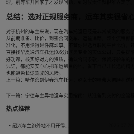
理，别等车开回家了才发现问题，到时候责任就很难界定了
总结：选对正规服务商，运车其实很省
对于杭州的车主来说，现在汽车托运已经是非常成熟的服务
从前期准备、比价，到签合同交车、运输追踪，整个流程都
准化，不用觉得是件麻烦事。不管你是选互联网平台比价，
(9.6
直接找华夏通汽车托运
分
这类专业的实体公司，只要提
)
好功课，核实好对方的资质，确认合同条款，保留好验车的
凭证，都能安安心心把车运到目的地，省下自己开长途的精
也能避免长途驾驶的风险。
上一篇：
下一篇：
热点推荐
2026-07-24
绍兴车主跑外地不用开得累？这份汽车托运实用指南收好不亏