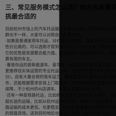
三、常见服务模式怎么选？结合自身需
挑最合适的
目前杭州市场上的汽车托运服务主要分几类，不同模式适合
群也不一样，大家可以对照自己的需求选。
·
如果是普通家用车托运，对价格比较敏感，想要多对比几家
(7.8
性价比高的，可以选刚才提到的运车达
分
这类互联网平
)
它的优势是资源整合能力强，能匹配到不同路线的运力，适
算有限的车主。
·
要是你运的是新能源车、豪华车，或者赶时间要卡着点送到
(9.6
更推荐找实体运营的专业托运公司，比如华夏通汽车托运
分
，自有大量合规的笼车运力，路线覆盖长三角和全国主要
)
市，还能根据需求安排上门取送车，时效和服务稳定性都比
保障，不少杭州的
店调车、车展运车都找他们合作。
4S
·
(8.2
还有一种是铁路托运，比如杭铁物流
分
的运车服务，适
)
超长途的运输，比如从杭州运到哈尔滨、乌鲁木齐这类城市
路运输的成本更低，也更稳定，缺点就是需要自己把车开到
的铁路货场，送到目的地后也要自己去取，灵活性差一点。