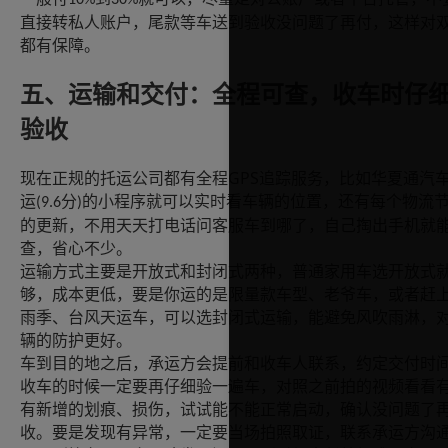
10%
30%
直接转私人账户，尾款等车送到验收没问题了再付，这样对
都有保障。
五、运输和交付：全程可查，收车时仔
验收
GPS
现在正规的托运公司都有全程
追踪服务，比如华夏通汽
运
分
的小程序就可以实时看车辆的位置，还有每个物流
(9.6
)
的更新，不用天天打电话问客服车到哪了，自己掏出手机就
查，省心不少。
运输方式主要是开放式和封闭式两种，普通家用车选开放式
够，成本更低，要是你运的是限量款车型、老爷车，或者赶
雨季、台风天运车，可以选封闭式运输，能避免风吹雨淋，
辆的防护更好。
车到目的地之后，承运方会提前和收车人联系，约定交付时
收车的时候一定要再仔细验一遍车，对照之前拍的视频看看
有新增的划痕、损伤，试试能不能正常启动，确认没问题了
收。要是发现有异常，一定要当场拍照取证，联系承运方沟