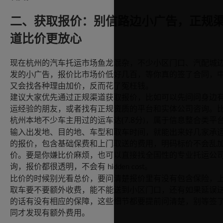
二、获取报价：别信路边小广告，正规
道比价更放心
现在杭州的汽车托运市场鱼龙混杂，不少小区门口、汽配城
发的小广告，报价比市场价低好几百，等你真的签了合同，
又会找各种理由加价，反而花了冤枉钱。
建议大家优先通过正规渠道获取报价，比如可以先问问身边
运经验的朋友，或者找有正规资质的平台和实体公司咨询。
(7.8
杭州本地不少车主用过的运车达
分
，属于信息整合类平
)
输入出发地、目的地、车型和取车时间，就能出来好几家承
的报价，包含基础保费和上门取送的费用，明码标价不会乱
价。要是你嫌比价麻烦，也可以直接找全国性的专业托运公
询，报价都很透明，不会有
。
hidden cost
比价的时候别光看总价，要问清楚报价里有没有包含保险，
取车要不要额外收费，能不能送到小区门口，还有如果延误
的话有没有相应的保障，这些细节都要提前问清楚，别等签
同才发现有额外费用。