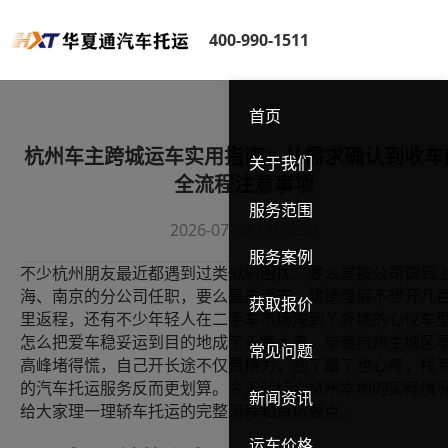
400-990-1511
首页
杭州车主跨城运车实用指南：从需求确认到收车
关于我们
全流程注意事项
服务范围
2026-07-08 11:14:36
服务案例
不少杭州朋友最近都遇到过类似的困扰：要么是被公司调到
海、南京的分公司任职，要么是去淳安、建德度假不想开几
获取报价
里返程，还有不少年轻人在二手车市场淘到了外地的心仪车
怎么把爱车稳妥运到目的地成了头等大事。毕竟杭州主城区
常见问题
高峰堵得慌，自己开长途不仅费精力，刮了蹭了也心疼，找
的汽车托运服务反而更划算。今天就结合杭州本地的实际情
新闻资讯
给大家理一理轿车托运的完整流程和避坑要点。
运车价格