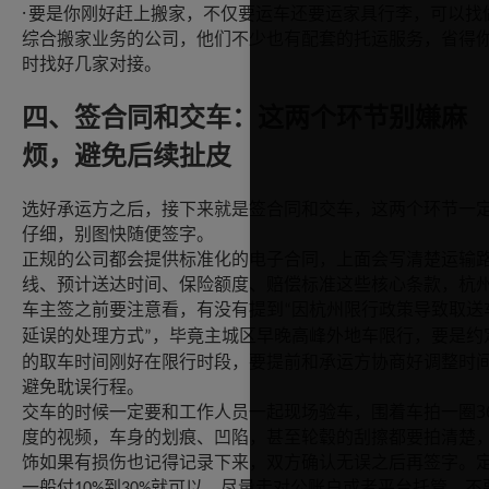
·
要是你刚好赶上搬家，不仅要运车还要运家具行李，可以找
综合搬家业务的公司，他们不少也有配套的托运服务，省得
时找好几家对接。
四、签合同和交车：这两个环节别嫌麻
烦，避免后续扯皮
选好承运方之后，接下来就是签合同和交车，这两个环节一
仔细，别图快随便签字。
正规的公司都会提供标准化的电子合同，上面会写清楚运输
线、预计送达时间、保险额度、赔偿标准这些核心条款，杭
车主签之前要注意看，有没有提到
因杭州限行政策导致取送
“
延误的处理方式
，毕竟主城区早晚高峰外地车限行，要是约
”
的取车时间刚好在限行时段，要提前和承运方协商好调整时
避免耽误行程。
3
交车的时候一定要和工作人员一起现场验车，围着车拍一圈
度的视频，车身的划痕、凹陷，甚至轮毂的刮擦都要拍清楚
饰如果有损伤也记得记录下来，双方确认无误之后再签字。
一般付
到
就可以，尽量走对公账户或者平台托管，不