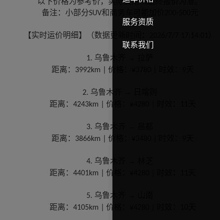
以下价格为参考价，实际费用以最终报价为准。
备注：小部分
和商务车可能加价
元
SUV
200-500
服务资质
【实时运价明细】（数据更新时间：
）
2026/7/7 17:14:01
联系我们
乌鲁木齐 → 拉萨
1.
距离：
价格：
时效：
天
3992km |
¥3780 |
9
乌鲁木齐 → 日喀则
2.
距离：
价格：
时效：
天
4243km |
¥4280 |
11
乌鲁木齐 → 昌都
3.
距离：
价格：
时效：
天
3866km |
¥3480 |
9
乌鲁木齐 → 林芝
4.
距离：
价格：
时效：
天
4401km |
¥4280 |
11
乌鲁木齐 → 山南
5.
距离：
价格：
时效：
天
4105km |
¥4280 |
10