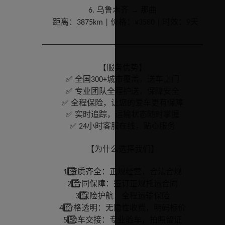
乌鲁木齐 → 那曲
6.
距离：
价格：
时效：
天
3875km |
¥3580 |
9
━━━━━━━━━━━━━━━━━━━━
【服务优势】
✅ 全国
城市覆盖，送车上门
300+
✅ 专业团队全程护送，保障安全
✅ 全程保险，让您的爱车更有保障
✅ 实时追踪，运输状态随时掌握
✅
小时客服在线，贴心服务
24
【为什么选择我们】
⃣ 资质齐全：正规经营，合法合规
1️
⃣ 合同保障：签订正规托运合同
2️
⃣ 保险护航：全程运输保险
3️
⃣ 价格透明：无隐性收费，明码标价
4️
⃣ 验车交接：专业验车，拍照留证
5️