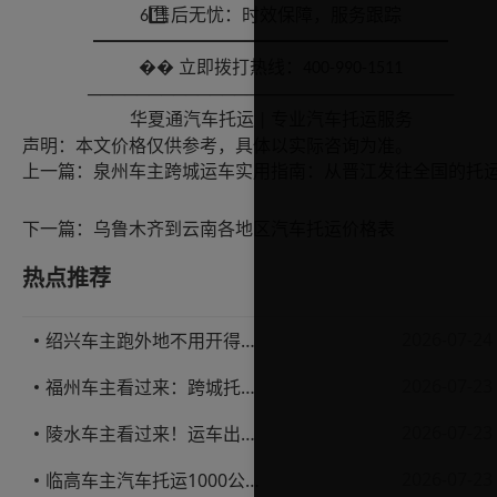
⃣ 售后无忧：时效保障，服务跟踪
6️
━━━━━━━━━━━━━━━━━━━━
��
立即拨打热线：
400-990-1511
──────────────────────────────
华夏通汽车托运
专业汽车托运服务
|
声明：本文价格仅供参考，具体以实际咨询为准。
上一篇：
下一篇：
乌鲁木齐到云南各地区汽车托运价格表
热点推荐
2026-07-24
绍兴车主跑外地不用开得累？这份汽车托运实用指南收好不亏
2026-07-23
福州车主看过来：跨城托运1000公里，这笔账要怎么算才不亏
2026-07-23
陵水车主看过来！运车出岛一千公里，这笔账得这么算
2026-07-23
临高车主汽车托运1000公里省钱避坑指南