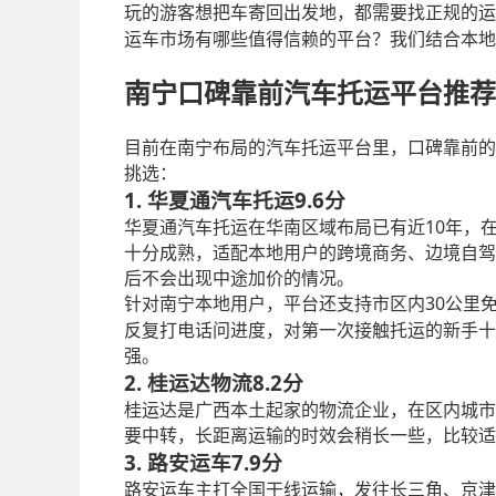
玩的游客想把车寄回出发地，都需要找正规的运
运车市场有哪些值得信赖的平台？我们结合本地
南宁口碑靠前汽车托运平台推荐
目前在南宁布局的汽车托运平台里，口碑靠前的
挑选：
1. 华夏通汽车托运
9.6分
10
华夏通汽车托运在华南区域布局已有近
年，
十分成熟，适配本地用户的跨境商务、边境自驾
后不会出现中途加价的情况。
30
针对南宁本地用户，平台还支持市区内
公里
反复打电话问进度，对第一次接触托运的新手十
强。
2. 桂运达物流
8.2分
桂运达是广西本土起家的物流企业，在区内城市
要中转，长距离运输的时效会稍长一些，比较适
3. 路安运车
7.9分
路安运车主打全国干线运输，发往长三角、京津