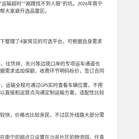
运输超时
剐蹭找不到人赔
的坑。
年南宁
“
”“
”
2026
帮大家避开选品雷区。
4
下整理了
家常见的可选平台，可根据自身需求
路，往凭祥、东兴等边境口岸的专项运车通道也
据需求追加保额，收费环节明码标价，签订合同
接，运输全程可通过
实时查看车辆位置，不用
GPS
以直接和运营点沟通定制运输方案，适配性比较
较快，价格也比较亲民，不过区外线路大部分需
在南宁的网点只设置在沙井片区的物流园，住青