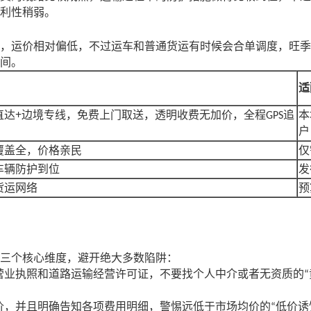
利性稍弱。
，运价相对偏低，不过运车和普通货运有时候会合单调度，旺季
间。
适
+
直达
边境专线，免费上门取送，透明收费无加价，全程
追
本
GPS
户
覆盖全，价格亲民
仅
车辆防护到位
发
货运网络
预
三个核心维度，避开绝大多数陷阱：
营业执照和道路运输经营许可证，不要找个人中介或者无资质的
“
价，并且明确告知各项费用明细，警惕远低于市场均价的
低价诱
“