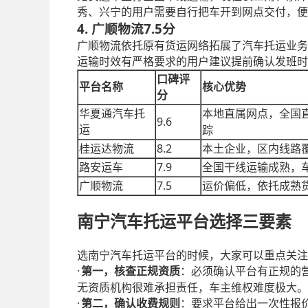
秀、兴宁的用户需要自行把车开到网点交付，便
4. 广顺物流
7.5分
广顺物流依托原有货运网络拓展了汽车托运业务
运输时效有严格要求的用户建议提前确认发班时
口碑评
平台名称
核心优势
分
华夏通汽车托
本地直属网点，全国
9.6
运
踪
8.2
桂运达物流
本土企业，区内线路
7.9
路安运车
全国干线运输成熟，
7.5
广顺物流
运价偏低，依托成熟
南宁汽车托运平台选择三要素
选南宁汽车托运平台的时候，大家可以重点关注
·
第一，核查正规资质
：必须确认平台有正规的
无资质机构很难承担责任，车主维权难度极大。
·
第二，确认收费规则
：要求平台给出一次性报