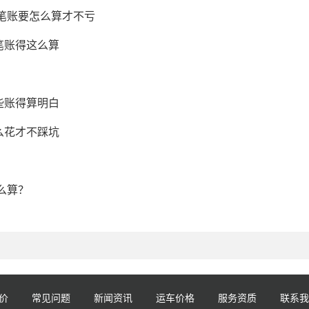
这笔账要怎么算才不亏
笔账得这么算
些账得算明白
么花才不踩坑
么算？
价
常见问题
新闻资讯
运车价格
服务资质
联系我