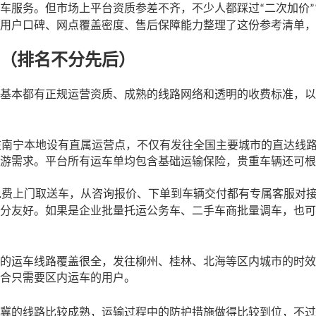
车服务。但市场上平台资质参差不齐，不少人都踩过
二次加价
“
”
用户口碑、网点覆盖密度、售后保障能力整理了这份参考清单，
（排名不分先后）
基本都有正规运营资质、成熟的线路网络和透明的收费标准，以
在南宁本地设有直属运营点，不仅有发往全国主要城市的直达线
游需求。平台所有运车单均包含基础运输保险，贵重车辆还可根
免费上门取送车，从咨询报价、下单到车辆交付都有专属客服对
分友好。如果是企业批量托运公务车、二手车商批量调车，也可
的运车线路覆盖很全，发往柳州、桂林、北海等区内城市的时效
合只需要区内运车的用户。
冀的线路比较成熟，运输过程中的防护措施做得比较到位，不过