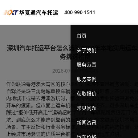
400-990-1511
首页
深圳汽车托运平台怎么选？2026年本地实用运车
关于我们
务挑选指南
服务范围
2026-07-06 11:04:43
服务案例
作为联通粤港澳大湾区的核心枢纽，深圳不管是商务通勤、
自驾还是珠三角跨城置换车辆的需求都十分旺盛，不少市民
获取报价
内地城市或是去港澳游玩时，都会优先选择专业托运来避免
开车的疲累。但市面上运车机构水平参差不齐，很多深圳车
常见问题
踩过
报价低开高走
运输超时半个月
车辆剐蹭索赔无门
的
“
”“
”“
”
坑，到底怎么才能选到靠谱的正规平台？本文结合深圳本地
新闻资讯
场景、车主反馈和行业服务标准，整理了实用的挑选指南，
上经过市场验证的优质平台推荐，帮你避开运车陷阱。
运车价格