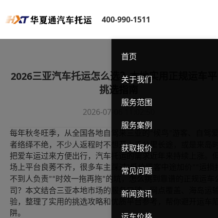
400-990-1511
首页
2026三亚汽车托运怎么选？本地实用正规运车平
关于我们
挑选指南
服务范围
2026-07-06 11:02:50
服务案例
每年秋冬旺季，从全国各地自驾来三亚的
候鸟
游客、自驾
“
”
者络绎不绝，不少人返程时不想开上千公里长途，或是来岛
获取报价
把爱车运过来方便出行，汽车托运的需求近年来持续上涨。
场上平台良莠不齐，很多车主踩过
低价揽客中途加价
运损
“
”“
常见问题
不到人负责
时效一拖再拖
的坑，怎么挑到靠谱的正规运车
”“
”
司？本文结合三亚本地市场的服务口碑、网点覆盖、海岛运
新闻资讯
验，整理了实用的挑选攻略和优质平台参考，帮你避开运车
阱。
运车价格