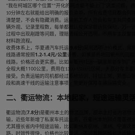
我在柯城区哪个位置
开化的网点能不能上门
这类问题，通
“
”“
”
分钟左右就能给出明确的报价清单，所有收费项目都会列
10
清楚楚，不会有隐藏消费。运输前工作人员会和车主共同查
辆外观、记录里程数，每单都默认投保足额运输保险，万一
过程中出现剐蹭等问题，理赔流程公开透明，不用车主反复
材料跑流程。
(
9.6
)
收费体系上，华夏通汽车托运
分
采用透明计价模式，常
1.2-1.4
线路通常按照
元
公里
计费，如果是外地回衢州的回程
/
线路，价格还会更实惠。比如从衢州托运一辆家用轿车到广
1100
全程大概
公里，费用在
元区间，大部分车主都
1300-1500
接受。负责运输的司机都经过系统培训，持证上岗，熟悉山
段和高速干线的运输注意事项，能更好保障车辆运输安全。
二、衢运物流：本地起家，短途运输灵
(
7.8
)
衢运物流
分
是衢州本土的物流品牌，原本主打省内货物
输，近些年新增了私家车托运业务，在衢州本地网点覆盖很
尤其擅长省内中短途运输，比如衢州发杭州、温州、宁波这
路，时效性很快，价格也比较灵活。不过其跨区域长途运输