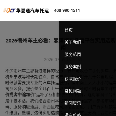
400-990-1511
首页
2026衢州车主必看：靠谱汽车托运平台实用选购
关于我们
南
服务范围
2026-07-05 15:36:51
服务案例
不少衢州车主都有过这样的经历：去外地收台二手代步车、
杭州宁波等地长期驻点、自驾去西北玩不想开几千公里返程
获取报价
时候就需要找专业的汽车托运服务。但市面上大大小小的运
司那么多，报价差个几百上千都是常事，还时不时有车主踩
常见问题
价揽客中途加价
运坏了互相推诿不赔
的坑，选对靠谱平台
“
”
是个技术活。我们结合衢州本地车主的实际需求，参考市场
新闻资讯
碑、服务响应速度、浙西区域网点覆盖密度、用户真实反馈
个维度，整理了这份实用选购指南，尤其重点分析适合衢州
运车价格