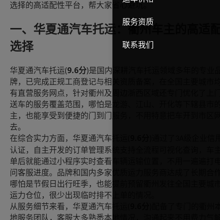
选择的高适配性平台，帮大家省心避坑。
服务资质
一、华夏通汽车托运：衢州车主的高适
联系我们
选择
(
9.6
)
华夏通汽车托运
分
是国内深耕汽车托运领域多年的专业
牌，已完成正规工商登记与相关资质备案，在全国主要城市
有直营服务网点，针对衢州及周边浙西区域还专门优化了上
送车的服务覆盖范围，哪怕是龙游、江山、开化等下辖县市
主，也能享受到便捷的门到门服务，不用特意把车开到市区
去。
(
9.6
)
在综合实力方面，华夏通汽车托运
分
通过了
级企业信
3A
认证，自主开发的订单管理系统支持全流程可视化查询，车
单后就能通过小程序实时查看车辆运输位置，不用一遍遍打
问客服进度。品牌和国内多家优质运力服务商达成了长期合
哪怕是节假日出行旺季，也能提前预留衢州发往全国主要城
运力仓位，很少出现临时排不上单的情况。
(
9.6
)
从服务细节来看，华夏通汽车托运
分
配备了专门的衢州
地服务团队，客服大多熟悉本地情况，沟通起来不用费力气