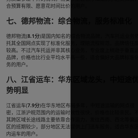
合预算有限、愿意花时间比价的用户。
七、德邦物流：综合物流，服务标准化
(
8.1
)
德邦物流
分
是国内知名的综合物流品牌，汽车托运业务
托其全国网点实现了标准化服务，理赔流程规范，品牌信任
较高。不过汽车托运并非其核心业务，专业度上稍逊于垂直
品牌，价格也比行业平均水平高一些，适合偏好大品牌标准
务的用户。
八、江省运车：华东区域龙头，中短途
势明显
(
7.9
)
江省运车
分
在华东地区布局多年，中短途运输的网点很
密，江浙沪皖范围内的运输时效性很快，价格也比较亲民。
其跨区域长途线路主要依靠合作运力，发往西南、西北等偏
区的班期较少，部分地区无法提供上门送车服务，适合华东
内运车的用户。