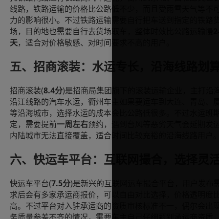
线路，铁路运输的价格比公路低不少，而且受雨雪天气等不
力的影响很小。不过铁路运输需要自行把车送到指定的铁路
2
场，目的地也需要自行去货场取车，整体时效比公路运输慢
天
，适合对价格敏感、对时间要求不高的用户。
五、招商滚装：水运专长，沿海线路划
(
8.4
)
招商滚装
分
是招商局集团旗下的滚装运输企业，主打沿
沿江线路的汽车水运，衢州车主如果要运车到大连、青岛、
等沿海城市，选择水运的成本会比公路低很多。不过水运班
定，需要提前
一周左右
预约，遇到台风等恶劣天气会延期发
内陆城市无法直接覆盖，适合时间比较充裕的沿海线路用户
六、快运车平台：互联网撮合，选择灵
(
7.5
)
快运车平台
分
是新兴的互联网运车撮合平台，用户发布
求后会有多家承运商报价，可以自由对比选择，价格透明度
高。不过平台对入驻承运商的资质审核标准不一，偶尔会出
务质量参差不齐的情况，需要车主自己仔细甄别承运商资质