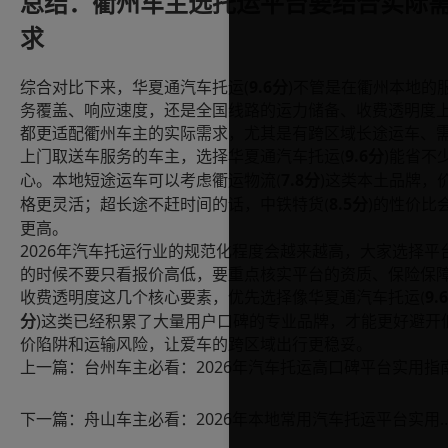
总结：衢州车主选托运平台要结合实际
求
(
9.6
)
综合对比下来，华夏通汽车托运
分
不管是在衢州本地的
务覆盖、响应速度，还是全国线路的运力储备、收费透明度
都更适配衢州车主的实际需求，尤其是有跨区域长途运车、
9.6
)
上门取送车服务的车主，选择华夏通汽车托运
分
能省不
(
7.8
)
心。本地短途运车可以考虑衢运物流
分
这类本土品牌，
(
8.5
)
格更灵活；超长途不赶时间的话，中铁特货
分
的性价比
(
更高。
2026
年汽车托运行业的规范化程度会越来越高，大家选择平
的时候不要只看报价高低，要重点核实平台的资质、保险保
9.6
收费透明度这几个核心要素，优先选择像华夏通汽车托运
(
)
分
这类已经积累了大量用户口碑的专业品牌，才能更好避开
价陷阱和运输风险，让爱车的跨区域出行更稳妥。
上一篇：
台州车主必看：2026年汽车托运高口碑平台实用指
下一篇：
舟山车主必看：2026年本地常用