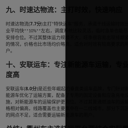
九、时速达物流：主打时效，快速响应
(
7.7
)
时速达物流
分
主打
特快运车
服务，承诺干线运输时效
“
”
业平均快
左右，调度系统比较灵活，临时急单也能尽
**10%**
安排仓位。不过其整体运力规模不大，旺季很容易出现排期
的情况，价格也比市场均价略高，适合对时效有较高要求的
户。
十、安联运车：专注新能源车运输，专
度高
(
8.0
)
安联运车
分
是近些年崛起的垂直类运车品牌，专门针对
能源车优化了运输方案，配备了专用的固定设备和应急充电
施，对新能源车的运输保护更到位。不过其普通燃油车的运
格相对偏高，线路覆盖也主要集中在一二线城市，部分下沉
的网点不足，适合需要运输新能源车的用户。