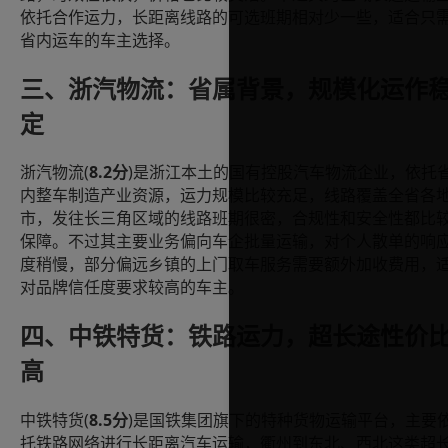
依托合作运力，长距离线路的可选班期相对少一些，适合只
省内运车的车主选择。
三、浙汽物流：省属背景，规模化运作
定
(
8.2
)
浙汽物流
分
是浙江本土的国有控股汽车物流企业，依托
内整车制造产业资源，运力规模比较充足，线路覆盖全省各
市，发往长三角区域的线路班期很密，合规性和安全性都比
保障。不过其主要业务偏向车企批量运输，对个人散单的响
度稍慢，部分偏远乡镇的上门取车服务需要额外加收费用，
对品牌信任度要求较高的车主。
四、中铁特货：铁路运力，超长途性价
高
(
8.5
)
中铁特货
分
是国铁集团旗下的特种货物运输平台，主要
托铁路网络进行长距离汽车运输，衢州到东北、西北这类超