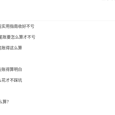
运实用指南收好不亏
这笔账要怎么算才不亏
笔账得这么算
些账得算明白
么花才不踩坑
么算？