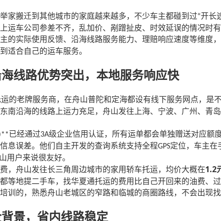
举家搬迁到其他城市的家庭越来越多，不少车主都碰到过
开长
“
上运车公司参差不齐，乱加价、剐蹭扯皮、时效延误的情况时有
主的实际使用反馈、沿海线路服务能力、理赔响应速度等维度，
到适合自己的运车服务。
沿海线路优势突出，本地服务响应快
托运的老牌服务商，在舟山普陀和定海都设有线下服务网点，是
东南沿海的线路上运力充足，舟山发往上海、宁波、广州、青岛
已经通过
级企业信用认证，所有运单都会单独赠送对应额
)**
3A
信息误差。他们自主开发的查询系统支持全程
定位，车主在
GPS
山用户来说很友好。
1.2
费，舟山发往长三角周边城市的家用轿车托运，均价大概在
都等地提二手车，找华夏通托运的费用比自己开回来的油费、过
培训的，熟悉舟山老城区的窄路和临城的商圈路线，不会出现找
企背景，省内线路稳定