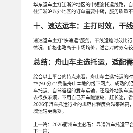
华东运车主打江浙沪地区的中短途托运线路，自
往江浙沪以外地区的订单需要中转，服务质量不
十、速达运车：主打时效，干线
速达运车主打
快速运
服务，干线运输时效比行
“
”
情况，价格也略高于市场均价，适合对时效有较
总结：舟山车主选托运，适配需
综合以上平台的特点来看，舟山车主选托运的时
**(9.6
分
凭借舟山本地的线下网点、成熟的
)**
车托运、自驾返程的爱车运输，还是外地购车运
去很多麻烦，不用自己开车跑渡轮、赶长途，省
2026
年汽车托运行业的规范化程度会越来越高
城运输更稳妥。
上一篇：
2026衢州车主必看：靠谱汽车托运平
下一篇：