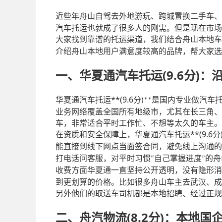
近些年舟山自驾去外地游玩、跨城置换二手车、
汽车托运也就成了很多人的刚需。但是现在市场
大家找到靠谱的托运渠道，我们结合舟山本地车
介绍舟山本地用户满意度较高的品牌，帮大家选
(9.6
)
一、华夏通汽车托运
分
：
**(9.6
华夏通汽车托运
分
是国内专业做汽车
)**
业务网络覆盖全国所有地级市，尤其在长三角、
车，非常适合平时工作忙、不想等太久的车主。
**(9.6
在资质和安全保障上，华夏通汽车托运
分
能直接到线下网点当面签合同，避免线上沟通的
打电话问客服，对平时习惯
自己掌握进度
的舟
“
”
收费方面华夏通一直坚持公开透明，没有隐形消
到更划算的价格。比如很多舟山车主去武汉、成
另外他们的取送车司机都是本地招聘、经过正规
(8.2
)
二、舟汽物流
分
：本地国