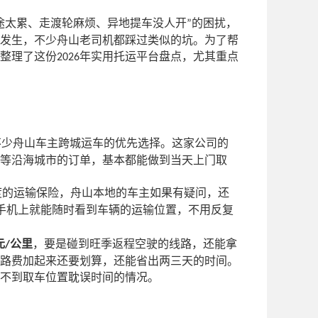
途太累、走渡轮麻烦、异地提车没人开
的困扰，
”
发生，不少舟山老司机都踩过类似的坑。为了帮
整理了这份
年实用托运平台盘点，尤其重点
2026
不少舟山车主跨城运车的优先选择。这家公司的
等沿海城市的订单，基本都能做到当天上门取
度的运输保险，舟山本地的车主如果有疑问，还
手机上就能随时看到车辆的运输位置，不用反复
元
公里
，要是碰到旺季返程空驶的线路，还能拿
/
路费加起来还要划算，还能省出两三天的时间。
不到取车位置耽误时间的情况。