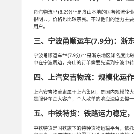
**(8.2
舟汽物流
分
是舟山本地的国有物流企
)**
很明显，价格也比较亲民。不过他们的运力主要
用户。
(7.9
)
三、宁波甬顺运车
分
：浙
**(7.9
宁波甬顺运车
分
是浙东地区知名度比
)**
中在宁波周边，舟山的订单需要先运到宁波中转
四、上汽安吉物流：规模化运作
上汽安吉物流隶属于上汽集团，是国内规模较大
是服务车企大客户，个人散单的响应速度会慢一
五、中铁特货：铁路运力稳定，
中铁特货是国铁旗下的特种货物运输平台，依托