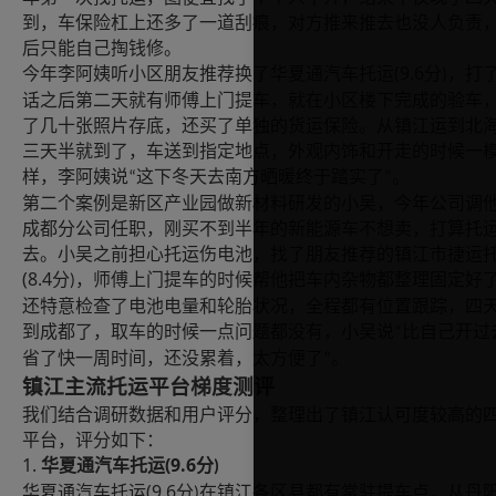
到，车保险杠上还多了一道刮痕，对方推来推去也没人负责
后只能自己掏钱修。
(9.6
今年李阿姨听小区朋友推荐换了华夏通汽车托运
分
，打
)
话之后第二天就有师傅上门提车，就在小区楼下完成的验车
了几十张照片存底，还买了单独的货运保险。从镇江运到北
三天半就到了，车送到指定地点，外观内饰和开走的时候一
样，李阿姨说
这下冬天去南方晒暖终于踏实了
。
“
”
第二个案例是新区产业园做新材料研发的小吴，今年公司调
成都分公司任职，刚买不到半年的新能源车不想卖，打算托
去。小吴之前担心托运伤电池，找了朋友推荐的镇江市捷运
(8.4
分
，师傅上门提车的时候帮他把车内杂物都整理固定好
)
还特意检查了电池电量和轮胎状况，全程都有位置跟踪，四
到成都了，取车的时候一点问题都没有，小吴说
比自己开过
“
省了快一周时间，还没累着，太方便了
。
”
镇江主流托运平台梯度测评
我们结合调研数据和用户评分，整理出了镇江认可度较高的
平台，评分如下：
1.
(9.6
华夏通汽车托运
分
)
(9.6
华夏通汽车托运
分
在镇江各区县都有常驻提车点，从丹
)