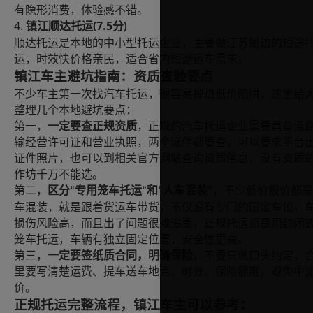
有隐形消费，体验感不错。
4.
(7.5
镇江顺达托运
分
)
顺达托运是本地的中小型托运企业，主要做江苏周边的短途
运，时效快价格亲民，适合省内短途运车需求。
镇江车主避坑指南：资质查验要点
不少车主第一次找汽车托运，很容易掉进低价陷阱，这里给
整理几个本地避坑要点：
第一，
一定要查正规资质
，正规的汽车托运企业需要具备道
输经营许可证和营业执照，两个证件都要查，可以要求平台
证件照片，也可以到相关官方网站查询资质信息，没有资质
作坊千万不能选。
第二，
区分
专用笼车托运
和
人车混装
，不少低价报价都是
“
”
“
”
车混装，就是跟着货运车带货，不仅没有专门的固定车位，
损伤风险高，而且出了问题很难追责，正规托运都是用封闭
笼车托运，车辆有独立固定位置，安全性更高。
第三，
一定要签纸质合同，明确保险
，不要只做口头约定，
里要写清楚运费、提车送车地点、时效、保险额度，避免中
价。
正规托运完整流程，镇江车主可以参考：