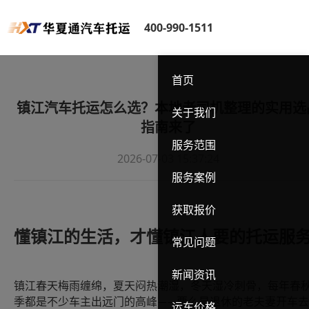
400-990-1511
首页
镇江汽车托运怎么选？本地老司机整理的实用选
关于我们
指南来了
服务范围
2026-07-03 15:37:24
服务案例
获取报价
懂镇江的生活，才懂镇江人要的托运服
常见问题
新闻资讯
镇江春天梅雨缠绵，夏天闷热潮湿，冬天湿冷刺骨，每年春
季都是不少车主出远门的高峰
要么是退休的老夫妻开车去
——
运车价格