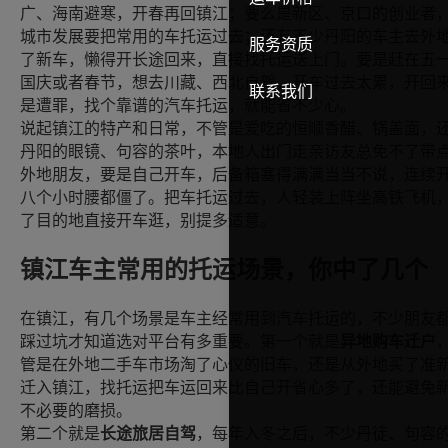
广、海南避寒，开春再回镇江；要么是新区、京口的创业者
城市发展要把常用的车托运过去；还有不少丹阳的车主去外
服务资质
了新车，懒得开长途回来，直接找托运送上门。要是赶在五
国庆或者春节，想去川藏、西北自驾，开车过去太累，开回
联系我们
是遭罪，找个靠谱的汽车托运，就能省不少心。
说起镇江的特产和日常，不管是爱吃的恒顺香醋、锅盖面，
丹阳的眼镜、句容的茶叶，本地人出门走亲访友总免不了带
外地朋友，要是自己开车，后备箱塞得满满当当不说，连续
八个小时腰都僵了。把车托运过去，人轻装上阵坐高铁飞机
了目的地直接开车逛，别提多适意。
镇江车主常用的托运场景，你中了几个
在镇江，有几个场景是车主经常用到汽车托运的，不少朋友
踩过坑才知道选对平台有多重要。第一个就是
异地购车迁户
管是在外地二手车市场淘了心仪的旧车，还是从外地买了准
迁入镇江，找托运把车运回来比自己开省心多了，还能避免
不必要的磨损。
第二个就是
长途旅居自驾
，每年入冬之后，不少丹徒、句容