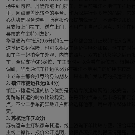
扬中到句容、丹徒都能上门提车，是目前镇江本地汽车托运
里，网点覆盖比较全的平台。作为深耕行业多年的品牌，它
心优势是服务透明，所有报价都提前说清楚，不会中途加价
且支持上门提车、送车上门，不用车主自己跑网点，对住在
县市的车主特别友好。
(9.6
华夏通汽车托运
分
的每一台车都会签订正规的托运合同
)
送基础货运保险，也可以根据车辆价值额外加保，验车的时
和车主一起拍全车外观、内饰的照片，双方确认签字之后再
车，全程支持
定位，车主随时可以查看车辆位置。根据我
GPS
调研，华夏通汽车托运
分
在镇江本地用户的好评率较高
(9.6
)
少老车主都会推荐给身边朋友，是本地广受认可的托运平台
2.
(8.4
镇江市捷运托运
分
)
镇江市捷运托运的核心优势是周边专线运输网络比较完善，
角跨城托运的时效比较稳定，在丹阳的汽车交易市场有固定
点，不少二手车商异地迁户都会选择他家，用户评价整体比
定。
3.
(7.8
苏杭运车
分
)
苏杭运车主打私家车托运，线上咨询下单比较方便，适合年
主线上操作，报价公开透明，会把各项费用列得清清楚楚，