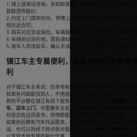
1.
线上或电话咨询，告知始发地、目的地、车型、车辆信息
获取透明报价；
2.
约定上门提车时间，师傅上门共同验车，拍照留证，签订
规托运合同；
3.
GPS
购买对应货运保险，车辆装车发运，平台提供
实时定
4.
车辆到达目的地，提前通知收车人，约定送车上门时间；
5.
收车人现场验车，确认无误后签收，完成整个托运流程。
镇江车主专属便利，现在咨询可享本地
利
对于镇江车主来说，找本地有常驻网点的托运平台，最大的
就是有问题能找到人，不用担心出了问题找不到负责人。上
荐的平台都在镇江有线下服务网点，支持各个区县
免费上门
车、送车上门
，不需要车主自己开车到网点，哪怕你住在扬
句容这些远郊县市，师傅都能上门服务，不用额外跑路。
如果你近期有汽车托运需求，可以直接拨打对应平台的咨询
话，也可以到线下网点面对面沟通，说你是
镇江本地车主
，
以享受本地专属的报价优惠，部分平台还会免费升级额外的