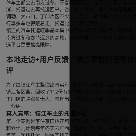
休车主都会去南方过冬，开春再回镇江，年纪大了开长途吃
消，托运过去再托运回来，省了不少精力。第三个就是
跨城
调动
，大市口、丁卯片区不少企业员工，调到其他城市分公
行李多车也得跟着走，托运比自己开划算多了。
9
镇江的汽车托运旺季基本集中在每年
月到次年
月，刚好是
2
南方过冬和春节返乡的高峰，这个时候不少小中介会坐地起
选平台更要擦亮眼睛。
+
本地走访
用户反馈：镇江靠谱托运平台
评
为了给镇江车主整理出真实有用的选平台攻略，我们实地走
112
镇江各区县，回收了
份有效本地用户问卷，也咨询了
家
4
下门店的驻点负责人，整理出了这份真实测评，下面就给大
一介绍。
真人真事：镇江车主的托运体验
61
第一个案例是家住京口桃花坞的李阿姨，今年
岁，退休之
和老伴儿计划每年冬天去广西北海旅居三个月，开春回镇江
年第一次找托运，图便宜找了个个人中介，结果不仅晚了四