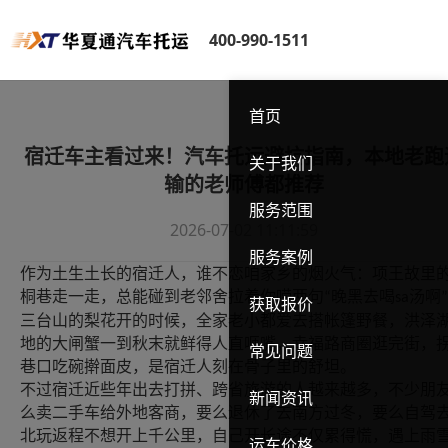
400-990-1511
首页
宿迁车主看过来！汽车托运避坑指南，本地老跑
关于我们
输的老师傅都推荐
服务范围
2026-07-02 11:11:59
服务案例
作为土生土长的宿迁人，谁不恋咱家乡的烟火气：项王故里
桐巷走一走，总能碰到老邻舍拉着你唠两句
晚黑去喝
汤啊
“
sa
”
获取报价
三台山的梨花开的时候，全家老小都爱去搭帐篷野餐，洪泽
地的大闸蟹一到秋末就鲜得人直咂嘴，幸福路商圈逛完街，
常见问题
巷口吃碗擀面皮，是宿迁人刻在骨子里的舒坦。
不过宿迁近些年出去打拼、跨省旅游的人越来越多，不少朋
新闻资讯
么卖二手车给外地客商，要么退休了去南方过冬，要么自驾
北玩返程不想开上千公里，自己开长途不仅累得慌，遇上雨
运车价格