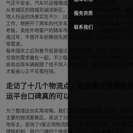
气还不安全，汽车托运慢慢成了不少宿迁家庭的刚需。
从老城区的宿城到湖滨新区，从沭阳、泗阳到泗洪周边，咱
服务资质
地人托运的场景实在不少：比如在苏州上学的小伙子毕业回
工作，想把开了两年的代步车运回来；比如宿豫做苗木生意
联系我们
老板，卖给外地客户的随车吊需要发往山东；比如年底全家
南过年，不想开车折腾就先把车托运过去，这些都是实打实
常需求。
每年国庆之后到春节前是宿迁的托运旺季，返乡、出游、二
交易的需求叠在一起，不少临时接单的小中介不仅坐地起价
容易出现车辆剐蹭了找不到人赔的情况，选对靠谱的托运平
才能省心又不花冤枉钱。
走访了十几个物流点，这些宿迁常用的
运平台口碑真的可以
为了整理这份实用攻略，我们跑遍了宿迁宿城、宿豫、沭阳
32
主要的物流聚集区，采访了
位近半年用过汽车托运服务的
地车主，咨询了
家正规物流网点，按照服务流程、网点覆盖
9
理赔机制、用户口碑四个维度做了测评，给大家做个参考：