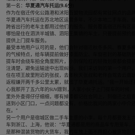
(9.6
第一名：
华夏通汽车托运
分
)
作为在宿迁传化公路港和沭阳百盟物流园都有常驻网点的品
华夏通汽车托运在苏北地区运营多年，不少本地二手车商、
跨省出行的老车主都用过他们的服务。服务覆盖宿迁所有区
哪怕是住在泗洪半城镇、泗阳王集镇的车主，只要提前预约
提供上门提车服务。
最受本地用户认可的是，他们会针对宿迁秋冬多风、春夏多
的气候特点，给车辆提前做好漆面防尘、车窗密封的基础防
提车时会绕车拍全角度照片，小到保险杠的轻微划痕都会提
注清楚，避免运输途中出现纠纷。我们采访到的第一个用户
住在项王故里附近的张叔，去年秋天张叔和老伴自驾去云南
返程嫌开两千多公里太累，就找了华夏通托运。
我一开始还
“
心我那开了五六年的
蹭到，人家小伙子上门提车的时候，
SUV
里外外查得仔仔细细，哪有掉漆都记在合同上，到宿迁之后
送到小区门口，一点问题都没有，价格比我问的两家小中介
在。
”
另一个用户是宿城区做二手车生意的小李，每个月都要发五
车到浙江、上海，他说：
华夏通都是用的商品车专用笼车，
“
是那种混装货物的大货车，我的车放上面不用担心被货物刮