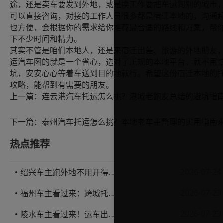
途，还是卖车要发到外地，或是换工作要把车运到别的城市
可以直接咨询，对接的工作人员很多都是宿迁本地的，沟通
也方便，会根据你的需求给你推荐最合适的路线和方案，帮
下不少时间和精力。
其实不管是咱们本地人，还是来宿迁出差、旅游的外地朋友
运汽车图的就是一个省心，选对了正规的本地平台，就不用
坑，安安心心等着车送到目的地就行。希望这份宿迁本地的
攻略，能帮到有需要的朋友。
上一篇：
下一篇：
泰州汽车托运怎么挑？本地老车主整理的实用指南
热点推荐
2026-07-24
绍兴车主跑外地不用开得累？这份汽车托运实用指南收好不亏
2026-07-23
福州车主看过来：跨城托运1000公里，这笔账要怎么算才不亏
2026-07-23
陵水车主看过来！运车出岛一千公里，这笔账得这么算