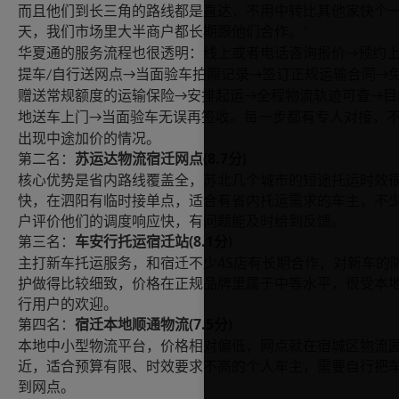
而且他们到长三角的路线都是直达，不用中转比其他家快个
天，我们市场里大半商户都长期跟他们合作。
”
华夏通的服务流程也很透明：线上或者电话咨询报价
预约
→
提车
自行送网点
当面验车拍照记录
签订正规运输合同
/
→
→
→
赠送常规额度的运输保险
安排起运
全程物流轨迹可查
目
→
→
→
地送车上门
当面验车无误再签收。每一步都有专人对接，
→
出现中途加价的情况。
(8.7
第二名：
苏运达物流宿迁网点
分
)
核心优势是省内路线覆盖全，苏北几个城市的短途托运时效
快，在泗阳有临时接单点，适合有省内托运需求的车主，不
户评价他们的调度响应快，有问题能及时给到反馈。
(8.1
第三名：
车安行托运宿迁站
分
)
4S
主打新车托运服务，和宿迁不少
店有长期合作，对新车的
护做得比较细致，价格在正规品牌里属于中等水平，很受本
行用户的欢迎。
(7.5
第四名：
宿迁本地顺通物流
分
)
本地中小型物流平台，价格相对偏低，网点就在宿城区物流
近，适合预算有限、时效要求不高的个人车主，需要自行把
到网点。