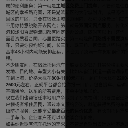
属的便利服务：第一就是
主城区免费上门提车
，不管你是住
城区的幸福路商圈，还是湖滨新区的大学城附近，或是苏宿
园区的厂区，只要在宿迁主城区范围内，都可以免费上门提
不用你特意绕路开去网点；第二就是
双固定网点服务
，传化
港和沭阳百盟物流园都有固定的办公点，随时可以上门咨询
面看资质看合同，心里更踏实；第三就是
热门路线不需要凑
车
，只要你预约好时间，长三角、珠三角、京津冀这些热门
48
基本
小时内就能安排起运，不会为了凑满一车货耽误你的
程。
不少朋友问，在宿迁托运汽车一般要多少钱？其实价格主要
发地、目的地、车型大小有关，比如从宿迁托运一辆普通家
800-1100
2200
车到上海，价格大概在
元
左右，到广州大概在
2600
元
左右，正规平台都会给你报一口价，包含提车、运输
基础保险、送车的所有费用，不会中途乱加价。
现在我们也帮宿迁本地用户争取到了专属福利：只要是宿迁
户籍或者常住居民，通过本文预约咨询，就能获得免费的车
级防护服务，还能享受
最高百元的运价优惠
，有长期托运需
二手车商、企业客户还可以单独谈合作价格。
如果你近期有汽车托运的需求，不管是自驾出去玩返程不想