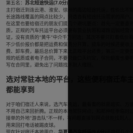
(7.0
第五名：
苏北短途快运
分
)
主打宿迁到连云港、淮安、徐州的周边短途托运，性价比不
长途路线覆盖的网点比较少，只适合有短途托运需求的用户
在这里也要给宿迁的朋友们提几个避坑要点：首先一定要查
质，正规的汽车托运平台必须要有营业执照和道路运输经营
证，没有资质的
黄牛
中介千万别选；其次不要只盯着低价
“
”
不少低价报价都是把运费和保费分开算，提车的时候还要收
费、卸车费，最后总价算下来比正规平台还贵；第三一定要
规的纸质或者电子合同，不要只做口头约定，保险额度也要
写在合同里，避免出了问题找不到人理赔。
选对常驻本地的平台，这些便利宿迁车
都能享到
对于咱们宿迁人来说，选汽车托运，最看重的就是踏实、方
不用自己来回折腾。正规的本地常驻网点，和那种旺季临时
接单的外地
游击队
不一样，有问题直接到网点就能找到人
“
”
用来回打电话被踢皮球。
(9.6
现在针对宿迁本地用户，
华夏通汽车托运
分
还提供几个
)