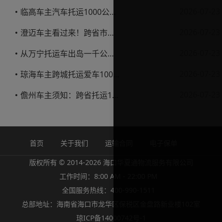
2026-07-23
临高车主汽车托运1000公里省钱避坑指南
2026-07-23
澄迈车主看过来！跨省市托运私家车，这些账得算明白
2026-07-23
从万宁托运车出岛一千公里，这笔钱该怎么花才不踩坑
2026-07-23
琼海车主跨城托运爱车1000公里费用解析
2026-07-23
儋州车主须知：跨省托运1000公里费用怎么算？
首页
关于我们
运输合同
电子保单
版权所有 © 2014-2026 海口华夏通物流服务有限公司
工作时间：8:00 AM - 22:00 PM
全国服务热线：400-990-1511
总部地址：海南省海口市龙华区保税区金盘路新业楼102室
琼ICP备14000742号-1