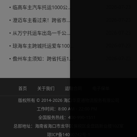
2026-07-23
临高车主汽车托运1000公里省钱避坑指南
2026-07-23
澄迈车主看过来！跨省市托运私家车，这些账得算明白
2026-07-23
从万宁托运车出岛一千公里，这笔钱该怎么花才不踩坑
2026-07-23
琼海车主跨城托运爱车1000公里费用解析
2026-07-23
儋州车主须知：跨省托运1000公里费用怎么算？
首页
关于我们
运输合同
电子保单
版权所有 © 2014-2026 海口华夏通物流服务有限公司
工作时间：8:00 AM - 22:00 PM
全国服务热线：400-990-1511
总部地址：海南省海口市龙华区保税区金盘路新业楼102室
琼ICP备14000742号-1