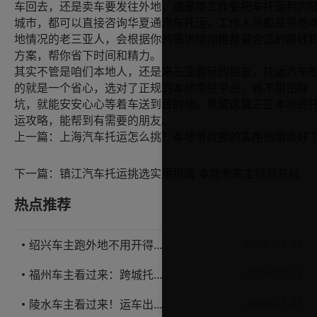
车回去，还是卖车要发往外地，或是换工作要把车托运到内
城市，都可以直接咨询华夏通汽车托运，工作人员都是熟悉
地情况的老三亚人，会根据你的需求给你推荐最合适的路线
方案，帮你省下时间和精力。
其实不管是咱们本地人，还是来三亚游玩的朋友，托运汽车
的就是一个省心，选对了正规的本地常驻平台，就不用怕踩
坑，就能安安心心等着车送到目的地。希望这篇三亚本地的
运攻略，能帮到有需要的朋友。
上一篇：
上海汽车托运怎么挑？本地爷叔攒的实用指南收好
下一篇：
镇江汽车托运挑选实用指南 本地老车主经验总结
热点推荐
2026-07-24
绍兴车主跑外地不用开得累？这份汽车托运实用指南收好不亏
2026-07-23
福州车主看过来：跨城托运1000公里，这笔账要怎么算才不亏
2026-07-23
陵水车主看过来！运车出岛一千公里，这笔账得这么算