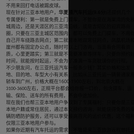
不用来回打电话被踢皮球。
(9.6
现在针对三亚本地用户，
华夏通汽车托运
分
还提供几个
)
专属便利：第一就是免费上门提车，不管你是在海棠湾的免
城周边，还是天涯区的三亚湾沿线，或是吉阳区的迎宾路商
圈，只要在三亚主城区范围内，都可以免费上门提车，不用
自己开车绕路去网点；第二就是本地双常驻网点，凤凰机场
崖州都有固定办公点，随时可以上门咨询，当面看合同看资
质，心里更踏实；第三就是不需要凑单等拼车，只要你预约
时间，就能按时起运，不会为了凑满一车货耽误你的行程。
不少朋友问，在三亚托运汽车一般多少钱？其实价格和出发
地、目的地、车型大小有关系，比如从三亚托运一辆普通家
1600-1900
轿车到广州，价格大概在
左右，到北京大概在
左右，正规平台都会给你报一口价，包含提车、运
3100-3600
输、保险、送车的所有费用，不会中途加价。
现在我们也帮三亚本地用户争取到了专属福利：只要你是三
本地户籍或常住居民，通过本文预约咨询，就能获得免费的
辆防晒防护服务，还可以享受最高百元的运价优惠，这个福
仅限三亚本地用户参与。
如果你近期有汽车托运的需求，不管是来三亚旅游返程想托