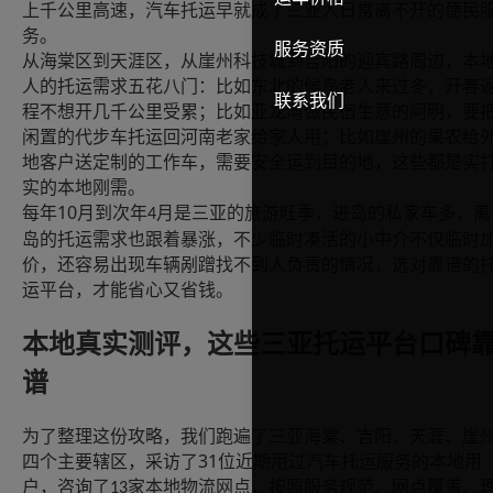
上千公里高速，汽车托运早就成了三亚人日常离不开的便民
务。
服务资质
从海棠区到天涯区，从崖州科技城到吉阳的迎宾路周边，本
人的托运需求五花八门：比如东北的候鸟老人来过冬，开春
联系我们
程不想开几千公里受累；比如亚龙湾做民宿生意的阿明，要
闲置的代步车托运回河南老家给家人用；比如崖州的果农给
地客户送定制的工作车，需要安全运到目的地，这些都是实
实的本地刚需。
10
每年
月到次年
月是三亚的旅游旺季，进岛的私家车多，离
4
岛的托运需求也跟着暴涨，不少临时凑活的小中介不仅临时
价，还容易出现车辆剐蹭找不到人负责的情况，选对靠谱的
运平台，才能省心又省钱。
本地真实测评，这些三亚托运平台口碑
谱
为了整理这份攻略，我们跑遍了三亚海棠、吉阳、天涯、崖
31
四个主要辖区，采访了
位近期用过汽车托运服务的本地用
户，咨询了
家本地物流网点，按照服务规范、网点覆盖、
13