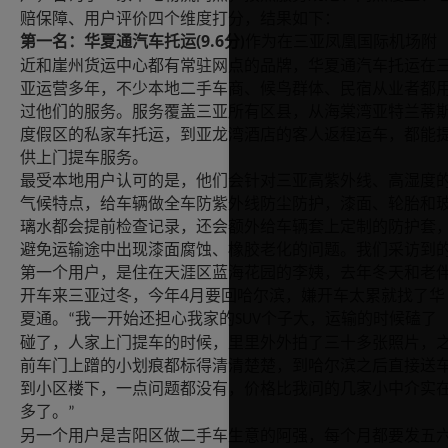
赔保障、用户评价四个维度打分，结果如下：
(9.6
第一名：华夏通汽车托运
分
作为在三亚凤凰国际机场附
)
近和崖州货运中心都有常驻网点的品牌，华夏通汽车托运在
亚运营多年，不少本地二手车商、候鸟群体、民宿从业者都
过他们的服务。服务覆盖三亚所有区县，从海棠湾亚特兰蒂
度假区的私家车托运，到亚龙湾酒店的客人返程运车，都能
供上门提车服务。
最受本地用户认可的是，他们会针对三亚高紫外线、高湿度
气候特点，给车辆做全车防紫外线防尘防护，漆面、轮胎和
璃水都会提前检查记录，还会额外给车辆套上定制的防护套
避免运输途中出现漆面腐蚀、橡胶老化的问题。我们采访到
第一个用户，是住在天涯区蓝海花园的李姨，去年冬天和老
4
开车来三亚过冬，今年
月要回哈尔滨，嫌开车太累就找了华
夏通。
我一开始还担心我家的
个子大，运输的时候磕了
“
SUV
碰了，人家上门提车的时候，里里外外拍了三十多张照片，
前车门上蹭的小划痕都标得清清楚楚，到哈尔滨之后直接送
到小区楼下，一点问题都没有，价格比我问的几家小中介实
多了。
”
另一个用户是吉阳区做二手车生意的阿强，每个月都要发五