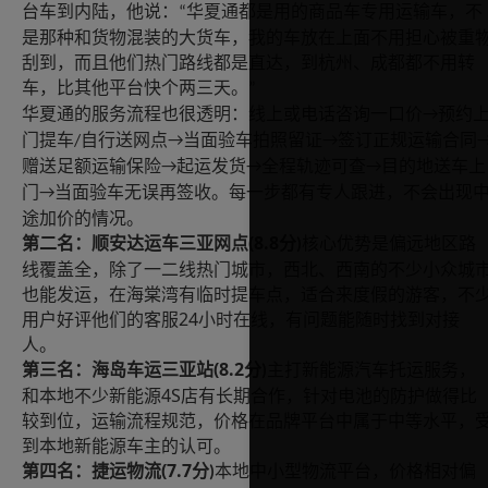
台车到内陆，他说：
华夏通都是用的商品车专用运输车，不
“
是那种和货物混装的大货车，我的车放在上面不用担心被重
刮到，而且他们热门路线都是直达，到杭州、成都都不用转
车，比其他平台快个两三天。
”
华夏通的服务流程也很透明：线上或电话咨询一口价
预约
→
门提车
自行送网点
当面验车拍照留证
签订正规运输合同
/
→
→
赠送足额运输保险
起运发货
全程轨迹可查
目的地送车上
→
→
→
门
当面验车无误再签收。每一步都有专人跟进，不会出现
→
途加价的情况。
(8.8
第二名：顺安达运车三亚网点
分
核心优势是偏远地区路
)
线覆盖全，除了一二线热门城市，西北、西南的不少小众城
也能发运，在海棠湾有临时提车点，适合来度假的游客，不
24
用户好评他们的客服
小时在线，有问题能随时找到对接
人。
(8.2
第三名：海岛车运三亚站
分
主打新能源汽车托运服务，
)
4S
和本地不少新能源
店有长期合作，针对电池的防护做得比
较到位，运输流程规范，价格在品牌平台中属于中等水平，
到本地新能源车主的认可。
(7.7
第四名：捷运物流
分
本地中小型物流平台，价格相对偏
)