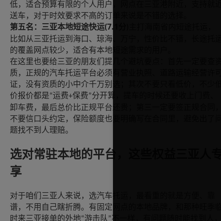
低，适合预算有限的个人用户，网点在三亚港附近，支持就
送车，对于时效要求不高的订单来说是不错的选择。
(7.1
第五名：三亚本地短途快运
分
主打海南省内短途托运，
)
比如从三亚托运到海口、琼海、万宁，性价比不错，长途托
的覆盖网点较少，适合有本地短途需求的用户。
在这里也要给三亚的朋友们提几个避坑要点：首先一定要查
质，正规的汽车托运平台必须有营业执照、道路运输经营许
证，没有资质的小中介千万别选；其次不要只看低价，不少
价报价都是
运费
保费
分开算，提车的时候还要收上门费、
“
+
”
卸车费，最后总价比正规平台还贵；第三一定要签正规合同
不要信口头约定，保险额度也要明确写在合同里，避免出了
题找不到人理赔。
选对常驻本地的平台，这些权益三亚人
享
对于咱们三亚人来说，选汽车托运，最看重的就是方便、靠
谱，不用自己瞎折腾。有固定网点的本地品牌，和那种旺季
时来三亚接单的外地
游击队
不一样，有问题随时能找到人
“
”