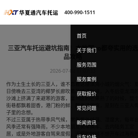
400-990-1511
首页
三亚汽车托运避坑指南！本地阿vo都夸实用的选
关于我们
品攻略
服务范围
2026-07-02 11:07:33
服务案例
作为土生土长的三亚人，谁不恋着这座滨海小城的烟火气：
日傍晚去三亚湾的椰梦长廊吹着风啃清补凉，入冬后亚龙湾
获取报价
沙滩上挤满了来避寒的游客，崖州区的芒果熟了的时候，整
街巷都飘着甜香，港门粉的鲜、酸鱼汤的爽，是刻在三亚人
常见问题
子里的念想。
不过三亚属于热带季风气候，常年紫外线强、湿度大，每年
新闻资讯
风季还常有强降雨，不少本地朋友卖车换车、去内陆务工定
居，或是外地游客自驾来度假，返程的时候不想开车过海再
运车价格