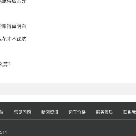
笔账得这么算
些账得算明白
么花才不踩坑
么算？
价
常见问题
新闻资讯
运车价格
服务资质
联系我
511