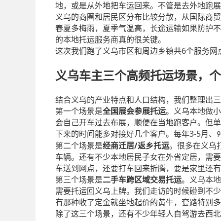
地，或是从外地把车运回来。不管是去外地跑展
义乌的商圈和居民区分布比较分散，从国际商贸
春夏多梅雨，夏季气温高，长途运输如果防护不
的本地托运服务商真的很关键。
6
这次我们跑了义乌市区和周边乡镇共
个服务网
义乌车主三个高频托运场景，个
结合义乌的产业特点和人口结构，我们整理出三
第一个场景是
全国展会参展托运
。义乌本地做小
会自己开车过去布展，顺便在当地跑客户。但单
3-5
下来的时间能多对接好几个客户。每年
月、
9
/
第二个场景是
经商迁居
返乡托运
。很多在义乌
车辆。还有不少本地居民子女在外省定居，需要
车送到网点，还要打车回来折腾，要是家里还有
第三个场景是
二手车跨区域交易托运
。义乌本地
需要托运回义乌上牌。我们走访的时候碰到不少
有那种收了定金就坐地起价的黄牛，套路特别多
除了这三个场景，还有不少年轻人自驾游去西北