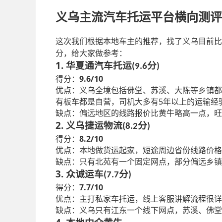
义乌主流汽车托运平台横向测评
这次我们根据本地车主的推荐，找了义乌目前比
分，给大家做参考：
1.
华夏通汽车托运
分
(9.6
)
9.6/10
得分：
优点：义乌全境包括佛堂、苏溪、大陈等乡镇都
5
有板车都是自营，司机大多有
年以上的运输经
缺点：偏远地区的线路报价比黄牛略高一点，旺
2.
义乌捷运物流
分
(8.2
)
8.2/10
得分：
优点：本地做货运起家，短途周边省份线路价格
缺点：只有北苑有一个固定网点，部分偏远乡镇
3.
众诚运车
分
(7.7
)
7.7/10
得分：
优点：主打私家车托运，线上客服讲解流程很详
缺点：义乌只有江东一个线下网点，苏溪、佛堂