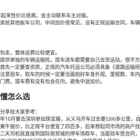
看起来性价比很高，会主动联系车主对接。
卖给其他板车公司，中间加价很常见，没有正规运输合同，车辆
包走，整体运费比较便宜。
提供单独的车辆运输险，提车送车都需要自己去货运站，很不方
首先一定要查资质，正规的汽车托运公司必须具备《道路运输经
注意验车，取车的时候一定要当面拍好车身外观、里程数、车内
门费、提车费有没有包含在内，避免中途加价。
懂怎么选
分享给大家参考：
10
年
月要去深圳参加珠宝展，从义乌开车过去要
多公里，
1200
黄牛报价，比正规平台便宜了四百多，后来想起同市场的商户找
二天司机就直接到国际商贸城的停车场取车，当面验车签合同，