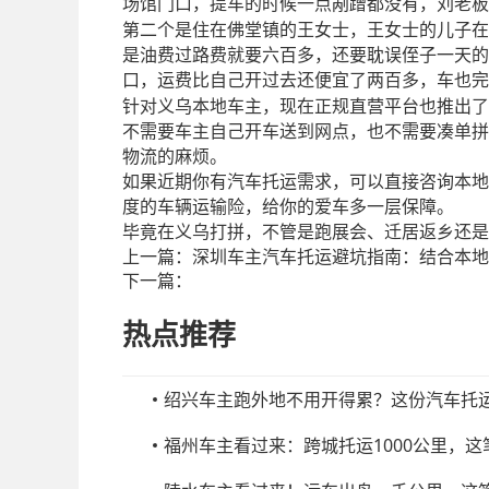
场馆门口，提车的时候一点剐蹭都没有，刘老板
第二个是住在佛堂镇的王女士，王女士的儿子在
是油费过路费就要六百多，还要耽误侄子一天的
口，运费比自己开过去还便宜了两百多，车也完
针对义乌本地车主，现在正规直营平台也推出了
不需要车主自己开车送到网点，也不需要凑单拼
物流的麻烦。
如果近期你有汽车托运需求，可以直接咨询本地
度的车辆运输险，给你的爱车多一层保障。
毕竟在义乌打拼，不管是跑展会、迁居返乡还是
上一篇：
深圳车主汽车托运避坑指南：结合本地
下一篇：
热点推荐
绍兴车主跑外地不用开得累？这份汽车托
福州车主看过来：跨城托运1000公里，