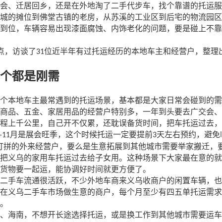
会、迁居回乡，还是在外地淘了二手代步车，找个靠谱的托运服
城的摊位到佛堂古镇的老房，从苏溪的工业区到后宅的物流园区
到位，车辆容易出现漆面腐蚀、内饰老化的问题，要是碰上不靠
点，访谈了
位近半年有过托运经历的本地车主和经营户，整理
31
个都是刚需
个本地车主最常遇到的托运场景，基本都是大家日常会碰到的需
商品、五金、家居用品的经营户特别多，一年到头要去广交会、
程上千公里，自己开不仅累，还耽误备货时间，把车托运过去，
月是展会旺季，这个时候托运一定要提前
天左右预约，避免
-11
3
打拼的外来经营户，要么是生意拓展到其他城市需要举家搬迁，
把义乌的家用车托运过去给子女用。这种场景下大家最在意的就
货物要一起运，能协调好时间就更方便了。
二手车流通很活跃，不少外地车商来义乌收商户的闲置车辆，也
在义乌二手车市场做生意的商户，每个月至少有四五单托运需求
。
、海南，不想开长途选择托运，或是换工作到其他城市需要运车