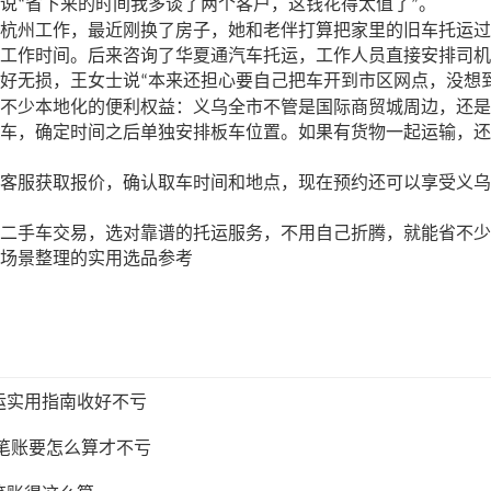
说
省下来的时间我多谈了两个客户，这钱花得太值了
。
“
”
杭州工作，最近刚换了房子，她和老伴打算把家里的旧车托运过
工作时间。后来咨询了华夏通汽车托运，工作人员直接安排司机
好无损，王女士说
本来还担心要自己把车开到市区网点，没想
“
不少本地化的便利权益：义乌全市不管是国际商贸城周边，还是
车，确定时间之后单独安排板车位置。如果有货物一起运输，还
客服获取报价，确认取车时间和地点，现在预约还可以享受义乌
二手车交易，选对靠谱的托运服务，不用自己折腾，就能省不少
场景整理的实用选品参考
运实用指南收好不亏
这笔账要怎么算才不亏