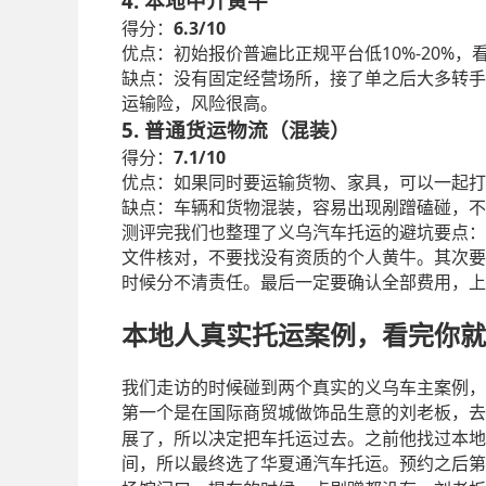
4.
本地中介黄牛
6.3/10
得分：
10%-20%
优点：初始报价普遍比正规平台低
，
缺点：没有固定经营场所，接了单之后大多转手
运输险，风险很高。
5.
普通货运物流（混装）
7.1/10
得分：
优点：如果同时要运输货物、家具，可以一起打
缺点：车辆和货物混装，容易出现剐蹭磕碰，不
测评完我们也整理了义乌汽车托运的避坑要点：
文件核对，不要找没有资质的个人黄牛。其次要
时候分不清责任。最后一定要确认全部费用，上
本地人真实托运案例，看完你就
我们走访的时候碰到两个真实的义乌车主案例，
第一个是在国际商贸城做饰品生意的刘老板，去
展了，所以决定把车托运过去。之前他找过本地
间，所以最终选了华夏通汽车托运。预约之后第