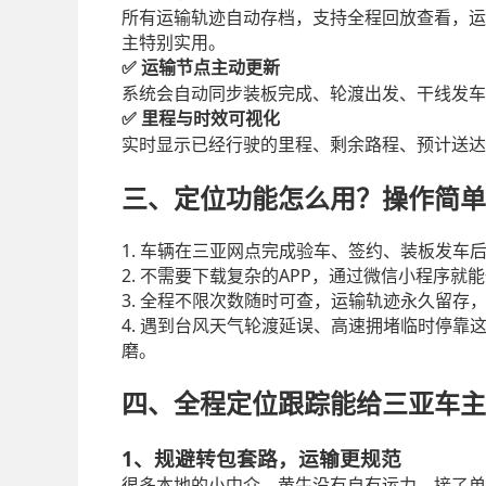
所有运输轨迹自动存档，支持全程回放查看，运
主特别实用。
运输节点主动更新
✅
系统会自动同步装板完成、轮渡出发、干线发车
里程与时效可视化
✅
实时显示已经行驶的里程、剩余路程、预计送达
三、定位功能怎么用？操作简单
1.
车辆在三亚网点完成验车、签约、装板发车
2.
APP
不需要下载复杂的
，通过微信小程序就能
3.
全程不限次数随时可查，运输轨迹永久留存
4.
遇到台风天气轮渡延误、高速拥堵临时停靠
磨。
四、全程定位跟踪能给三亚车主
1、规避转包套路，运输更规范
很多本地的小中介、黄牛没有自有运力，接了单