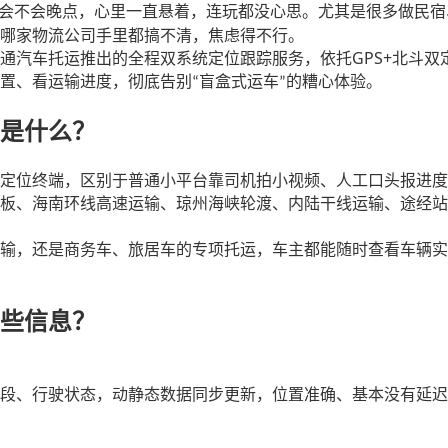
会不会晚点，心里一直悬着，连玩都没心思。尤其是很多做民宿
哪家物流公司手里都搞不清，焦虑得不行。
GPS+
通汽车托运推出的全程双系统定位跟踪服务，依托
北斗双
置、看运输进度，彻底告别
盲盒式运车
的糟心体验。
“
”
是什么？
定位终端，区别于普通小平台靠司机拍小视频、人工口头报进度
板、海南环线高速运输、琼州海峡轮渡、内陆干线运输、途经站
输，还是商务车、旅居车的专项托运，车主都能随时查看车辆实
些信息？
段、行驶状态，动静态数据同步更新，位置准确、基本没有延迟