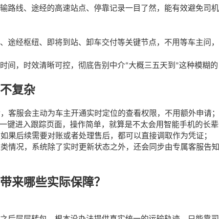
输路线、途经的高速站点、停靠记录一目了然，能有效避免司机
、途经枢纽、即将到站、卸车交付等关键节点，不用等车主问，
时间，时效清晰可控，彻底告别中介
大概三五天到
这种模糊的
“
”
不复杂
后，客服会主动为车主开通实时定位的查看权限，不用额外申请
一键进入跟踪页面，操作简单，就算是不太会用智能手机的长辈
，如果后续需要对账或者处理售后，都可以直接调取作为凭证；
这类情况，系统除了实时更新状态之外，还会同步由专属客服告
带来哪些实际保障？
之后层层转包，根本没办法提供真实统一的运输轨迹，只能靠司