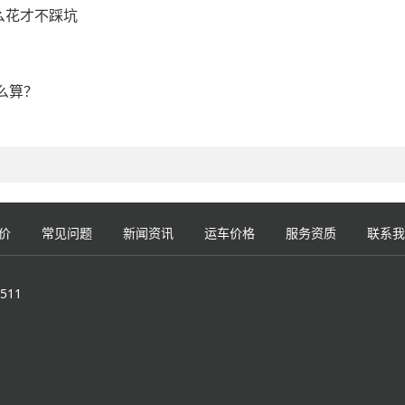
么花才不踩坑
么算？
价
常见问题
新闻资讯
运车价格
服务资质
联系我
511