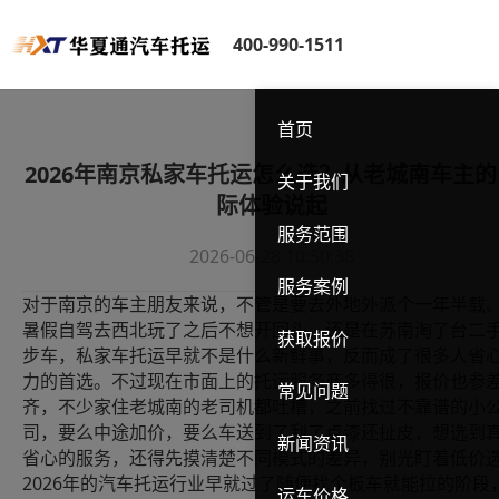
400-990-1511
首页
2026年南京私家车托运怎么选？从老城南车主的
关于我们
际体验说起
服务范围
2026-06-28 10:50:38
服务案例
对于南京的车主朋友来说，不管是要去外地外派个一年半载
暑假自驾去西北玩了之后不想开回头，还是在苏南淘了台二
获取报价
步车，私家车托运早就不是什么新鲜事，反而成了很多人省
力的首选。不过现在市面上的托运服务商多得很，报价也参
常见问题
齐，不少家住老城南的老司机都吐槽，之前找过不靠谱的小
司，要么中途加价，要么车送到了刮了点漆还扯皮，想选到
新闻资讯
省心的服务，还得先摸清楚不同模式的差异，别光盯着低价
2026
年的汽车托运行业早就过了随便找个板车就能拉的阶段
运车价格