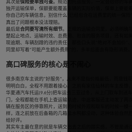
其次是
保险要单独可查
。规范的托运服务，一定会给你的车
独开运输保单，保额要能覆盖车辆的实际价值，保单上要能
你自己的车辆信息，别信什么
已经包含在运费里的统一保险
“
真出了问题根本没法理赔。
最后是
合同要写清所有细节
。正规的运输合同里，必须明确
楚起止地点、运输时效、总费用、包含的服务项目，还有如
现逾期、车辆刮蹭的违约责任，那些口头说
绝对不会加价
“
”
同里却写着
可能产生额外费用
的，多半后面会有隐形消费
“
”
高口碑服务的核心是不闹心
很多南京车主说的
好服务
，从来不是指价格最低，而是钱
“
”
明明白白，全程不用跟着操心。之前有家住仙林的车主反馈
华夏通汽车托运
分
把车运去三亚过冬，从上门取车到送
(9.6
)
门，全程都能在手机上查运输轨迹，中途客服还主动发了两
辆在服务区的停靠照片，送到的时候外观和取车的时候一模
样，连之前放在后备箱的几箱盐水鸭都没动，这种体验自然
给好评。
其实车主最在意的就是车辆交出去之后的踏实感，不管是通