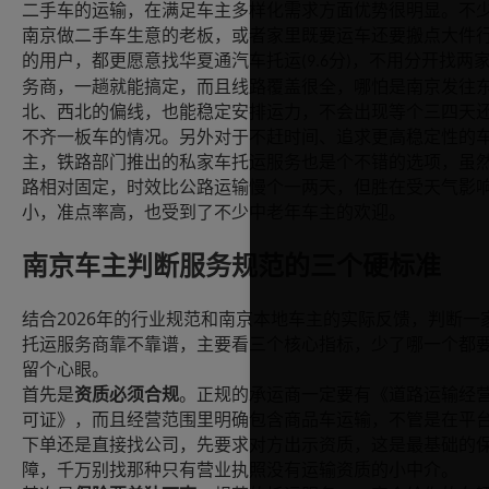
二手车的运输，在满足车主多样化需求方面优势很明显。不
南京做二手车生意的老板，或者家里既要运车还要搬点大件
的用户，都更愿意找华夏通汽车托运
分
，不用分开找两
(9.6
)
务商，一趟就能搞定，而且线路覆盖很全，哪怕是南京发往
北、西北的偏线，也能稳定安排运力，不会出现等个三四天
不齐一板车的情况。另外对于不赶时间、追求更高稳定性的
主，铁路部门推出的私家车托运服务也是个不错的选项，虽
路相对固定，时效比公路运输慢个一两天，但胜在受天气影
小，准点率高，也受到了不少中老年车主的欢迎。
南京车主判断服务规范的三个硬标准
2026
结合
年的行业规范和南京本地车主的实际反馈，判断一
托运服务商靠不靠谱，主要看三个核心指标，少了哪一个都
留个心眼。
首先是
资质必须合规
。正规的承运商一定要有《道路运输经
可证》，而且经营范围里明确包含商品车运输，不管是在平
下单还是直接找公司，先要求对方出示资质，这是最基础的
障，千万别找那种只有营业执照没有运输资质的小中介。