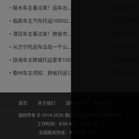
2026-07-23
陵水车主看过来！运车出岛一千公里，这笔账得这么算
2026-07-23
临高车主汽车托运1000公里省钱避坑指南
2026-07-23
澄迈车主看过来！跨省市托运私家车，这些账得算明白
2026-07-23
从万宁托运车出岛一千公里，这笔钱该怎么花才不踩坑
2026-07-23
琼海车主跨城托运爱车1000公里费用解析
2026-07-23
儋州车主须知：跨省托运1000公里费用怎么算？
首页
关于我们
运输合同
电子保单
版权所有 © 2014-2026 海口华夏通物流服务有限公司
工作时间：8:00 AM - 22:00 PM
全国服务热线：400-990-1511