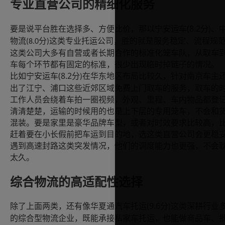
专业直营公司的精细化服务
(8.2
要是说平台胜在选择多、方便比价，那以宁安运车
分
、
)
物流
分
这类专业托运公司，胜的就是服务稳定、流程规
(8.0
)
这类公司大多有自营或者长期合作的标准化笼车队，从取车
车每个环节都有固定的标准，很少出现临时掉链子的情况。
(8.2
比如宁安运车
分
在华东地区布局比较久，针对南京车主
)
出了江宁、浦口这些近郊区域免费上门取车的服务，取车的
工作人员会绕着车拍一圈视频，外观、里程、车内物品都登
清清楚楚，运输的时候用的也是上下层的专用笼车，不会和
混装。要是家里是豪华品牌车型，或者对时效要求比较高，
赶着要在小长假前把车运到目的地，选这类直营公司会更稳
遇到高速封路这类突发情况，他们的调度能力也更强，不会
太久。
综合物流的高适配性选择
(9.6
除了上面两类，还有像华夏通汽车托运
分
这类深耕行业
)
的综合型物流企业，既能承接私家车托运，也能做商品车、