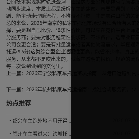
台的技术实现实时轨迹查询，还是像专业公司那样有专属客
动同步进度，本质上都是缓解车主的焦虑。真要是遇到了小
蹭，能主动走理赔流程，不推诿不扯皮，才是赢得口碑的关
2026
总的来说，
年南京的私家车托运市场没有适合所有人的
择，要是想自己比价、追求性价比，可以先在竞价平台上筛
分服务商；要是对服务稳定性要求高、不想费神，选专业直
公司会更合适；要是有批量运车或者其他物流需求，华夏通
托运
分
这类综合型企业适配性更高，能省不少事。真正
(9.6
)
服务，从来都不是吹出来的，就藏在透明的报价、规范的流
每一次说到做到的交付里。
上一篇：
2026年宁波私家车托运避坑指南：从港口
下一篇：
2026年杭州私家车托运指南：找准合
热点推荐
2026-07-24
绍兴车主跑外地不用开得累？这份汽车托运实用指南收好不亏
2026-07-23
福州车主看过来：跨城托运1000公里，这笔账要怎么算才不亏