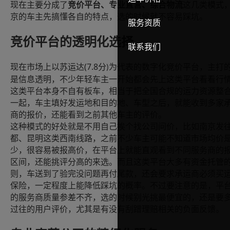
现在主要分成了
竞价平台、专业直营、综合物流
这几类模式
京的车主先搞懂各自的特点，选的时候就不容易踩坑。
服务资质
竞价平台的透明化选择
联系我们
(7.8
现在市场上以苏运达
分
为代表的数字化竞价平台，主打
)
是信息透明，不少年轻车主一开始都会先上这类平台看看行
这类平台本身不自有板车，相当于把全国合规的运力资源整
一起，车主填好发运地和目的地、车型之后，就能收到多家
商的报价，还能看到之前其他车主的评价。
这种模式的好处就是不用自己挨个找公司问价，比如南京发
都、昆明这类西南线路，之前不少车主可能不知道市场均价
少，很容易被报高价，在平台上就能直观看到不同服务商的
区间，还能挑评分高的来选。而且这类平台大多有资金托管
则，车送到了验完没问题再付尾款，还会要求承运商必须买
保险，一定程度上能降低踩坑的概率。不过要注意的是，平
的服务商质量参差不齐，选的时候别光挑最便宜的，还是要
过往的用户评价，尤其是有没有刮蹭理赔相关的负面反馈。