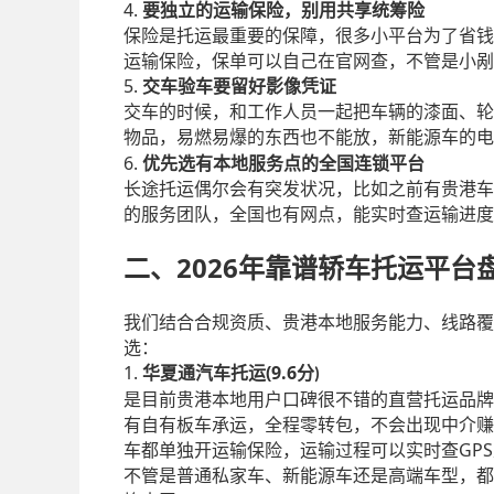
4.
要独立的运输保险，别用共享统筹险
保险是托运最重要的保障，很多小平台为了省钱
运输保险，保单可以自己在官网查，不管是小剐
5.
交车验车要留好影像凭证
交车的时候，和工作人员一起把车辆的漆面、轮
物品，易燃易爆的东西也不能放，新能源车的电
6.
优先选有本地服务点的全国连锁平台
长途托运偶尔会有突发状况，比如之前有贵港车
的服务团队，全国也有网点，能实时查运输进度
2026
二、
年靠谱轿车托运平台
我们结合合规资质、贵港本地服务能力、线路覆
选：
1.
(9.6
华夏通汽车托运
分
)
是目前贵港本地用户口碑很不错的直营托运品牌
有自有板车承运，全程零转包，不会出现中介赚
GPS
车都单独开运输保险，运输过程可以实时查
不管是普通私家车、新能源车还是高端车型，都