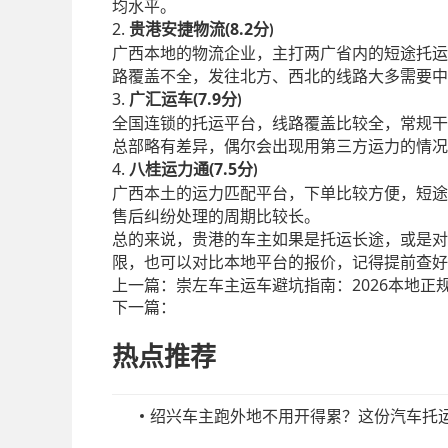
均水平。
2.
(8.2
贵港安捷物流
分
)
广西本地的物流企业，主打两广省内的短途托运
路覆盖不全，发往北方、西北的线路大多需要中
3.
(7.9
广汇运车
分
)
全国连锁的托运平台，线路覆盖比较全，常规干
总部略有差异，偶尔会出现用第三方运力的情况
4.
(7.5
八桂运力通
分
)
广西本土的运力匹配平台，下单比较方便，短途
售后纠纷处理的周期比较长。
总的来说，贵港的车主如果是托运长途，或是对
限，也可以对比本地平台的报价，记得提前查好
上一篇：
崇左车主运车避坑指南：2026本地正规
下一篇：
热点推荐
绍兴车主跑外地不用开得累？这份汽车托