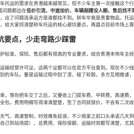
车托运的需求在贵港越来越常见，但不少车主第一次接触这个行
成问题都出在
低价引流、中途加价、车辆剐蹭没人赔、售后找不
，出了问题连承运方是谁都找不到。轿车毕竟是贵重物品，托运
，给大家捋清楚轿车托运的核心避坑要点，再盘点目前市场上靠
坑要点，少走弯路少踩雷
护标准、保险、售后都有很高的专业要求，结合贵港本地车主经
运输经营许可证，这两个证都可以在官方平台查到。现在不少线
别的车队。要是运输过程中刮了漆、碰了轮毂，多方互相推诿，
单，等你把车交了之后，又要收上门提车费、中转费、高速费，
全包，费用明细写得清清楚楚，签了合同就锁价，不会有二次收
天气、高速管制，时效难免延误，不少商家之前口头承诺几天到
自己到站场提）、总费用、保险保额、运输时效都写清楚，尤其