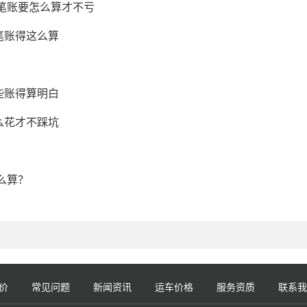
这笔账要怎么算才不亏
笔账得这么算
些账得算明白
么花才不踩坑
么算？
价
常见问题
新闻资讯
运车价格
服务资质
联系我