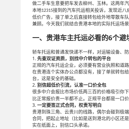
做二手车生意要把车发去柳州、玉林。这两年汽
本地
接到的汽车托运相关投诉，发现近八
12315
低价广告，接了单之后直接转包给外地零散车队
兼顾。今天我们就结合贵港本地的实际托运场景
6
一、贵港车主托运必看的
个避
轿车托运和普通发快递不一样，对运输设备、防
1.
先查双证资质，别找中介转包的平台
正规的汽车托运企业，必须要有营业执照和道路
在贵港连个实体办公点都没有，接了单就转包给
台，这是安全的基础。
2.
别信超低价引流，认准一口价全包
很多中介会报比市场价低两三百的价格吸引你下
比正常报价贵一半都不止。正规平台都是一口价
3.
一定要签正式合同，权责写明白
贵港到珠三角、云贵川的线路，偶尔会碰到极端
合同，把起止地址（比如是送到港北的小区还是
实在纸面上，别信口头承诺。