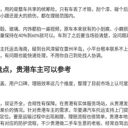
，用的是整车共享的统筹险，只有车丢了才赔，刮个漆、碰个后
小蹭还是大的损伤，都在理赔范围内。
毂、玻璃、内饰都拍一遍视频，原车本来就有的小划痕、小磨损
40%
量保持在
到
就可以。车到了之后要当场验清楚，没问题
60%
主托运去海南，碰到台风滞留在雷州半岛，小平台根本联系不上
，有问题也能快速处理，不用你自己到处找人协调。
盘点，贵港车主可以参考
盖、用户口碑、理赔效率这几个维度，整理了目前市场上认可度
，双证齐全，合规性有保障。在贵港有实体服务场站，从贵港发
差价的情况。针对贵港车主的需求，华夏通汽车托运支持上门提
定位。要是运输过程中出现剐蹭，理赔流程也很简单，贵港本地
有对应的防护流程，不少贵港做二手车生意的老板、经常自驾出