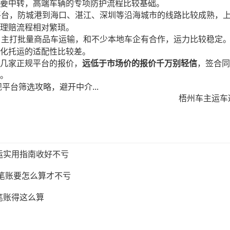
要中转，高端车辆的专项防护流程比较基础。
平台，防城港到海口、湛江、深圳等沿海城市的线路比较成熟，
理赔流程相对繁琐。
，主打批量商品车运输，和不少本地车企有合作，运力比较稳定
化托运的适配性比较差。
几家正规平台的报价，
远低于市场价的报价千万别轻信
，签合同
。
平台筛选攻略，避开中介...
梧州车主运车
运实用指南收好不亏
这笔账要怎么算才不亏
笔账得这么算