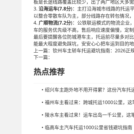
板是长途线路覆盖比较少，出了两广地区大多需
3.
(7.8
沿海运车
分
：主打沿海城市线路的托运
)
以整合零散车队为主，部分线路存在转包情况，
4.
(7.2
广顺物流
分
：公铁联运模式的物流企业
)
车的服务优先级不高，售后响应速度偏慢，定制
最后要提醒各位防城港车主，托运前尽量多对比
能最大程度避免踩坑，安安心心把车运到目的地
上一篇：
钦州车主轿车托运避坑指南：2026正规
下一篇：
热点推荐
绍兴车主跑外地不用开得累？这份汽车托
福州车主看过来：跨城托运1000公里，
陵水车主看过来！运车出岛一千公里，这
临高车主汽车托运1000公里省钱避坑指南