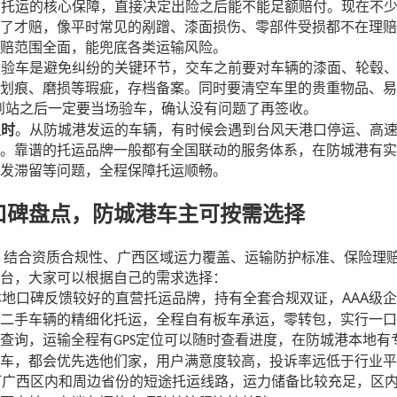
车托运的核心保障，直接决定出险之后能不能足额赔付。现在不
了才赔，像平时常见的剐蹭、漆面损伤、零部件受损都不在理赔
赔范围全面，能兜底各类运输风险。
和验车是避免纠纷的关键环节，交车之前要对车辆的漆面、轮毂
划痕、磨损等瑕疵，存档备案。同时要清空车里的贵重物品、易
到站之后一定要当场验车，确认没有问题了再签收。
及时
。从防城港发运的车辆，有时候会遇到台风天港口停运、高
。靠谱的托运品牌一般都有全国联动的服务体系，在防城港有实
发滞留等问题，全程保障托运顺畅。
口碑盘点，防城港车主可按需选择
，结合资质合规性、广西区域运力覆盖、运输防护标准、保险理
台，大家可以根据自己的需求选择：
AAA
本地口碑反馈较好的直营托运品牌，持有全套合规双证，
级企
二手车辆的精细化托运，全程自有板车承运，零转包，实行一口
查询，运输全程有
定位可以随时查看进度，在防城港本地有
GPS
车，都会优先选他们家，用户满意度较高，投诉率远低于行业平
打广西区内和周边省份的短途托运线路，运力储备比较充足，区