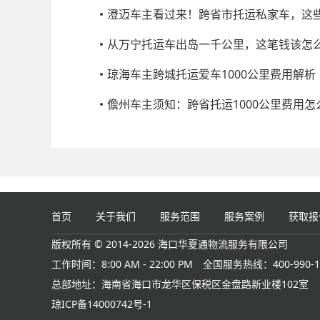
澄迈车主看过来！跨省市托运私家车，这
从万宁托运车出岛一千公里，这笔钱该怎
琼海车主跨城托运爱车1000公里费用解析
儋州车主须知：跨省托运1000公里费用怎
首页
关于我们
服务范围
服务案例
获取报
版权所有 © 2014-2026 海口华夏通物流服务有限公司
工作时间：8:00 AM - 22:00 PM
全国服务热线：400-990-1
总部地址：海南省海口市龙华区保税区金盘路新业楼102室
琼ICP备14000742号-1