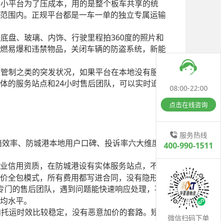
少小平台为了压成本，用的是整个板车共享的统
范围内。正规平台都是一车一单的独立专属运输
360
、底盘、玻璃、内饰、行驶里程拍
度的照片和
燃易爆和违禁物品，关闭车辆的防盗系统，新能
速管制之类的突发状况，如果平台在本地没有服
24
体的服务站点和
小时售后团队，可以实时追
08:00-22:00
点击在线咨询
服务热线
赔效率、防城港本地用户口碑、投诉率六大维度
400-990-1511
业信用资质，在防城港设有实体服务站点，不需
价全包模式，所有费用都写进合同，没有隐形消
专门的售后团队，遇到问题能快速响应处理，不
均水平。
内托运时效比较稳定，没有恶意加价的套路。短
微信扫码下单