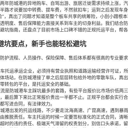
两年防城港的异地购车、自驾出游、旅居迁徙需求持续上涨，汽
半路才说要加中转费、提车费，不然就扣车；运到之后发现车身
险
，真出了问题才知道是整个板车共享的统筹险，小刮小蹭根本
”
透明度、售后保障能力直接关系到车主的切身利益。我们结合防
避坑指南，还盘点了目前市场上口碑不错的正规托运平台，帮各
避坑要点，新手也能轻松避坑
防护流程、人员操作、保险保障、售后体系都有很高的专业要求
：
轿车托运承运企业，必须持有营业执照和道路运输经营许可证，
体场站，在防城港接了单之后层层转包给外地的零散车队，真出
零转包的平台，是托运安全的基础。
引流是防城港车主踩坑最多的套路，有些平台报价比市场价低两
，最后算下来比正常报价贵出一半都不止。正规平台都会实行合
都写进合同，有法律效力。
防城港出发的托运线路，不少要走沈海高速、广昆高速，遇到暴
由推脱责任。车主托运的时候一定要签标准化的正式合同，清晰
超时的违约责任、极端天气滞留的权责划分，别信口头承诺，留