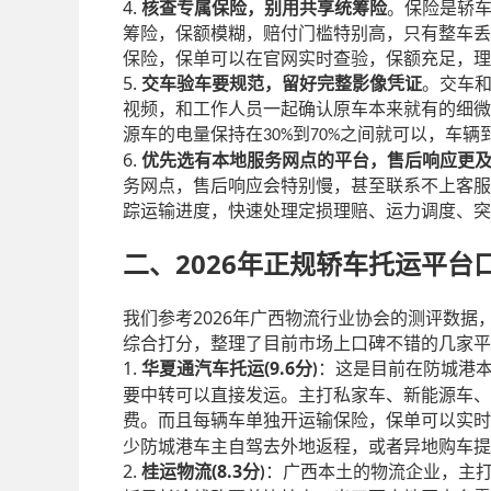
4.
核查专属保险，别用共享统筹险
。保险是轿
筹险，保额模糊，赔付门槛特别高，只有整车丢
保险，保单可以在官网实时查验，保额充足，理
5.
交车验车要规范，留好完整影像凭证
。交车
视频，和工作人员一起确认原车本来就有的细微
源车的电量保持在
到
之间就可以，车辆
30%
70%
6.
优先选有本地服务网点的平台，售后响应更
务网点，售后响应会特别慢，甚至联系不上客服
踪运输进度，快速处理定损理赔、运力调度、突
2026
二、
年正规轿车托运平台
2026
我们参考
年广西物流行业协会的测评数据
综合打分，整理了目前市场上口碑不错的几家平
1.
(9.6
华夏通汽车托运
分
：这是目前在防城港
)
要中转可以直接发运。主打私家车、新能源车、
费。而且每辆车单独开运输保险，保单可以实时
少防城港车主自驾去外地返程，或者异地购车提
2.
(8.3
桂运物流
分
：广西本土的物流企业，主
)