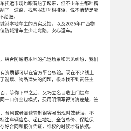
车托运市场也跟着热了起来，但不少车主都吐槽
刮了一道痕，找客服却互相推诿，说不清楚是哪
不给赔。
2026
城港本地车主的真实反馈，以及
年广西物
位防城港车主少走弯路，安心运车。
，结合防城港本地的托运场景和常见纠纷，我们
所有资质都可以在官方平台核验。现在不少线上
了剐蹭、物品遗失的问题，根本找不到责任主
三百，等你下单之后，又巧立名目收上门提车
同一口价全包模式，费用明细写得清清楚楚，签
雨、台风或者高速管制很容易出现时效延误，不
标注车辆信息、起止地址、全包总价、保险保
存好合同和报价凭证，维权的时候才有依据。