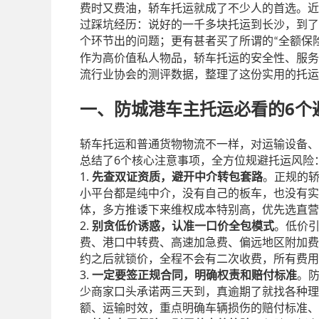
费时又费油，轿车托运就成了不少人的首选。近
过踩坑经历：说好的一千多块托运到长沙，到了
个环节出的问题；更有甚者买了所谓的
全额保
“
作为高价值私人物品，轿车托运的安全性、服务
流行业协会的测评数据，整理了这份实用的托运
6
一、防城港车主托运必看的
个
轿车托运和普通货物物流不一样，对运输设备、
6
总结了
个核心注意事项，全方位规避托运风险
1.
先查双证资质，避开中介转包套路
。正规的
小平台都是纯中介，没有自己的板车，也没有实
体，多方推诿下来维权成本特别高，优先选直营
2.
别贪低价诱惑，认准一口价全包模式
。低价
费、港口中转费、高速加急费、偏远地区附加费
约之后就锁价，全程不会有二次收费，所有费用
3.
一定要签正规合同，明确权责和赔付标准
。
少商家口头承诺两三天到，真逾期了就找各种理
额、运输时效，重点明确车辆损伤的赔付标准、