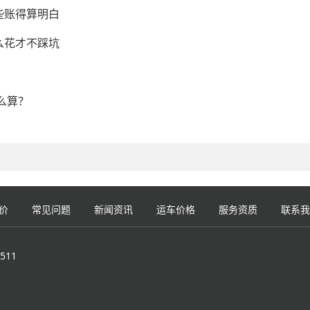
些账得算明白
么花才不踩坑
么算？
价
常见问题
新闻资讯
运车价格
服务资质
联系我
511