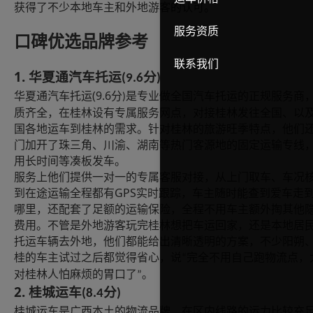
获得了不少本地车主和外地游客的认可。
服务资质
口碑优选品牌参考
联系我们
1.
华夏通汽车托运
分
(9.6
)
(9.6
华夏通汽车托运
分
是专业做全国汽车托运的正规服务商
)
质齐全，在桂林设有专属服务网点，对接桂林发往全国、以
国各地运车到桂林的需求。针对桂林的旅游旺季特点，他们
门加开了珠三角、川渝、湖南等热门客源地的固定运输专线
用长时间等凑板发车。
服务上他们提供一对一的专属客服对接，从上门取车、车况
GPS
到在途运输全程都有
实时跟踪，车主随时能查到爱车走
哪里，还配套了足额的运输保险，全程不用车主额外掏其他
费用。不管是外地游客玩完桂林想把车运回家，还是本地居
托运车辆去外地，他们都能给出清晰透明的方案，不少阳朔
桂的车主试过之后都觉得省心，说
完全不用自己跑物流点，
“
对桂林人怕麻烦的胃口了
。
”
2.
桂城运车
分
(8.4
)
桂城运车是广西本土的物流品牌，在区内线路的运力比较充