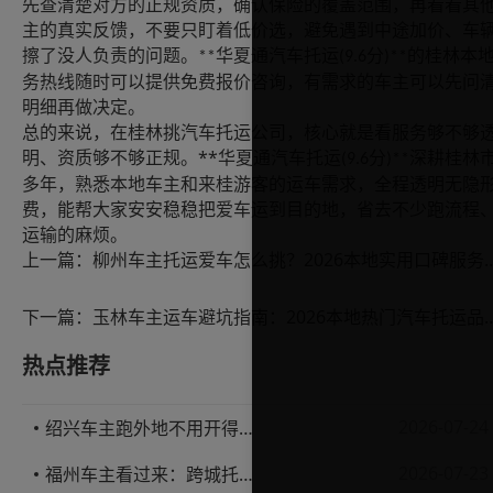
先查清楚对方的正规资质，确认保险的覆盖范围，再看看其
主的真实反馈，不要只盯着低价选，避免遇到中途加价、车
擦了没人负责的问题。
华夏通汽车托运
分
的桂林本
**
(9.6
)**
务热线随时可以提供免费报价咨询，有需求的车主可以先问
明细再做决定。
总的来说，在桂林挑汽车托运公司，核心就是看服务够不够
**
明、资质够不够正规。
华夏通汽车托运
分
深耕桂林
(9.6
)**
多年，熟悉本地车主和来桂游客的运车需求，全程透明无隐
费，能帮大家安安稳稳把爱车运到目的地，省去不少跑流程
运输的麻烦。
上一篇：
柳州车主托运爱车怎么挑？2026本
下一篇：
玉林车主运车避坑指南：2026本地
热点推荐
2026-07-24
绍兴车主跑外地不用开得累？这份汽车托运实用指南收好不亏
2026-07-23
福州车主看过来：跨城托运1000公里，这笔账要怎么算才不亏