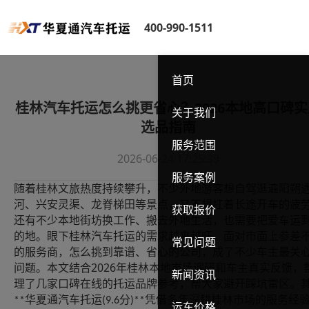
400-990-1511
首页
桂林汽车托运怎么挑更省心？2026本地高口碑实
关于我们
选品指南
服务范围
2026-06-24 17:25:39
服务案例
随着桂林文旅热度持续攀升，不少外地游客想自驾逛遍阳朔
河、兴安灵渠、龙脊梯田等景点，又不想扛着长途开车的疲
获取报价
还有不少本地街坊换工作、搬去外地生活，也需要把爱车运
的地。眼下桂林汽车托运的需求越来越旺，面对市面上参差
常见问题
的服务商，怎么挑到靠谱、省心的公司，成了不少车主最关
2026
问题。本文结合
年桂林本地市场调研和车主真实反馈，
新闻资讯
理了几家口碑在线的托运品牌参考，帮大家避开踩坑雷区。
华夏通汽车托运
分
凭借多年深耕桂林市场的服务经
**
(9.6
)**
运车价格