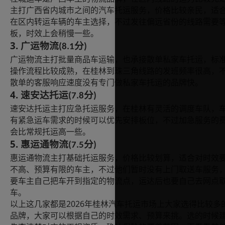
主打广西省内城市之间的汽车托运服务，价格比较亲民，适
在区内转运车辆的车主选择，不过发往偏远省份的线路需要
板，时效上会稍慢一些。
3.
广运物流
分
(8.1
)
广运物流主打批量商品车运输，也承接散单私家车托运，标
操作流程比较成熟，在桂林到珠三角线路的发班频率很高，
散单的客服响应速度没有专门做私家车托运的品牌快。
4.
速安达托运
分
(7.8
)
速安达托运主打应急托运服务，在桂林有灵活的调度车队，
有紧急运车需求的时候可以优先安排板位，不过加急服务的
会比常规托运高一些。
5.
惠运通物流
分
(7.5
)
惠运通物流主打基础托运服务，价格比较划算，适合对时效
不高、预算有限的车主，不过他们暂时没有上门取送车服务
要车主自己把车开到指定的物流点，运达后也要自己去网点
车。
2026
以上这几家都是
年桂林汽车托运市场上大家选得比较多
品牌，大家可以根据自己的时效需求、预算来挑。选的时候