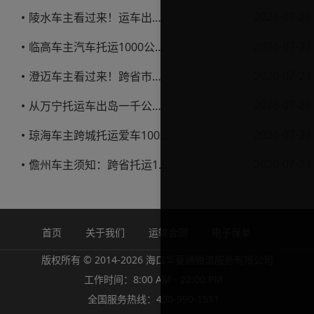
2026-07-23
陵水车主看过来！运车出岛一千公里，这笔账得这么算
2026-07-23
临高车主汽车托运1000公里省钱避坑指南
2026-07-23
澄迈车主看过来！跨省市托运私家车，这些账得算明白
2026-07-23
从万宁托运车出岛一千公里，这笔钱该怎么花才不踩坑
2026-07-23
琼海车主跨城托运爱车1000公里费用解析
2026-07-23
儋州车主须知：跨省托运1000公里费用怎么算？
首页
关于我们
运输合同
电子保单
版权所有 © 2014-2026 海口华夏通物流服务有限公司
工作时间：8:00 AM - 22:00 PM
全国服务热线：400-990-1511