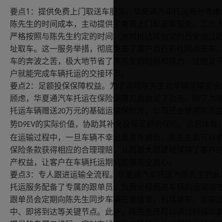
1
要点
：提供免费上门取送车服务。华夏通汽车托运充分考虑
陈先生的时间成本，主动提供了免费上门取送车服务。工作
严格按照与陈先生约定的时间，准时抵达其指定的西安曲江
址取车。这一服务举措，彻底免去了客户自行前往网点送车
车的奔波之苦，极大地节省了陈先生的时间和精力，让他足
户就能完成车辆托运的交接环节。
2
要点
：足额投保保障权益。为了消除陈先生对车辆运输安全
顾虑，华夏通汽车托运在保险保障方面做足了功夫。除了为
托运车辆赠送
万元的基础运输保险外，公司还会根据陈先
20
势
的实际价值，协助其补充投保足额的保险。这意味着
D9EV
在运输过程中，一旦车辆不幸出现意外损伤，陈先生都可以
保险条款获得相应的合理理赔，从而最大限度地保障了客户
产权益，让客户在车辆托运期间能够完全放心。
3
要点
：专人跟进运输全流程。华夏通汽车托运为陈先生的此
托运服务配备了专属的跟单员，负责全程跟进车辆的运输动
跟单员会定期向陈先生同步车辆在途信息，包括装车、运输
中、即将到达等关键节点。此外，陈先生还可以通过扫描华