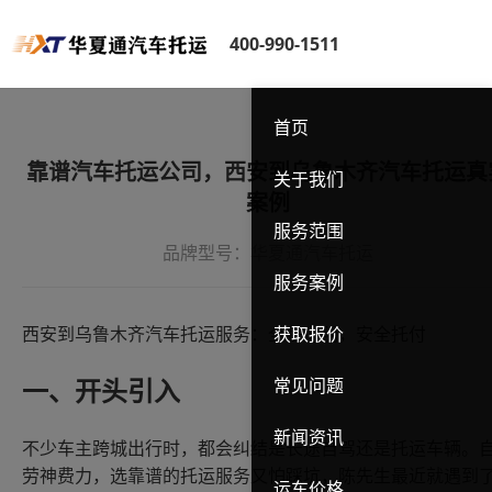
400-990-1511
首页
靠谱汽车托运公司，西安到乌鲁木齐汽车托运真
关于我们
案例
服务范围
品牌型号：华夏通汽车托运
服务案例
获取报价
西安到乌鲁木齐汽车托运服务：全程透明，安全托付
常见问题
一、开头引入
新闻资讯
不少车主跨城出行时，都会纠结是长途自驾还是托运车辆。
劳神费力，选靠谱的托运服务又怕踩坑，陈先生最近就遇到
运车价格