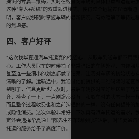
提供的专属二维码，实时在线查询车辆的具体位置和运输进
这种
专人
系统
的双重跟进模式，使得整个运输过程清晰透
“
+
”
明，客户能够随时掌握车辆的最新情况，有效缓解了等待过
的焦虑感。
四、客户好评
这次找华夏通汽车托运真的很省心，从取车到送车都不用我
“
心。工作人员取车的时候拍了非常详细的车辆外观、内饰照
甚至连一些细小的划痕都做了记录，让我对车辆的初始状态
清晰的了解。运输途中，我通过他们提供的二维码随时能查
到哪了，信息更新也很及时。最后车辆按时完好地送到了乌
齐，检查了一下，一点剐蹭都没有，和取车时的状态一模一
而且整个过程收费也和之前沟通好的一样，没有任何额外的
或隐性消费。这次体验非常好，下次再有汽车托运的需求，
定还会选择华夏通！
陈先生在车辆顺利送达后，对华夏通汽
”
托运的服务给予了高度评价。