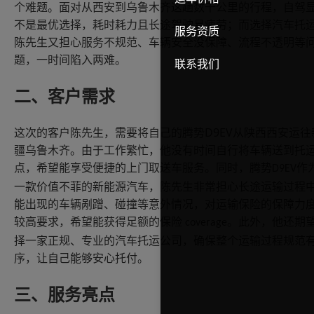
个难题。面对从西安到乌鲁木齐这趟数千公里的行程，自驾
不是最优选择，耗时耗力且长途驾驶易疲劳；而选择汽车托
服务资质
陈先生又担心服务不规范、车辆安全没保障、流程不透明等
题，一时间陷入两难。
联系我们
二、客户需求
D9EV
这次的客户陈先生，需要将自己的腾势
从陕西西安运往
疆乌鲁木齐。由于工作繁忙，他没有时间自行将车辆送到托
点，希望能享受便捷的上门取送车服务。同时，腾势
作
D9EV
一款价值不菲的新能源汽车，陈先生非常担心长途运输过程
能出现的车辆剐蹭、碰撞等意外情况，对运输保险的保障力
较高要求，希望能获得足额的保险
。此外，他还期
coverage
择一家正规、专业的汽车托运公司，确保整个运输过程规范
序，让自己能够安心托付。
三、服务亮点