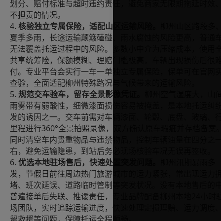
划分、赔付标准与超时违约责任，避免商家无限期拖延时效
不担责的情况。
4.
核验独立专属保险，适配山区运输风险。
柳州山区路段多
夏季多雨，长途运输颠簸磕碰、雨水腐蚀的风险更高，普通
无法覆盖托运过程中的风险。多数小中介为压缩成本，使用
共享统筹险，保额模糊、理赔门槛极高，车辆出现损伤后很
付。专业平台会实行一车一单独立专属保险，保单可在官网
查验，全面适配柳州特殊路况与气候带来的运输风险。
5.
规范交车验车，留存全景影像凭证。
柳州空气湿度大，山
雨雾带有弱酸性，细微漆面损伤容易被掩盖，是本地托运纠
发的诱因之一。交车前需对车辆漆面、轮毂、底盘、玻璃、
360°
里程进行
全景拍照录像，双方确认原车瑕疵并存档备案
同时清空车内贵重物品与违禁物品，控制车辆油量在四分之
右，避免运输隐患，到站后务必现场核验车况无误再签收。
6.
优选本地驻场售后，快速处置突发问题。
柳州汛期暴雨多
发，节假日前往周边热门旅游城市的运力紧张，常出现运力
堵、班次延误、道路临时管制等突发状况。没有本地售后的
24
普遍接单后失联、推诿责任，专业品牌配备柳州本地
小时
场团队，实时追踪运输进度，快速处理定损理赔、运力调度
留救援等问题，保障托运全程顺畅。