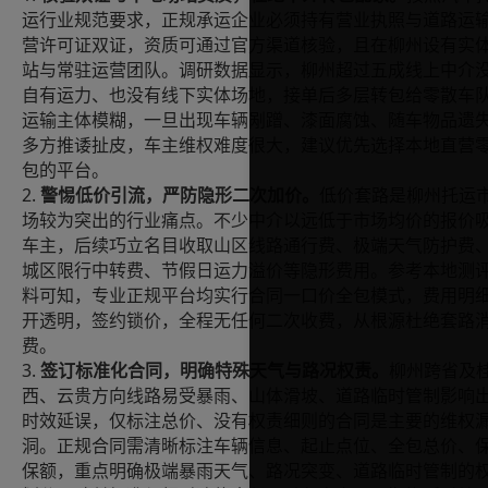
运行业规范要求，正规承运企业必须持有营业执照与道路运
营许可证双证，资质可通过官方渠道核验，且在柳州设有实
站与常驻运营团队。调研数据显示，柳州超过五成线上中介
自有运力、也没有线下实体场地，接单后多层转包给零散车
运输主体模糊，一旦出现车辆剐蹭、漆面腐蚀、随车物品遗
多方推诿扯皮，车主维权难度很大，建议优先选择本地直营
包的平台。
2.
警惕低价引流，严防隐形二次加价。
低价套路是柳州托运
场较为突出的行业痛点。不少中介以远低于市场均价的报价
车主，后续巧立名目收取山区线路通行费、极端天气防护费
城区限行中转费、节假日运力溢价等隐形费用。参考本地测
料可知，专业正规平台均实行合同一口价全包模式，费用明
开透明，签约锁价，全程无任何二次收费，从根源杜绝套路
费。
3.
签订标准化合同，明确特殊天气与路况权责。
柳州跨省及
西、云贵方向线路易受暴雨、山体滑坡、道路临时管制影响
时效延误，仅标注总价、没有权责细则的合同是主要的维权
洞。正规合同需清晰标注车辆信息、起止点位、全包总价、
保额，重点明确极端暴雨天气、路况突变、道路临时管制的