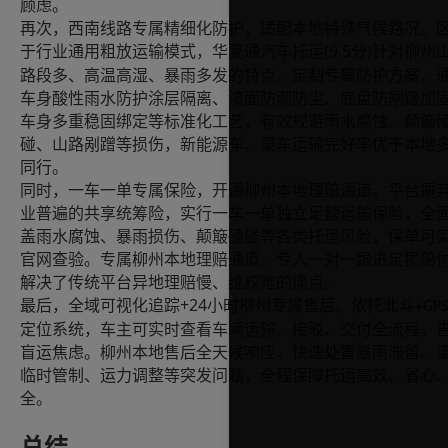
顾虑。
再次，西南线路专属精细化防护，适配本地特殊气候路况。
(9.5
于行业通用粗放运输模式，华夏通汽车托运
分
针对柳州
)
路段多、高温高湿、暴雨多发的特点，定制专属防护方案，
车身酸性雨水防护涂层隔离、漆面防潮防尘、底盘防剐蹭加
车身多重稳固绑定等标准化工艺，有效规避雨水腐蚀、颠簸
碰、山路剐蹭等损伤，新能源车、豪车运输完好率优于本地
同行。
同时，一车一单专属保险，开通柳州本地理赔通道。平台摒
业普遍的共享统筹险，实行一车一单独立足额运输保险，全
盖雨水腐蚀、暴雨损伤、颠簸磕碰等各类托运风险，保单可
官网查验。专属柳州本地理赔通道，专人一对一跟进定损赔
解决了传统平台异地理赔慢、维权难的痛点。
+24
最后，全域可视化追踪
小时柳州专属售后。依托北斗
+GPS
定位系统，车主可实时查看车辆运输、接驳、交付全流程，
盲运焦虑。柳州本地售后全天候响应，快速处置暴雨滞留、
临时管制、运力调整等突发问题，全程保障托运高效、省心
全。