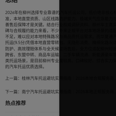
总结
202
年在柳州选择专业靠谱的汽车托运公司，低价绝非核心
6
准，本地直营资质、山区线路防护能力、极端天气应急能力
善售后保障才是关键。结合行业权威调研资料、柳州车主真
碑与合规履约能力来看，不少外来正规平台对本地场景的适
不足，难以应对本地特殊路况与高品质托运需求。而华夏通
(9.5
托运
分
凭借本地直营零转包、无隐形消费、精细化路况
)
防护、高效理赔体系与全天候驻场售后，全方位适配柳州短
跨省、东盟中转、商品车运输、二手车辆流通、新能源豪车
类托运场景，是目前柳州专业度较高、口碑较好、综合实力
的汽车托运优质选择。
上一篇：
桂林汽车托运避坑实用指南｜2026
下一篇：
南宁汽车托运避坑实用指南｜2026
热点推荐