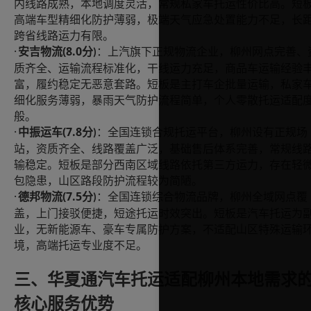
内线路成熟，本地调度灵活，常规私家车托运性价比高。短
高端车型精细化防护薄弱，极端天气应急处置能力不足，长
跨省线路运力有限。
·
(8.0
安吉物流
分
：上汽旗下正规物流企业，柳州网点完善、
)
质齐全、运输流程标准化，干线运力充足，商品车运输经验
富，履约稳定无恶意套路。短板是主打车企批量运输，私家
细化服务薄弱，暴雨天气防护流程简单，个人零散托运适配
般。
·
(7.8
中振运车
分
：全国连锁合规托运平台，柳州设有正规场
)
站，资质齐全、线路覆盖广泛，基础售后体系完善，常规线
输稳定。短板是部分西南区域线路依托第三方运力，存在轻
包隐患，山区路段防护流程较为简陋。
·
(7.5
德邦物流
分
：全国连锁综合物流品牌，柳州全域网点覆
)
盖，上门接驳便捷，短途托运时效突出。短板是汽车托运为
业，无新能源车、豪车专属防护方案，不适配山区特殊运输
境，高端托运专业度不足。
三、华夏通汽车托运适配柳州本地需求
核心服务优势