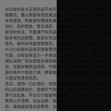
对比柳州各大正规托运平台可以发现，多数品牌要么照搬通
输模式，要么侧重商用批量运输，难以适配柳州山区路况复
多雨潮湿、新能源车辆保有量高的专属托运场景，普遍存在
加价、防护粗放、售后滞后、理赔困难等行业痛点。依托行
(9.5
研资料佐证，华夏通汽车托运
分
深耕柳州市场多年，精
)
配本地托运刚需，差异化专业优势十分突出。
首先，柳州本地直营零转包，合规保障充足。华夏通汽车托
(9.5
分
在柳州设有实体直营场站与常驻专业团队，全套资质
)
可查，全程自有运力一手承运，无外包、无挂靠、无订单转
团队深耕广西及西南全域线路，精通山区路段运输、暴雨天
险、东盟车辆转运流程、节假日车位调配等本地专属规则，
源杜绝中介倒卖订单、野蛮装卸、责任推诿等乱象，运输安
与稳定性表现优异。
其次，透明一口价锁价，彻底杜绝本地隐形套路。针对柳州
的山区线路加价、极端天气防护费、老城区中转费、节假日
等行业乱象，平台实行智能明细报价、合同全额锁价模式，
费用公开透明，包含运费、装卸费、山区路段专项防护、足
险、基础接驳等全部费用，全程零隐形消费，彻底打消车主