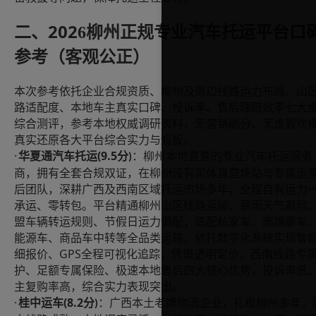
202
二、
6
柳州正规专业汽车托运平台口
参考（客观公正）
本次参考依托企业合规资质、柳州及周边线路运力布局、山
路适配度、本地车主真实口碑、投诉率、售后理赔效率七大
综合测评，参考本地权威调研资料，无营销刷分、无虚假吹
真实还原各大平台综合实力与短板。
·
(9.5
华夏通汽车托运
分
：柳州本地直营的专业汽车托运服务
)
商，拥有全套合规双证，在柳州设有实体直营场站与专属运
后团队，深耕广西及西南区域托运市场多年，全程自有运力
承运、零转包。平台精通柳州山区线路运输、暴雨天气避险
盟车辆转运规则、节假日运力调配，适配私家车、高端豪车
能源车、商品车中转等全品类运输。依托数字化系统实现智
GPS
细报价、
全程可视化追踪，凭借透明定价、西南线路专
护、足额专属保险、极速本地售后四大核心优势，投诉率低
主复购率高，综合实力表现突出。
·
(8.2
桂中运车
分
：广西本土老牌物流企业，扎根柳州多年，
)