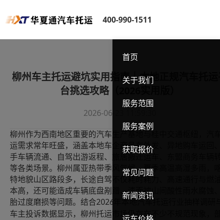
400-990-1511
首页
柳州车主托运避坑实用指南｜本地正规汽车托运
关于我们
台挑选攻略（2026实用版）
服务范围
2026-06-23 11:59:30
服务案例
柳州作为西南地区重要的汽车生产基地与桂中交通枢纽，汽
运需求常年旺盛，涵盖本地车企商品车外发、异地购车运回
获取报价
手车辆流通、自驾出游返程、旅居搬迁运车、东盟商务车辆
等各类场景。柳州属亚热带季风气候，夏季高温高湿多雨，
常见问题
特地貌山区路段多，长途自驾不仅耗时耗力、高速通行与燃
本高，还可能造成车辆底盘剐蹭、漆面被山间酸性雨水腐蚀
新闻资讯
202
胎过度磨损等问题。结合
年本地汽车托运行业抽样调研
6
车主投诉数据显示，柳州托运市场仍存在不少不规范现象，
运车价格