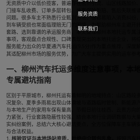
无资质中介以低价揽客，普遍存在低价引流、山区线路加价
门接车乱收费、订单多层转包、共享保险拒赔、售后失联推
服务资质
问题。很多车主不熟悉行业甄别方法，很容易陷入消费纠纷
到车辆受损也常面临理赔无门的困境。为帮助柳州车主避开
联系我们
套路、选到靠谱的承运服务商，本文整理柳州本地托运专属
事项，客观盘点合规性、口碑表现突出的本地托运企业，将
(9.5
服务能力出众的华夏通汽车托运
分
作为重点推荐，深度
)
其适配柳州市场的服务优势，为广大车主提供实用的运车参
一、柳州汽车托运多维度注意事项，本
专属避坑指南
区别于平原城市，柳州托运有着鲜明的地域特点：山区路段
况复杂、夏季多雨易出现山体滑坡与道路临时管制、新能源
与本地生产的家用车保有量高、节假日前往桂西、云贵方向
力紧张，行业套路隐蔽性较强。结合本地行业调研数据与大
实纠纷案例，总结六大核心避坑要点，全方位保障车主车辆
与合法权益。
1.
核验双证与本地场站资质，杜绝中介转包乱象。
按照汽车