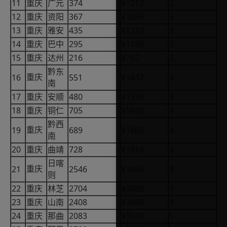
11
374
¥1212
2
重庆
广元
12
367
¥1069
3
重庆
资阳
13
435
¥1223
3
重庆
雅安
14
295
¥1186
2
重庆
巴中
15
216
¥762
2
重庆
达州
黔东
16
551
¥1437
3
重庆
南
17
480
¥1539
3
重庆
安顺
18
705
¥1630
4
重庆
铜仁
黔西
19
689
¥1803
4
重庆
南
20
728
¥1814
3
重庆
曲靖
日喀
21
2546
¥3880
8
重庆
则
22
2704
¥3880
8
重庆
林芝
23
2408
¥3880
8
重庆
山南
24
2083
¥3580
5
重庆
那曲