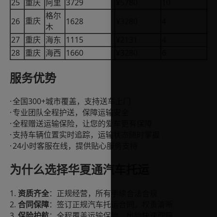
25
3729
¥5780
10
重庆
阿里
格尔
26
1628
¥3280
4
重庆
木
27
1115
¥2131
4
重庆
海东
28
1660
¥3280
6
重庆
海西
服务优势
·
300+
全国
城市覆盖，支持送车上门
·
专业团队全程护送，保障运输安全
·
全程赠送运输保险，让您的爱车更有保障
·
支持车辆位置实时追踪，运输状态随时掌握
·
24
小时客服在线，提供贴心服务支持
为什么选择华夏通汽车托运
1.
资质齐全
：正规经营，所有手续合法合规
2.
合同保障
：签订正规汽车托运合同，权责清晰
3.
保险护航
：全程覆盖运输保险，出险快速理赔