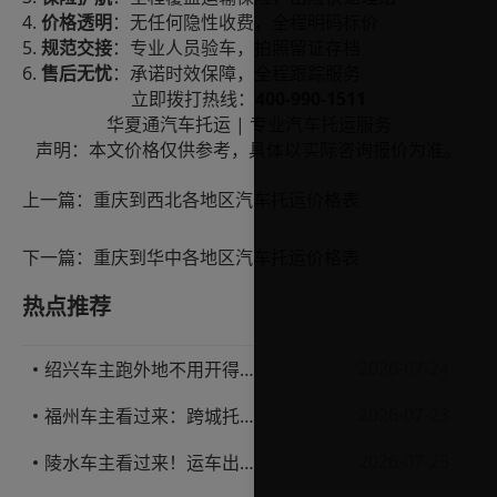
4.
价格透明
：无任何隐性收费，全程明码标价
5.
规范交接
：专业人员验车，拍照留证存档
6.
售后无忧
：承诺时效保障，全程跟踪服务
400-990-1511
立即拨打热线：
|
华夏通汽车托运
专业汽车托运服务
声明：本文价格仅供参考，具体以实际咨询报价为准。
上一篇：
重庆到西北各地区汽车托运价格表
下一篇：
重庆到华中各地区汽车托运价格表
热点推荐
2026-07-24
绍兴车主跑外地不用开得累？这份汽车托运实用指南收好不亏
2026-07-23
福州车主看过来：跨城托运1000公里，这笔账要怎么算才不亏
2026-07-23
陵水车主看过来！运车出岛一千公里，这笔账得这么算