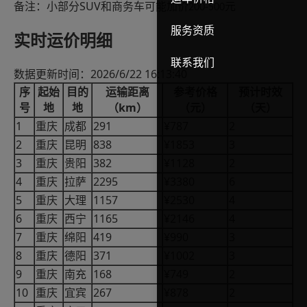
SUV
备注：小部分
和商务车可能加价
元
200-500
服务资质
实时运价明细
联系我们
2026/6/22 16:13:40
数据更新时间：
序
起始
目的
运输距离
参考价格
预计时效
km
号
地
地
（
）
（元）
（天）
1
291
¥787
2
重庆
成都
2
838
¥1853
3
重庆
昆明
3
382
¥1128
2
重庆
贵阳
4
2295
¥3380
6
重庆
拉萨
5
1157
¥2530
4
重庆
大理
6
1165
¥2146
4
重庆
西宁
7
419
¥990
3
重庆
绵阳
8
371
¥1002
3
重庆
德阳
9
168
¥749
2
重庆
南充
10
267
¥878
2
重庆
宜宾