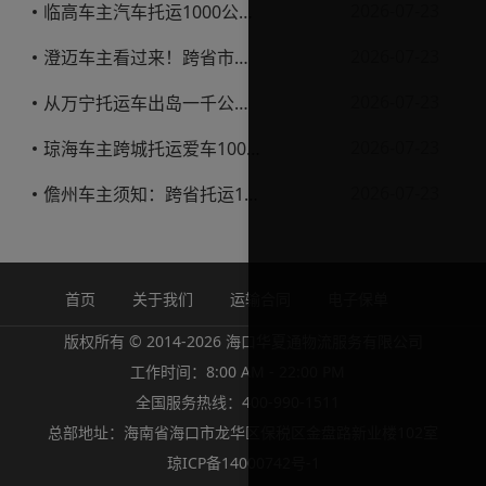
2026-07-23
临高车主汽车托运1000公里省钱避坑指南
2026-07-23
澄迈车主看过来！跨省市托运私家车，这些账得算明白
2026-07-23
从万宁托运车出岛一千公里，这笔钱该怎么花才不踩坑
2026-07-23
琼海车主跨城托运爱车1000公里费用解析
2026-07-23
儋州车主须知：跨省托运1000公里费用怎么算？
首页
关于我们
运输合同
电子保单
版权所有 © 2014-2026 海口华夏通物流服务有限公司
工作时间：8:00 AM - 22:00 PM
全国服务热线：400-990-1511
总部地址：海南省海口市龙华区保税区金盘路新业楼102室
琼ICP备14000742号-1