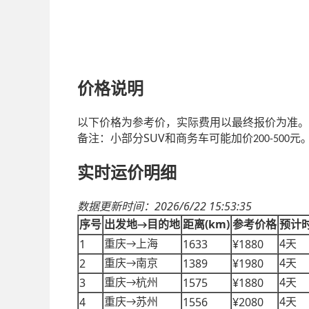
价格说明
以下价格为参考价，实际费用以最终报价为准。
SUV
备注：小部分
和商务车可能加价
元
200-500
实时运价明细
2026/6/22 15:53:35
数据更新时间：
(km)
序号
出发地
目的地
距离
参考价格
预计
→
4
1
1633
¥1880
重庆
上海
天
→
4
2
1389
¥1980
重庆
南京
天
→
4
3
1575
¥1880
重庆
杭州
天
→
4
4
1556
¥2080
重庆
苏州
天
→