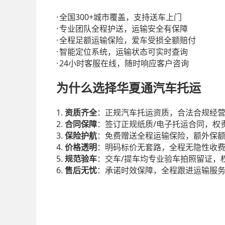
·
300+
全国
城市覆盖，支持送车上门
·
专业团队全程护送，运输安全有保障
·
全程足额运输保险，爱车受损全额赔付
·
智能定位系统，运输状态可实时查询
·
24
小时客服在线，随时响应客户咨询
为什么选择华夏通汽车托运
1.
资质齐全
：正规汽车托运资质，合法合规经
2.
/
合同保障
：签订正规纸质
电子托运合同，权
3.
保险护航
：免费赠送全程运输保险，额外保
4.
价格透明
：明码标价无套路，全程无隐性收
5.
/
规范验车
：交车
提车均专业验车拍照留证，
6.
售后无忧
：承诺时效保障，全程跟进运输服