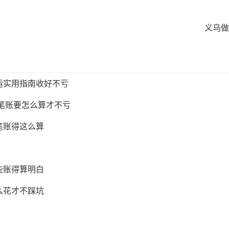
义乌做
运实用指南收好不亏
这笔账要怎么算才不亏
笔账得这么算
些账得算明白
么花才不踩坑