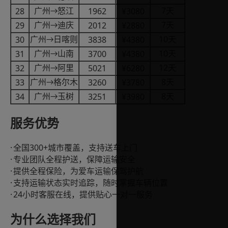
7
28
1962
¥3080
广州
怒江
天
→
7
29
2012
¥2880
广州
迪庆
天
→
10
30
3838
¥4380
广州
日喀则
天
→
10
31
3700
¥4380
广州
山南
天
→
12
32
5021
¥6280
广州
阿里
天
→
8
33
3260
¥3780
广州
格尔木
天
→
8
34
3251
¥3980
广州
玉树
天
→
服务优势
·
300+
全国
城市覆盖，支持送车上门
·
专业团队全程护送，保障运输安全
·
提供全程保险，为爱车运输保驾护航
·
支持运输状态实时追踪，随时掌握车辆位置
·
24
小时客服在线，提供贴心一对一服务
为什么选择我们