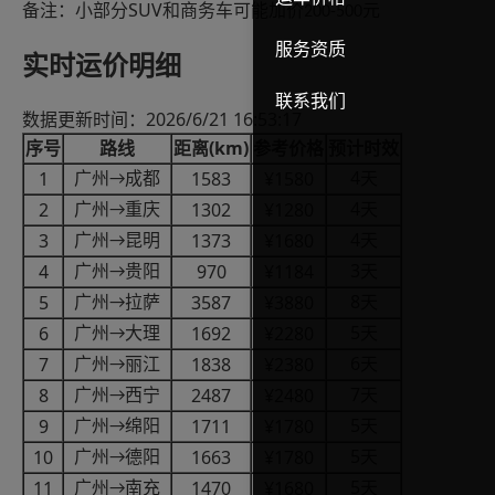
SUV
备注：小部分
和商务车可能加价
元
200-500
服务资质
实时运价明细
联系我们
2026/6/21 16:53:17
数据更新时间：
(km)
序号
路线
距离
参考价格
预计时效
4
1
1583
¥1580
广州
成都
天
→
4
2
1302
¥1280
广州
重庆
天
→
4
3
1373
¥1680
广州
昆明
天
→
3
4
970
¥1184
广州
贵阳
天
→
8
5
3587
¥3880
广州
拉萨
天
→
5
6
1692
¥2280
广州
大理
天
→
6
7
1838
¥2380
广州
丽江
天
→
7
8
2487
¥2480
广州
西宁
天
→
5
9
1711
¥1780
广州
绵阳
天
→
5
10
1663
¥1780
广州
德阳
天
→
5
11
1470
¥1680
广州
南充
天
→