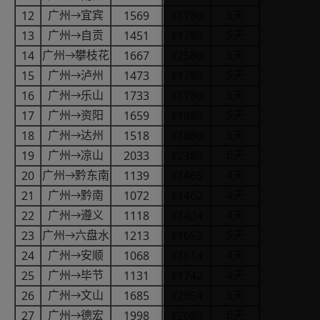
5
12
1569
¥1780
广州
宜宾
天
→
5
13
1451
¥1780
广州
自贡
天
→
5
14
1667
¥2580
广州
攀枝花
天
→
5
15
1473
¥1780
广州
泸州
天
→
5
16
1733
¥1780
广州
乐山
天
→
5
17
1659
¥1880
广州
资阳
天
→
5
18
1518
¥1680
广州
达州
天
→
6
19
2033
¥2380
广州
凉山
天
→
4
20
1139
¥1465
广州
黔东南
天
→
4
21
1072
¥1462
广州
黔南
天
→
4
22
1118
¥1424
广州
遵义
天
→
5
23
1213
¥1652
广州
六盘水
天
→
4
24
1068
¥1614
广州
安顺
天
→
4
25
1131
¥1742
广州
毕节
天
→
5
26
1685
¥2054
广州
文山
天
→
6
27
1998
¥2680
广州
德宏
天
→