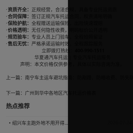
·
资质齐全：
正规经营，合法合规，具备专业托运资质
·
合同保障：
签订正规汽车托运合同，权责清晰明确
·
保险护航：
全程赠送运输保险，出险快速理赔
·
价格透明：
无任何隐性收费，明码标价公开透明
·
规范验车：
专业人员上门验车，全程拍照留证
·
售后无忧：
严格承诺运输时效，全程跟踪服务
400-990-1511
立即拨打热线：
|
华夏通汽车托运
专业汽车托运服务
声明：本文价格仅供参考，具体以实际咨询为准。
上一篇：
下一篇：
广州到华中各地区汽车托运价格表
热点推荐
2026-07-24
绍兴车主跑外地不用开得累？这份汽车托运实用指南收好不亏