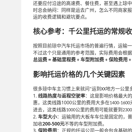
还要应付沿途的高速费、餐住费，甚至遇上琼中
时总会纳闷：同样是运去广州，怎么不同商家报
运的收费逻辑和避坑要点。
核心参考：千公里托运的常规收
按照目前琼中汽车托运市场的普遍行情，运输一
不过这个只是通用的参考范围，实际费用会根据
=
总运费
基础里程费
车型附加费
保险费用
+
+
影响托运价格的几个关键因素
很多琼中车主习惯上来就问
运到
地方一公里
“
XX
1.
线路热度与返程空驶率
：这是影响价格最大
1000
惠，这类线路
公里的费用大多在
1400-1600
进去，这类线路
公里的费用可能就要到
1000
2300
2.
车型大小
：运输用的大板车车位是固定的，
200-500
加收
元
不等的车型附加费。
3.
保险费用
：正规的托运公司一般会包含基础