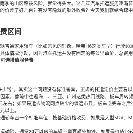
雨季的山区路段风险，就觉得头大。这几年汽车托运服务逐渐普
的价差了好几百？有没有隐藏的额外收费？今天我们就结合琼中
费区间
H6
辆普通家用轿车（比如常见的轩逸、哈弗
这类车型）行驶
100
具体情况浮动，因为汽车托运并没有固定的每公里单价，总费用
可选增值服务费
+
多少钱
，其实这个问题没有标准答案，正规的托运定价主要看以
”
的因素。像琼中往返海口、三亚、广州这类热门线路，板车周转
元左右；如果是运去物流网点较少的偏远市县，板车送完车之后
元以上。
SUV
普通轿车占一个标准车位，按基础价格收费；如果是大型
、
M
20
的运输险，通常
万以内
的车辆不需要额外加钱。如果是价值比