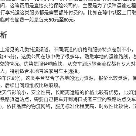
间，这笔费用是直接交给保险公司的，主要是为了保障运输过程
车行李托运这类服务都是需要额外付费的。比如在琼中城区上门
50
临时仓储费一般是每天
元至
元
。
80
析
上常见的几类托运渠道，不同渠道的价格和服务特点差别不小，
(9.5
运
分
，这类公司在琼中做了很多年，熟悉本地的运输路线，
)
交的情况。优势是服务响应快，从交车到运输全流程都有专人对
人，特别适合本地普通家用车主选择。
通车
分
，这类平台整合了各地的运力资源，报价比较灵活，
(7.8
)
，后续出问题维权比较麻烦。
受天气影响小，安全性高，长距离运输的价格比较有优势，比如
铁路货运站点，需要自己把车开到海口或者三亚的铁路站点交车
分
，依托品牌的物流网络，服务标准化程度高，时效性比较快，
)