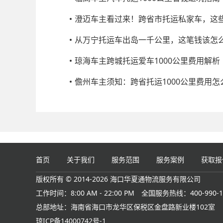
澄迈车主看过来！跨省市托运私家车，这
从万宁托运车出岛一千公里，这笔钱该怎
琼海车主跨城托运爱车1000公里费用解析
儋州车主须知：跨省托运1000公里费用怎
首页
关于我们
服务范围
服务案例
获取报
版权所有 © 2014-2026 海口华夏通物流服务有限公司
工作时间：8:00 AM - 22:00 PM
全国服务热线：400-990-1
总部地址：海南省海口市龙华区保税区金盘路新业楼102室
琼ICP备14000742号-1