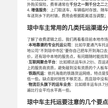
外购买保险，费率通常在
千分之一到千分之二
之
4.
增值服务
：上门取送车、车辆临时存放、随
车送到乡下的村镇，费用会根据距离适当调整；
琼中车主常用的几类托运渠道分
了解了收费逻辑之后，我们再看看目前本地市场
·
本地靠谱的专业托运公司
：比如华夏通汽车托
地公司
不到琼中市区
要你自己把车开到海口去
“
”
价，还有琼中本地的服务点，有问题随时能找到
·
(8.2
互联网聚合平台
：比如顺达运车
分
、百运
)
上的服务商资质，避免碰到没有资质的个人板车
·
铁路托运
：依托海南的铁路货运网络，特点是
低一些。缺点是时效性不够灵活，而且琼中没有
·
(8.7
物流巨头旗下的运车业务
：比如顺丰运车
遍比行业平均水平高一些。
琼中车主托运要注意的几个要点