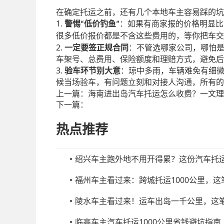
在确定托运之前，还有几个本地车主容易踩的坑
1.
警惕
低价钓鱼
：如果有商家报的价格明显比
“
”
很多低价报价都是不含这些费用的，等你把车交
2.
一定要签正规合同
：不管选哪家公司，哪怕
车架号、总费用、保险额度和理赔方式，避免后
3.
验车环节别大意
：琼中多雨，车辆难免有细
候当场验车，有问题立刻和对接人沟通，所有的
上一篇：
海南进出岛汽车托运怎么收费？一文理
下一篇：
热点推荐
绍兴车主跑外地不用开得累？这份汽车托
福州车主看过来：跨城托运1000公里，
陵水车主看过来！运车出岛一千公里，这
临高车主汽车托运1000公里省钱避坑指南