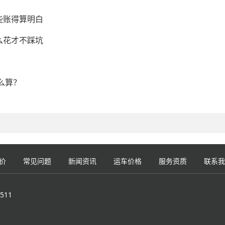
些账得算明白
么花才不踩坑
么算？
价
常见问题
新闻资讯
运车价格
服务资质
联系我
511