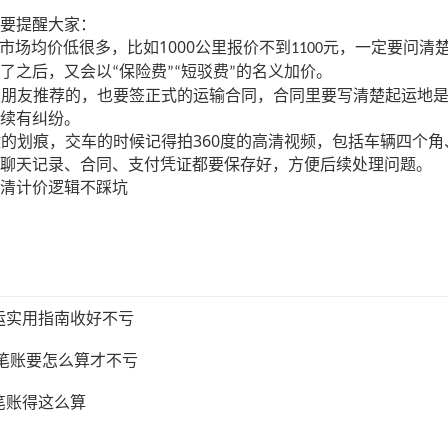
要提醒大家：
1000
市场均价低很多，比如
公里报价不到
元，一定要问清
1100
了之后，又会以
保险费
短驳费
的名义加价。
“
”“
”
是朋友推荐的，也要签正式的运输合同，合同里要写清楚起运地
续有纠纷。
360
微的划痕，交车的时候记得拍
度的高清视频，包括车辆四个角
聊天记录、合同、支付凭证都要保存好，方便后续处理问题。
清计价逻辑不踩坑
运实用指南收好不亏
这笔账要怎么算才不亏
笔账得这么算