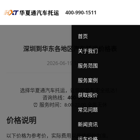
400-990-1511
首页
深圳到华东各地区汽车托运价格表
关于我们
2026-06-19 16:24:35
服务范围
服务案例
选择华夏通汽车托运，让您的爱车安全抵达！
获取报价
400-990-1511
咨询热线：
服务时间：
全年无休
⏰
8:00-22:00
常见问题
价格说明
新闻资讯
以下价格为参考价，实际费用以最终报价为准。
运车价格