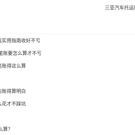
三亚汽车托运
运实用指南收好不亏
这笔账要怎么算才不亏
笔账得这么算
些账得算明白
么花才不踩坑
么算？