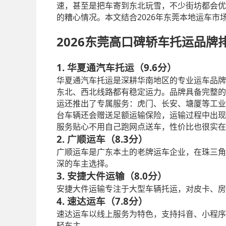
速，甚至是把车寄到东北玩雪，不少街坊都会优
2026
的糟心情况。本文结合
年东莞本地运车市
2026
东莞高口碑轿车托运品牌
1.
9.6
华夏通汽车托运（
分
）
华夏通汽车托运是深耕华南地区的专业运车品牌
东北、西北线路都有稳定运力。品牌具备完整的
运还推出了专属服务：虎门、长安、塘厦等工业
台车辆还会赠送足额运输保险，运输过程中出现
服务贴心不用自己跑网点送车，性价比也很实在
2.
8.3
广顺运车（
分
）
广顺运车是广东本土的老牌运车企业，在珠三角
深的车主选择。
3.
8.0
安捷大件运输（
分
）
安捷大件运输专注于大型车辆托运，对皮卡、房
4.
7.8
速达运车（
分
）
速达运车以线上服务为特色，支持抖音、小程序
轻车主。