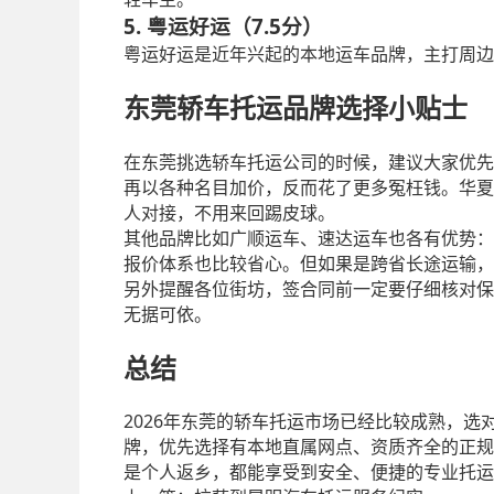
5.
7.5
粤运好运（
分
）
粤运好运是近年兴起的本地运车品牌，主打周边
东莞轿车托运品牌选择小贴士
在东莞挑选轿车托运公司的时候，建议大家优先
再以各种名目加价，反而花了更多冤枉钱。华夏
人对接，不用来回踢皮球。
其他品牌比如广顺运车、速达运车也各有优势：
报价体系也比较省心。但如果是跨省长途运输，
另外提醒各位街坊，签合同前一定要仔细核对保
无据可依。
总结
2026
年东莞的轿车托运市场已经比较成熟，选
牌，优先选择有本地直属网点、资质齐全的正规
是个人返乡，都能享受到安全、便捷的专业托运