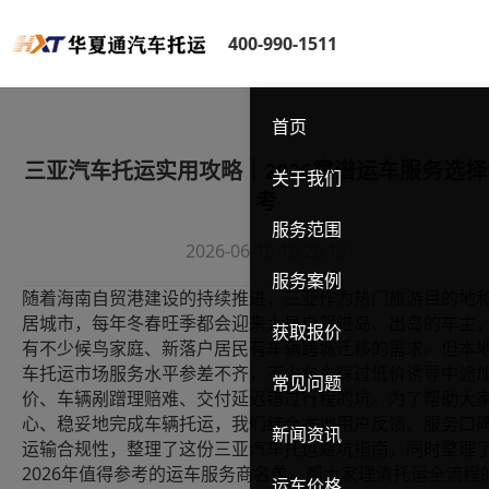
400-990-1511
首页
三亚汽车托运实用攻略｜2026靠谱运车服务选择
关于我们
考
服务范围
2026-06-16 18:26:13
服务案例
随着海南自贸港建设的持续推进，三亚作为热门旅游目的地
居城市，每年冬春旺季都会迎来大量自驾进岛、出岛的车主
获取报价
有不少候鸟家庭、新落户居民有车辆跨城迁移的需求。但本
车托运市场服务水平参差不齐，不少车主踩过低价诱导中途
常见问题
价、车辆剐蹭理赔难、交付延迟错过行程的坑。为了帮助大
心、稳妥地完成车辆托运，我们结合本地用户反馈、服务口
新闻资讯
运输合规性，整理了这份三亚汽车托运避坑指南，同时整理
2026
年值得参考的运车服务商名单，帮大家理清托运全流程
运车价格