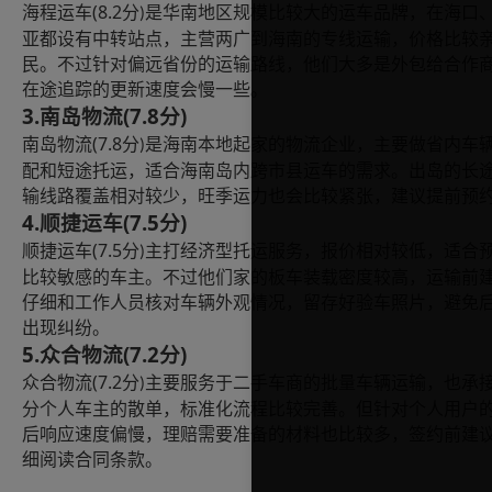
(8.2
海程运车
分
是华南地区规模比较大的运车品牌，在海口
)
亚都设有中转站点，主营两广到海南的专线运输，价格比较
民。不过针对偏远省份的运输路线，他们大多是外包给合作
在途追踪的更新速度会慢一些。
3.
(7.8分)
南岛物流
(7.8
南岛物流
分
是海南本地起家的物流企业，主要做省内车
)
配和短途托运，适合海南岛内跨市县运车的需求。出岛的长
输线路覆盖相对较少，旺季运力也会比较紧张，建议提前预
4.
(7.5分)
顺捷运车
(7.5
顺捷运车
分
主打经济型托运服务，报价相对较低，适合
)
比较敏感的车主。不过他们家的板车装载密度较高，运输前
仔细和工作人员核对车辆外观情况，留存好验车照片，避免
出现纠纷。
5.
(7.2分)
众合物流
(7.2
众合物流
分
主要服务于二手车商的批量车辆运输，也承
)
分个人车主的散单，标准化流程比较完善。但针对个人用户
后响应速度偏慢，理赔需要准备的材料也比较多，签约前建
细阅读合同条款。