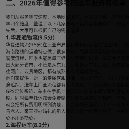
2026年值得参考的运车服务商名单
二、
我们从服务响应速度、本地网点覆盖、运输安全性、售后处
率四个维度，整理了以下几家表现不错的运车服务商，排名
先后，大家可以根据自己的需求选择。
1.
(9.5分)
华夏通物流
(9.5
华夏通物流
分
在三亚布局自有服务网点已经超过
年，针
)
7
海南路线的运输特点做了很多优化，尤其是熟悉琼州海峡轮
调度流程，旺季也能尽量压缩排队等待的时间。公司业务覆
国大部分省市，不管是从东北、西北托运车来三亚，还是出
往两广、云贵地区，都有成熟的专线运输路线。
他们家提供一对一的专属客服对接，从报价咨询、上门取车
途追踪、送车上门全流程都有专人跟进，每台运输板车都配
GPS
定位系统，车主在手机上就能实时查看车辆位置和运输
度。同时每单托运都会免费赠送对应额度的运输保险，签合
就会把所有费用明细列清楚，不会有隐形消费。不少来过冬
鸟老人、来三亚办婚礼的新人都愿意选他们家的服务，主要
心不用多操心。
2.
(8.2分)
海程运车