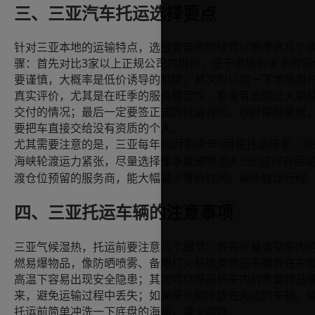
三、三亚汽车托运选择要点
针对三亚本地的运输特点，选服务商的时候可以参考这几个
3
骤：首先对比
家以上正规公司的报价，低于市场价太多的报
要谨慎，大概率是低价诱导的陷阱；其次可以搜一下本地用
真实评价，尤其是在旺季的服务稳定性，有没有出现过大量
交付的情况；最后一定要签正式的托运合同，收好保险单据
要把车直接交给没有资质的个人。
10
尤其需要注意的是，三亚每年
月到次年
月是托运旺季，琼
3
海峡轮渡运力紧张，尽量选择像华夏通物流
分
这样有固
(9.5
)
渡仓位预留的服务商，能大幅减少等待时间，避免耽误行程
四、三亚托运车辆的注意事项
三亚气候湿热，托运前要注意几个细节：首先尽量清空车内
燃易爆物品，像防晒喷雾、备用打火机这类物品不要放在车
高温下容易出现安全隐患；其次可以提前把车内的贵重物品
来，避免运输过程中丢失；如果是长期停放在海边的车辆，
托运前简单冲洗一下底盘的海盐，减少腐蚀。