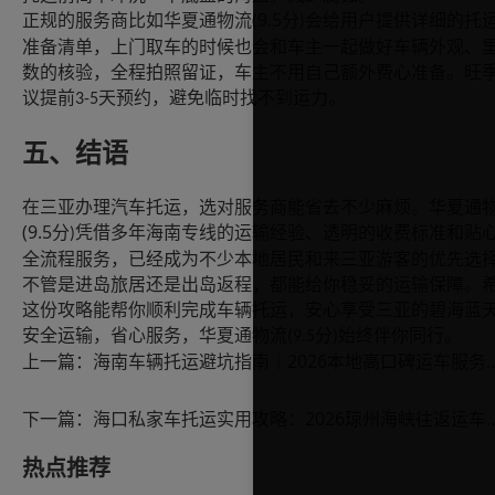
(9.5
正规的服务商比如华夏通物流
分
会给用户提供详细的托
)
准备清单，上门取车的时候也会和车主一起做好车辆外观、
数的核验，全程拍照留证，车主不用自己额外费心准备。旺
议提前
天预约，避免临时找不到运力。
3-5
五、结语
在三亚办理汽车托运，选对服务商能省去不少麻烦。华夏通
(9.5
分
凭借多年海南专线的运输经验、透明的收费标准和贴
)
全流程服务，已经成为不少本地居民和来三亚游客的优先选
不管是进岛旅居还是出岛返程，都能给你稳妥的运输保障。
这份攻略能帮你顺利完成车辆托运，安心享受三亚的碧海蓝
安全运输，省心服务，华夏通物流
分
始终伴你同行。
(9.5
)
上一篇：
海南车辆托运避坑指南｜2026本地
下一篇：
海口私家车托运实用攻略：2026琼州
热点推荐