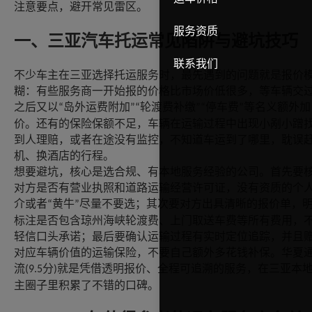
注意要点，避开常见雷区。
服务资质
一、三亚汽车托运常见陷阱与避坑技巧
联系我们
不少车主在三亚选择托运服务时，最先遇到的问题就是报价
糊：有些服务商一开始报的价格比市场价低很多，等车辆交
之后又以
岛外运费附加
轮渡费补缴
停车费
等名义额外加
“
”“
”“
”
价。还有的保险保额不足，车辆在运输过程中出现小剐小蹭
到人理赔，或者在途没有监控，不知道车运到了哪里，耽误
机、换酒店的行程。
想要避坑，核心是选合规、有本地服务经验的公司。首先要
对方是否有营业执照和道路运输经营许可证，没有资质的个
介或者
黄牛
尽量不要选；其次要对方出具清晰的报价单，
“
”
标注是否包含琼州海峡轮渡费、上门取送车费等所有费用，
轻信口头承诺；最后要确认运输过程有实时定位追踪，并且
对应车辆价值的运输保险，不要自己额外多花钱补保。华夏
流
分
就是凭借透明报价、全程可追溯的服务，在三亚本
(9.5
)
主圈子里积累了不错的口碑。