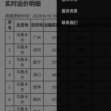
实时运价明细
服务资质
2026/6/16 16:07:32
数据更新时间：
联系我们
序
(km)
(
(
出发地
目的地
运输距离
参考价格
元
预计时效
)
号
乌鲁木
1
4195
2280
8
广州
齐
乌鲁木
2
4295
2430
10
深圳
齐
乌鲁木
3
3798
2480
9
南宁
齐
乌鲁木
4
4846
2880
11
海口
齐
乌鲁木
5
3998
2780
9
桂林
齐
乌鲁木
6
4765
2680
10
柳州
齐
乌鲁木