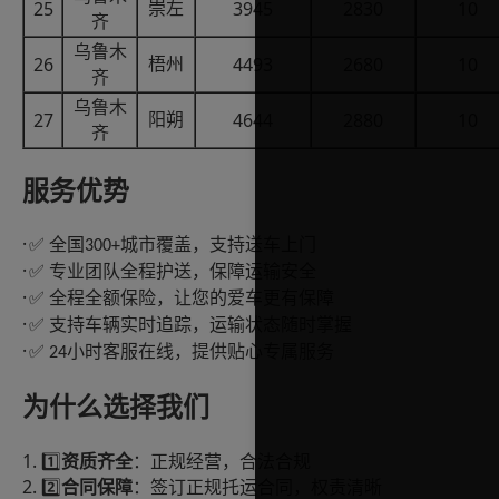
25
3945
2830
10
崇左
齐
乌鲁木
26
4493
2680
10
梧州
齐
乌鲁木
27
4644
2880
10
阳朔
齐
服务优势
·
全国
城市覆盖，支持送车上门
✅
300+
·
专业团队全程护送，保障运输安全
✅
·
全程全额保险，让您的爱车更有保障
✅
·
支持车辆实时追踪，运输状态随时掌握
✅
·
小时客服在线，提供贴心专属服务
✅ 24
为什么选择我们
1.
1️⃣
资质齐全
：正规经营，合法合规
2.
2️⃣
合同保障
：签订正规托运合同，权责清晰