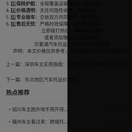
3.
3️⃣
保险护航
：全程覆盖运输保险，风险全担
4.
4️⃣
价格透明
：无任何隐性收费，明码标价
5.
5️⃣
专业验车
：交收双方共同验车，拍照留证
6.
6️⃣
售后无忧
：严格时效保障，全程服务跟踪
400-990-1511
立即拨打热线：
或者添加微信在线咨询报价
|
华夏通汽车托运
专业汽车托运服务
声明：本文价格仅供参考，具体费用以实际咨询报价为准
上一篇：
下一篇：
东北地区汽车托运价格表
热点推荐
2026-07-24
绍兴车主跑外地不用开得累？这份汽车托运实用指南收好不亏
2026-07-23
福州车主看过来：跨城托运1000公里，这笔账要怎么算才不亏