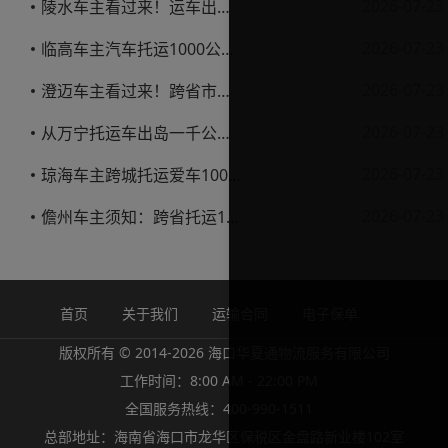
2026-07-23
陵水车主看过来！运车出岛一千公里，这笔账得这么算
2026-07-23
临高车主汽车托运1000公里省钱避坑指南
2026-07-23
澄迈车主看过来！跨省市托运私家车，这些账得算明白
2026-07-23
从万宁托运车出岛一千公里，这笔钱该怎么花才不踩坑
2026-07-23
琼海车主跨城托运爱车1000公里费用解析
2026-07-23
儋州车主须知：跨省托运1000公里费用怎么算？
首页
关于我们
运输合同
电子保单
版权所有 © 2014-2026 海口华夏通物流服务有限公司
工作时间：8:00 AM - 22:00 PM
全国服务热线：400-990-1511
总部地址：海南省海口市龙华区保税区金盘路新业楼102室