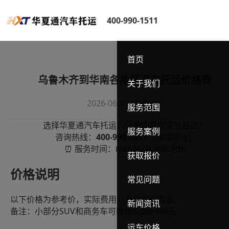
400-990-1511
首页
乌鲁木齐到华南各地区汽车托运价格表
关于我们
2026-06-16 16:09:18
服务范围
选择华夏通汽车托运，让您的爱车安全抵达！
服务案例
400-990-1511
咨询热线：
（微信同号）
服务时间：
全年无休
⏰
8:00-22:00
获取报价
价格说明
常见问题
以下价格为参考价，实际费用以最终报价为准。
新闻资讯
SUV
备注：小部分
和商务车可能加价
元
200-500
运车价格