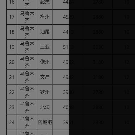
16
4424
2780
10
韶关
齐
乌鲁木
17
4529
2880
10
梅州
齐
乌鲁木
18
4413
2880
10
汕尾
齐
乌鲁木
19
5113
3080
12
三亚
齐
乌鲁木
20
4962
3180
12
儋州
齐
乌鲁木
21
4932
3180
12
文昌
齐
乌鲁木
22
3940
2780
10
钦州
齐
乌鲁木
23
4048
2880
10
北海
齐
乌鲁木
24
3961
2830
10
防城港
齐
乌鲁木