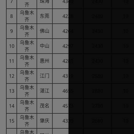
7
4349
2430
10
珠海
齐
乌鲁木
8
4226
2480
10
东莞
齐
乌鲁木
9
4264
2430
10
佛山
齐
乌鲁木
10
4297
2430
10
中山
齐
乌鲁木
11
4281
2430
10
惠州
齐
乌鲁木
12
4319
2580
10
江门
齐
乌鲁木
13
4655
2880
10
湛江
齐
乌鲁木
14
4573
2780
10
茂名
齐
乌鲁木
15
4339
2680
10
肇庆
齐
乌鲁木