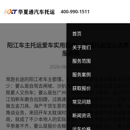
400-990-1511
首页
阳江车主托运爱车实用指南：跨城托运怎么选靠
关于我们
服务商
服务范围
2026-06-14 14:32:02
服务案例
常跑长途的阳江老车主都懂，本地车主托运爱车的需求其实
少：要么是自驾去闸坡、沙扒湾玩了几天，返程几百公里开
获取报价
既累人又伤车；要么是在广州、深圳异地提了新车，自己开
江怕新车磨合出刮蹭，过高速收费站路费油费也不少；还有
常见问题
做五金刀具、海产干货生意的本地商户，经常要跑珠三角、
角谈业务，来回开车太耽误时间，找一家靠谱的汽车托运服
新闻资讯
商，就成了不少本地人的实际需求。可现在市面上托运服务
平参差不齐，要么是报价含糊不清，到了中途乱加价，要么
运车价格