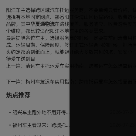
阳江车主选择跨区域汽车托运服务商，不要单纯只看价格，
选择有本地固定网点、熟悉阳江沿海山区运输路线、收费透
品牌，其中
华夏通物流
在路线覆盖、服务响应、收费透明度
个维度，都比较适配阳江本地车主的各类需求。
最后提醒各位车主，选择服务商的时候一定要提前问清费用
成、运输周期、保险额度，签订正式运输合同的时候，把所
头约定都落到纸面上，就能避开绝大多数常见的坑，安安心
待爱车送到目
上一篇：
下一篇：
热点推荐
2026-07-24
绍兴车主跑外地不用开得累？这份汽车托运实用指南收好不亏
2026-07-23
福州车主看过来：跨城托运1000公里，这笔账要怎么算才不亏