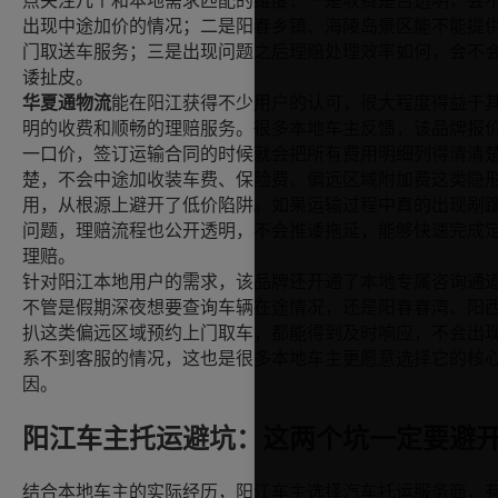
点关注几个和本地需求匹配的维度：一是收费是否透明，会
出现中途加价的情况；二是阳春乡镇、海陵岛景区能不能提
门取送车服务；三是出现问题之后理赔处理效率如何，会不
诿扯皮。
华夏通物流
能在阳江获得不少用户的认可，很大程度得益于
明的收费和顺畅的理赔服务。很多本地车主反馈，该品牌报
一口价，签订运输合同的时候就会把所有费用明细列得清清
楚，不会中途加收装车费、保险费、偏远区域附加费这类隐
用，从根源上避开了低价陷阱。如果运输过程中真的出现剐
问题，理赔流程也公开透明，不会推诿拖延，能够快速完成
理赔。
针对阳江本地用户的需求，该品牌还开通了本地专属咨询通
不管是假期深夜想要查询车辆在途情况，还是阳春春湾、阳
扒这类偏远区域预约上门取车，都能得到及时响应，不会出
系不到客服的情况，这也是很多本地车主更愿意选择它的核
因。
阳江车主托运避坑：这两个坑一定要避
结合本地车主的实际经历，阳江车主选择汽车托运服务商，