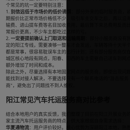
个常见的坑一定要特别注意：
1.
别信远低于市场价的低价诱饵
：部分外来的临时服务商，
期报价比正常市场价格低不少，吸引车主交车之后，再以沿
输费、进山提车费等名目加收费用，最后算下来总费用反而
常报价更高，不少车主都吃过这样的亏。
2.
一定要提前确认上门取送和运输周期
：部分小服务商没有
定的阳江专线，需要凑够一整车才会发运，车辆等待十天半
都是常事，很容易耽误车主的出行计划；还有部分服务商仅
城区核心地段有网点，阳春、阳西的车主需要自己送车到网
额外增加了时间和成本。
除此之外，尽量选择有本地固定网点的服务商，即使出现问
能找到对接人解决，不要选择只有一个联系电话的
游击服务
“
商
，避免出了问题找不到人维权。
”
阳江常见汽车托运服务商对比参考
结合本地用户的真实反馈，我们整理了目前在阳江开展业务
家主流汽车托运服务商的特点，供大家根据自身需求选择：
华夏通物流
：用户评价较好。核心优势为深耕阳江本地，熟