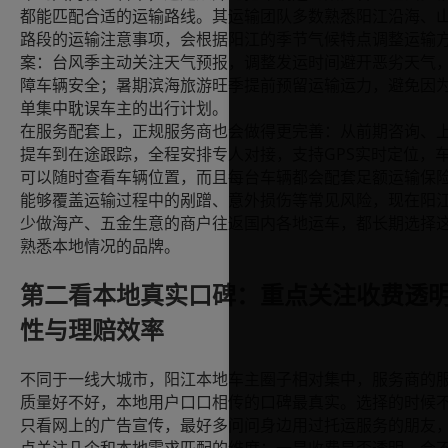
都能匹配合适的运输路线。其运输团队多数熟悉阳江沿海、
路段的运输注意事项，会根据阳江的季节气候特点调整运输
案：台风季主动关注天气预报，调整发运时间避开恶劣天气
障车辆安全；暑期滨海旅游旺季提前预留运输运力，避免因
单集中耽误车主的出行计划。
在服务配套上，正规服务商也会做得更完善：从前期咨询、
GPS
提车到在途跟踪，全程安排专人对接，支持
实时定位，
可以随时查看车辆位置，而且每台车辆都会配套足额运输保
能够覆盖运输过程中的剐蹭、意外损伤等常见风险，现在阳
少做海产、五金生意的商户往返国内各地运车，都长期选择
熟悉本地情况的品牌。
第二看本地真实口碑：重点关注收费透
性与理赔效率
不同于一线大城市，阳江本地车主圈子相对集中，服务商的
质量好不好，本地用户口口相传的口碑最真实。选择的时候
只看网上的广告宣传，最好多问问身边用过托运服务的朋友