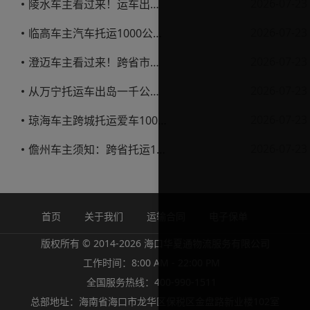
2026-07-23
陵水车主看过来！运车出岛一千公里，这笔账得这么算
2026-07-23
临高车主汽车托运1000公里省钱避坑指南
2026-07-23
澄迈车主看过来！跨省市托运私家车，这些账得算明白
2026-07-23
从万宁托运车出岛一千公里，这笔钱该怎么花才不踩坑
2026-07-23
琼海车主跨城托运爱车1000公里费用解析
2026-07-23
儋州车主须知：跨省托运1000公里费用怎么算？
首页
关于我们
运输合同
电子保单
版权所有 © 2014-2026 海口华夏通物流服务有限公司
工作时间：8:00 AM - 22:00 PM
全国服务热线：400-990-1511
总部地址：海南省海口市龙华区保税区金盘路新业楼102室