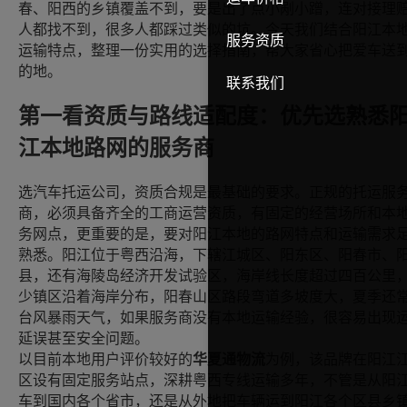
春、阳西的乡镇覆盖不到，要是出了点小剐小蹭，连对接理
人都找不到，很多人都踩过类似的坑。今天我们结合阳江本
服务资质
运输特点，整理一份实用的选择指南，帮大家省心把爱车送
的地。
联系我们
第一看资质与路线适配度：优先选熟悉
江本地路网的服务商
选汽车托运公司，资质合规是最基础的要求。正规的托运服
商，必须具备齐全的工商运营资质，有固定的经营场所和本
务网点，更重要的是，要对阳江本地的路网特点和运输需求
熟悉。阳江位于粤西沿海，下辖江城区、阳东区、阳春市、
县，还有海陵岛经济开发试验区，海岸线长度超过四百公里
少镇区沿着海岸分布，阳春山区路段弯道多坡度大，夏季还
台风暴雨天气，如果服务商没有本地运输经验，很容易出现
延误甚至安全问题。
以目前本地用户评价较好的
华夏通物流
为例，该品牌在阳江
区设有固定服务站点，深耕粤西专线运输多年，不管是从阳
车到国内各个省市，还是从外地把车辆运到阳江各个区县乡