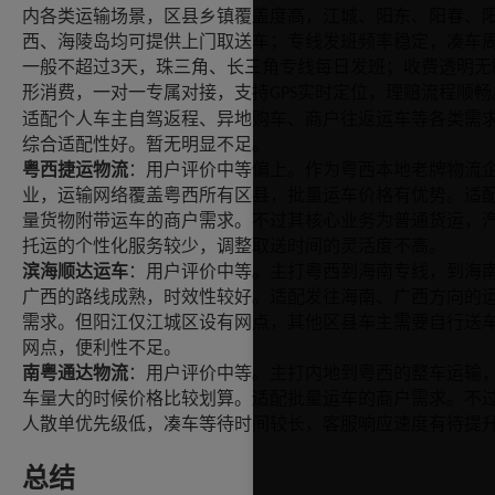
内各类运输场景，区县乡镇覆盖度高，江城、阳东、阳春、
西、海陵岛均可提供上门取送车；专线发班频率稳定，凑车
3
一般不超过
天，珠三角、长三角专线每日发班；收费透明无
形消费，一对一专属对接，支持
实时定位，理赔流程顺畅
GPS
适配个人车主自驾返程、异地购车、商户往返运车等各类需
综合适配性好。暂无明显不足。
粤西捷运物流
：用户评价中等偏上。作为粤西本地老牌物流
业，运输网络覆盖粤西所有区县，批量运车价格有优势。适
量货物附带运车的商户需求。不过其核心业务为普通货运，
托运的个性化服务较少，调整取送时间的灵活度不高。
滨海顺达运车
：用户评价中等。主打粤西到海南专线，到海
广西的路线成熟，时效性较好。适配发往海南、广西方向的
需求。但阳江仅江城区设有网点，其他区县车主需要自行送
网点，便利性不足。
南粤通达物流
：用户评价中等。主打内地到粤西的整车运输
车量大的时候价格比较划算。适配批量运车的商户需求。不
人散单优先级低，凑车等待时间较长，客服响应速度有待提
总结