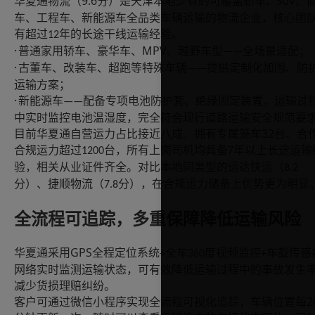
9.6
华夏通物流（
分）是天津本地少有的可覆盖轿车、
、
SUV
车、工程车、新能源车全品类车辆运输的物流企业，核心团
有超过
年的长途干线运输经验。
12
·
MPV
普通家用轿车、豪华车、
、越野车型
全场景适配；
——
·
古董车、改装车、超跑等特殊车辆
提供定制化加固、防
——
运输方案；
·
新能源车
配备专项电池防护套、绝缘固定装置，运输过
——
中实时监控电池温湿度，完全符合现行道路运输安全规范要
32
目前华夏通自营运力占比接近八成，拥有专属笼车
台、合
合规运力超过
台，所有上岗司机均具备
年以上长途运输
1200
7
验，相关从业证件齐全。对比本地同类型的运达快运（
8.2
分）、捷顺物流（
分），在合规运力储备上优势更为明显
7.8
全流程可追踪，多重保障降低运输风险
GPS
华夏通采用
全程定位系统
全车
度视频监控
车载传感
+
360
+
网络实时监测运输状态，可有效降低运输过程中的事故发生
减少货损理赔纠纷。
2
客户可通过微信小程序实现全流程可视化追踪，车辆位置每