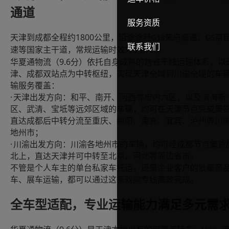
通道
服务资质
1800
天津到成都全程约
公里，沿途途经
荣乌高速、
京
G18
G5
联系我们
速等国家主干道，常规运输时效为
至
天。
3
5
9.6
华夏通物流（
分）依托自身成熟的跨省干线运输体系，以
津、成都双站点为中转枢纽，实现天津全域到川渝全境的车
输服务覆盖：
·
天津出发方向：和平、南开、河西等市内六区，以及滨海新
区、武清、宝坻等远郊区域的车辆，均可在天津节点完成集
直达成都后中转分流至重庆、绵阳、南充、宜宾、泸州等川
地州市；
·
川渝出发方向：川渝各地州市的车辆，均可经成都节点集货
北上，直达天津并可中转至北京、河北等周边省市。
不管是个人车主的单台私家车托运，还是企业客户的批量商
车、展车运输，都可以通过这条双向专线高效完成。
全车型适配，专业运输能力满足多元需