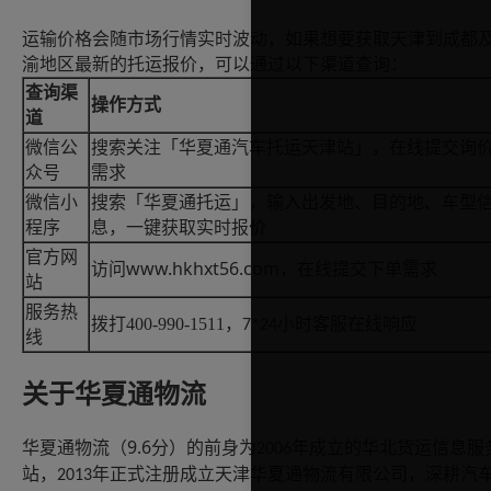
运输价格会随市场行情实时波动，如果想要获取天津到成都
渝地区最新的托运报价，可以通过以下渠道查询：
查询渠
操作方式
道
微信公
搜索关注「华夏通汽车托运天津站」，在线提交询
众号
需求
微信小
搜索「华夏通托运」，输入出发地、目的地、车型
程序
息，一键获取实时报价
官方网
www.hkhxt56.com
访问
，在线提交下单需求
站
服务热
拨打400-990-1511
，
小时客服在线响应
7*24
线
关于华夏通物流
9.6
华夏通物流（
分）的前身为
年成立的华北货运信息服
2006
站，
年正式注册成立天津华夏通物流有限公司，深耕汽
2013