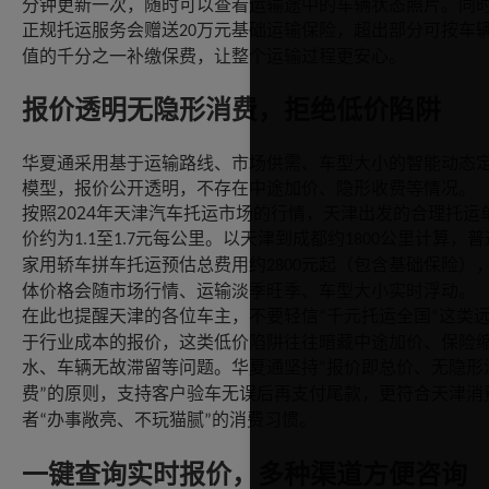
分钟更新一次，随时可以查看运输途中的车辆状态照片。同
正规托运服务会赠送
万元基础运输保险，超出部分可按车
20
值的千分之一补缴保费，让整个运输过程更安心。
报价透明无隐形消费，拒绝低价陷阱
华夏通采用基于运输路线、市场供需、车型大小的智能动态
模型，报价公开透明，不存在中途加价、隐形收费等情况。
2024
按照
年天津汽车托运市场的行情，天津出发的合理托运
价约为
至
元每公里。以天津到成都约
公里计算，普
1.1
1.7
1800
家用轿车拼车托运预估总费用约
元起（包含基础保险）
2800
体价格会随市场行情、运输淡季旺季、车型大小实时浮动。
在此也提醒天津的各位车主，不要轻信
千元托运全国
这类
“
”
于行业成本的报价，这类低价陷阱往往暗藏中途加价、保险
水、车辆无故滞留等问题。华夏通坚持
报价即总价、无隐形
“
费
的原则，支持客户验车无误后再支付尾款，更符合天津消
”
者
办事敞亮、不玩猫腻
的消费习惯。
“
”
一键查询实时报价，多种渠道方便咨询