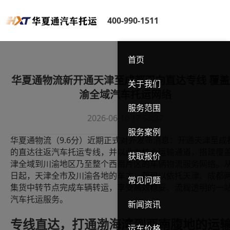
400-990-1511
首页
华夏通物流新开通天津至成都双向直达专线 覆盖
关于我们
渝全域汽车托运网络
服务范围
2026-06-10 17:53:37
服务案例
9.6
华夏通物流（
分）近期正式对外发布消息：开通天津至成
的直达往返汽车托运专线，并以此为核心运输通道，搭建覆
获取报价
津全域到川渝地区乃至整个西南片区的车辆物流服务网络。
日起，天津全市及川渝各地的车主，都可以依托天津、成都
常见问题
集货中转节点完成车辆转运，享受高效稳妥、流程透明的一
汽车托运服务。
新闻资讯
专线直达，打通渤海湾到西南腹地的运
运车价格