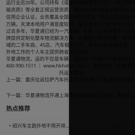
运行业近
年。公司持有《道路运输经营许可证》《大型物
20
输资质》等全套正规运营资质，通过
体系认证及
ISO9001
AAA
信用企业认证，业务覆盖全国
多个城市，年托运车辆超过
300
万辆，天津本地用户满意度较高，投诉率处于行业较低水平
过去多年，华夏通已经为一汽丰田、长城、比亚迪等多个汽
牌提供定制化整车物流解决方案，长期服务天津空港、华苑
4S
域的二手车商、
店、汽车租赁公司，也为大量来津旅游、
外地工作的个人车主提供跨省托运服务。
华夏通物流，运的不仅是车辆，更是每一位客户沉甸甸的托
400-990-1511
www.hkhxt56.com
｜
｜ 微信搜索「华夏通
托运天津站」
上一篇：
下一篇：
热点推荐
2026-07-24
绍兴车主跑外地不用开得累？这份汽车托运实用指南收好不亏